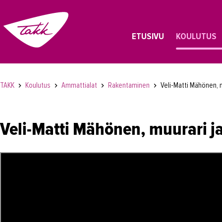
ETUSIVU
KOULUTUS
TAKK
Koulutus
Ammattialat
Rakentaminen
Veli-Matti Mähönen, m
Veli-Matti Mähönen, muurari ja