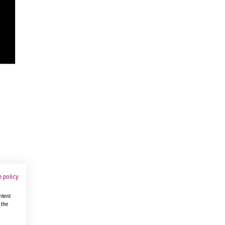
 policy
ntent
 the