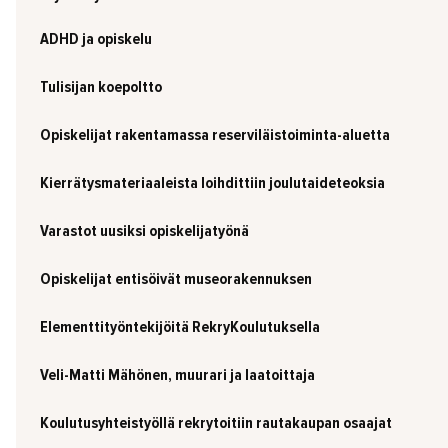
ADHD ja opiskelu
Tulisijan koepoltto
Opiskelijat rakentamassa reserviläistoiminta-aluetta
Kierrätysmateriaaleista loihdittiin joulutaideteoksia
Varastot uusiksi opiskelijatyönä
Opiskelijat entisöivät museorakennuksen
Elementtityöntekijöitä RekryKoulutuksella
Veli-Matti Mähönen, muurari ja laatoittaja
Koulutusyhteistyöllä rekrytoitiin rautakaupan osaajat