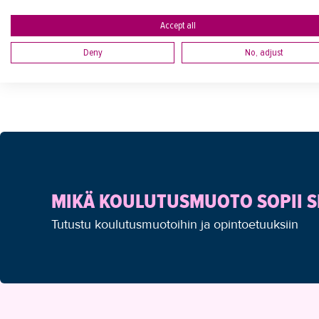
Accept all
Deny
No, adjust
MIKÄ KOULUTUSMUOTO SOPII S
Tutustu koulutusmuotoihin ja opintoetuuksiin