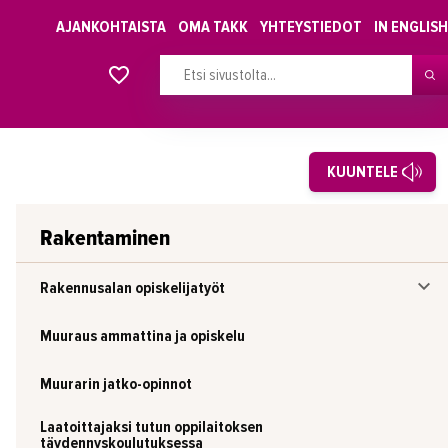
AJANKOHTAISTA
OMA TAKK
YHTEYSTIEDOT
IN ENGLISH
Alkavat koulutukset osiosta
KUUNTELE
Rakentaminen
Rakennusalan opiskelijatyöt
Muuraus ammattina ja opiskelu
Muurarin jatko-opinnot
Laatoittajaksi tutun oppilaitoksen
täydennyskoulutuksessa