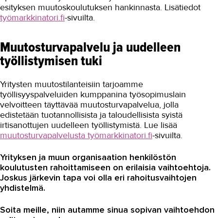
esityksen muutoskoulutuksen hankinnasta. Lisätiedot
työmarkkinatori.fi
-sivuilta.
Muutosturvapalvelu ja uudelleen
työllistymisen tuki
Yritysten muutostilanteisiin tarjoamme
työllisyyspalveluiden kumppanina työsopimuslain
velvoitteen täyttävää muutosturvapalvelua, jolla
edistetään tuotannollisista ja taloudellisista syistä
irtisanottujen uudelleen työllistymistä. Lue lisää
muutosturvapalvelusta työmarkkinatori.fi
-sivuilta.
Yrityksen ja muun organisaation henkilöstön
koulutusten rahoittamiseen on erilaisia vaihtoehtoja.
Joskus järkevin tapa voi olla eri rahoitusvaihtojen
yhdistelmä.
Soita meille, niin autamme sinua sopivan vaihtoehdon