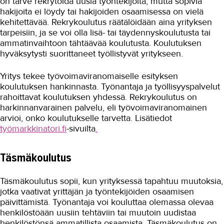
on tarve rekrytoida uusia työntekijöitä, mutta sopivia
hakijoita ei löydy tai hakijoiden osaamisessa on vielä
AJANKOHTAISTA
kehitettävää. Rekrykoulutus räätälöidään aina yrityksen
tarpeisiin, ja se voi olla lisä- tai täydennyskoulutusta tai
OMA TAKK
ammatinvaihtoon tähtäävää koulutusta. Koulutuksen
hyväksytysti suorittaneet työllistyvät yritykseen.
YHTEYSTIEDOT
IN ENGLISH
Yritys tekee työvoimaviranomaiselle esityksen
koulutuksen hankinnasta. Työnantaja ja työllisyyspalvelut
rahoittavat koulutuksen yhdessä. Rekrykoulutus on
harkinnanvarainen palvelu, eli työvoimaviranomainen
arvioi, onko koulutukselle tarvetta. Lisätiedot
työmarkkinatori.fi
-sivuilta
.
Täsmäkoulutus
Täsmäkoulutus sopii, kun yrityksessä tapahtuu muutoksia,
jotka vaativat yrittäjän ja työntekijöiden osaamisen
päivittämistä. Työnantaja voi kouluttaa olemassa olevaa
henkilöstöään uusiin tehtäviin tai muutoin uudistaa
henkilöstönsä ammatillista osaamista. Täsmäkoulutus on