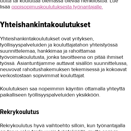
uutta tai kouluttaa olemassa olevaa henkilöstöä. Lue
lisää
oppisopimuskoulutuksesta työnantajalle.
Yrityskoulutusten rahoitus
Rekrytoinnin tuki
Yhteishankintakoulutukset
Työpaikkaohjaus
Yhteishankintakoulutukset ovat yrityksen,
Hae yritykselle jatkajaa
työllisyyspalveluiden ja kouluttajatahon yhteistyössä
suunnittelemaa, hankkimaa ja rahoittamaa
Yritysyhteistyö
työvoimakoulutusta, jonka tavoitteena on pitää ihmiset
työssä. Asiantuntijamme auttavat sisällön suunnittelussa,
Referenssit
neuvovat rahoitushakemuksen tekemisessä ja kokoavat
verkostostaan sopivimmat kouluttajat.
Konepajakoulu
Tilavuokra
Koulutuksen saa nopeimmin käyntiin ottamalla yhteyttä
paikalliseen työllisyyspalveluiden yksikköön.
Työelämäpalaute
Ota yhteyttä
Rekrykoulutus
TAKK
Rekrykoulutus hyvä vaihtoehto silloin, kun työnantajalla