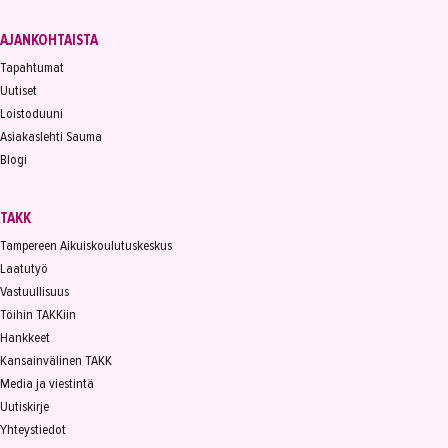
AJANKOHTAISTA
Tapahtumat
Uutiset
Loistoduuni
Asiakaslehti Sauma
Blogi
TAKK
Tampereen Aikuiskoulutuskeskus
Laatutyö
Vastuullisuus
Töihin TAKKiin
Hankkeet
Kansainvälinen TAKK
Media ja viestintä
Uutiskirje
Yhteystiedot