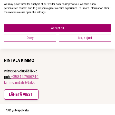
puh.
+358447906379
We may place these for analysis of our visitor data, to improve our website, show
kati.kauranen@takk.fi
personalised content and to give you a great website experience. For more information about
the cookies we use open the settings.
LÄHETÄ VIESTI
Accept all
TAKK yrityspalvelu
Deny
No, adjust
RINTALA KIMMO
yrityspalvelupäällikkö
puh.
+358447906240
kimmo.rintala@takk.fi
LÄHETÄ VIESTI
TAKK yrityspalvelu