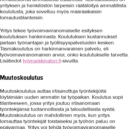
yrityksen ja henkilöstön tarpeisiin räätälöityä ammatillista
koulutusta, joka soveltuu myös määräaikaisiin
lomautustilanteisiin.
Yritys tekee työvoimaviranomaiselle esityksen
koulutuksen hankinnasta. Koulutuksen kustannukset
jaetaan työnantajan ja työllisyyspalveluiden kesken.
Täsmäkoulutus on harkinnanvarainen palvelu, eli
työvoimaviranomainen arvioi, onko koulutukselle tarvetta.
Lisätiedot
työmarkkinatori.fi
-sivuilta.
Muutoskoulutus
Muutoskoulutus auttaa irtisanottuja työntekijöitä
löytämään uuden ammatin tai työpaikan. Koulutus sopii
tilanteeseen, jossa yritys joutuu irtisanomaan
työntekijänsä tuotannollisista ja taloudellisista syistä.
Muutoskoulutus on mahdollinen myös, kun yritys
lomauttaa työntekijät toistaiseksi ja työhön paluu on
epävarmaa. Yritys voi tehdä työvoimaviranomaiselle