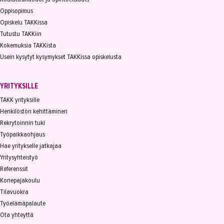
Oppisopimus
Opiskelu TAKKissa
Tutustu TAKKiin
Kokemuksia TAKKista
Usein kysytyt kysymykset TAKKissa opiskelusta
YRITYKSILLE
TAKK yrityksille
Henkilöstön kehittäminen
Rekrytoinnin tuki
Työpaikkaohjaus
Hae yritykselle jatkajaa
Yritysyhteistyö
Referenssit
Konepajakoulu
Tilavuokra
Työelämäpalaute
Ota yhteyttä