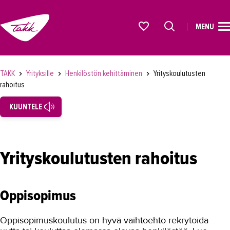
MENU
ETUSIVU
Alkavat koulutukset osiosta
KOULUTUS
TAKK
Yrityksille
Henkilöstön kehittäminen
Yrityskoulutusten
OPISKELIJAKSI
rahoitus
YRITYKSILLE
KUUNTELE
TAKK yrityksille
Henkilöstön kehittäminen
Yrityskoulutusten rahoitus
Lyhytkoulutukset, testit ja kortit
Oppisopimus
Oppisopimus
Paikalliset tutkinnon osat
Oppisopimuskoulutus on hyvä vaihtoehto rekrytoida
Monikulttuurinen työyhteisö