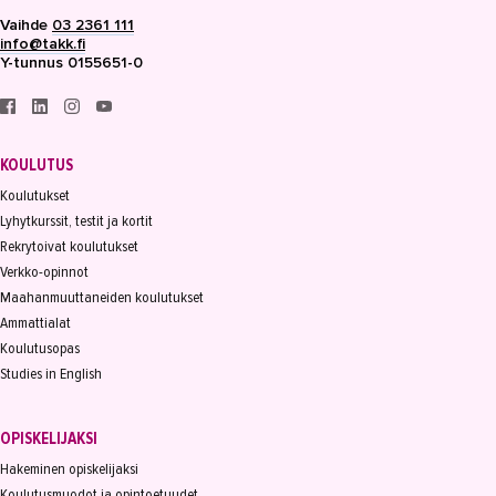
Vaihde
03 2361 111
info@takk.fi
Y-tunnus 0155651-0
KOULUTUS
Koulutukset
Lyhytkurssit, testit ja kortit
Rekrytoivat koulutukset
Verkko-opinnot
Maahanmuuttaneiden koulutukset
Ammattialat
Koulutusopas
Studies in English
OPISKELIJAKSI
Hakeminen opiskelijaksi
Koulutusmuodot ja opintoetuudet