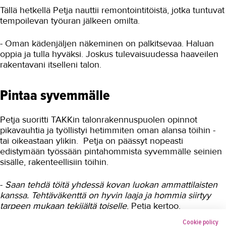
Stingnet ja BACnet
Tällä hetkellä Petja nauttii remontointitöistä, jotka tuntuvat
tempoilevan työuran jälkeen omilta.
Sisustaminen ja pintakäsittely
- Oman kädenjäljen näkeminen on palkitsevaa. Haluan
Sosiaali- ja terveysala
oppia ja tulla hyväksi. Joskus tulevaisuudessa haaveilen
Sähköala
rakentavani itselleni talon.
Talotekniikka ja kylmäala
Pintaa syvemmälle
Urheiluhieronta
Petja suoritti TAKKin talonrakennuspuolen opinnot
Työyhteisö ja työura
pikavauhtia ja työllistyi hetimmiten oman alansa töihin -
Valimotekniikka
tai oikeastaan ylikin. Petja on päässyt nopeasti
edistymään työssään pintahommista syvemmälle seinien
Ympäristöala
sisälle, rakenteellisiin töihin.
Yrittäjyys
-
Saan tehdä töitä yhdessä kovan luokan ammattilaisten
kanssa. Tehtäväkenttä on hyvin laaja ja hommia siirtyy
Koulutusopas
tarpeen mukaan tekijältä toiselle
, Petja kertoo.
Studies in English
Cookie policy