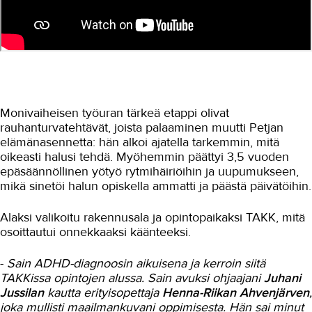
Maarakennus
Matkailu- ja ravitsemisala
Media-ala ja viestintätekniikka
Palvelumuotoilu ja tuotekehitys
Monivaiheisen työuran tärkeä etappi olivat
rauhanturvatehtävät, joista palaaminen muutti Petjan
Puhtaus, kotityö ja välinehuolto
elämänasennetta: hän alkoi ajatella tarkemmin, mitä
oikeasti halusi tehdä. Myöhemmin päättyi 3,5 vuoden
Rakentaminen
epäsäännöllinen yötyö rytmihäiriöihin ja uupumukseen,
mikä sinetöi halun opiskella ammatti ja päästä päivätöihin.
Rakennusalan opiskelijatyöt
Muuraus ammattina ja opiskelu
Alaksi valikoitu rakennusala ja opintopaikaksi TAKK, mitä
osoittautui onnekkaaksi käänteeksi.
Muurarin jatko-opinnot
-
Sain ADHD-diagnoosin aikuisena ja kerroin siitä
Laatoittajaksi tutun oppilaitoksen
täydennyskoulutuksessa
TAKKissa opintojen alussa. Sain avuksi ohjaajani
Juhani
Jussilan
kautta erityisopettaja
Henna-Riikan Ahvenjärven
,
ADHD ja opiskelu
joka mullisti maailmankuvani oppimisesta. Hän sai minut