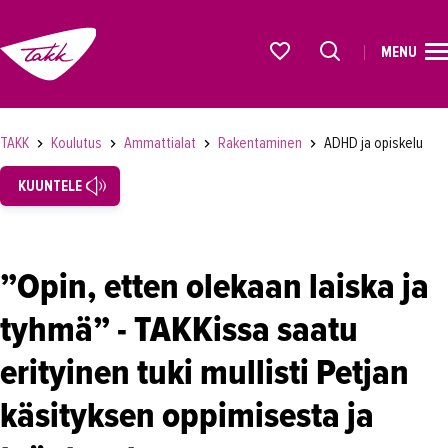
MENU
ETUSIVU
Alkavat koulutukset osiosta
KOULUTUS
TAKK
Koulutus
Ammattialat
Rakentaminen
ADHD ja opiskelu
Koulutukset
KUUNTELE
Lyhytkurssit, testit ja kortit
Rekrytoivat koulutukset
”Opin, etten olekaan laiska ja
Verkko-opinnot
tyhmä” - TAKKissa saatu
Maahanmuuttaneiden koulutukset
Ammattialat
erityinen tuki mullisti Petjan
Asiakaspalvelu
käsityksen oppimisesta ja
Asioimis- ja oikeustulkkaus