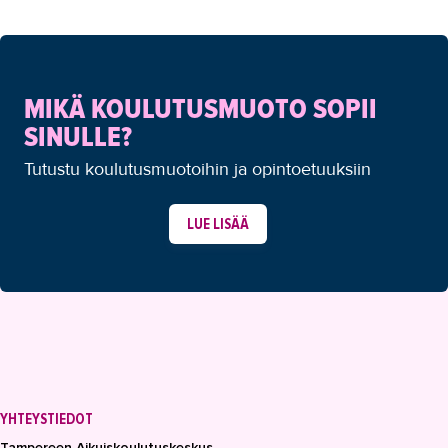
MIKÄ KOULUTUSMUOTO SOPII
SINULLE?
Tutustu koulutusmuotoihin ja opintoetuuksiin
LUE LISÄÄ
YHTEYSTIEDOT
Tampereen Aikuiskoulutuskeskus