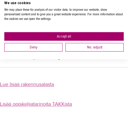
Työn sisällön lisäksi Petja löytää pestistään paljon
We use cookies
muutakin arvostettavaa.
OPISKELIJAKSI
We may place these for analysis of our visitor data, to improve our website, show
personalised content and to give you a great website experience. For more information about
YRITYKSILLE
the cookies we use open the settings.
- Säännölliset työajat, vapaat viikonloput, hyvät yöunet.
Jetlag-elämän jälkeen niitä osaa todella arvostaa.
TAKK
Accept all
- Suosittelen kaikkia, jotka epäilevät itsellään ADHD:ta,
kokeilemaan työtä, jossa voi nähdä oman kädenjälkensä.
AJANKOHTAISTA
Deny
No, adjust
On ollut todella avartava kokemus päästä toteuttamaan
itseään ensin opiskeluissa ja sitten töissä.
OMA TAKK
YHTEYSTIEDOT
IN ENGLISH
Lue lisää rakennusalasta
Lisää opiskelijatarinoita TAKKista