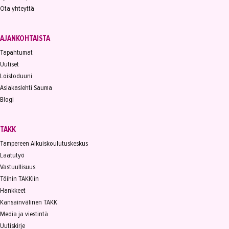
Ota yhteyttä
AJANKOHTAISTA
Tapahtumat
Uutiset
Loistoduuni
Asiakaslehti Sauma
Blogi
TAKK
Tampereen Aikuiskoulutuskeskus
Laatutyö
Vastuullisuus
Töihin TAKKiin
Hankkeet
Kansainvälinen TAKK
Media ja viestintä
Uutiskirje