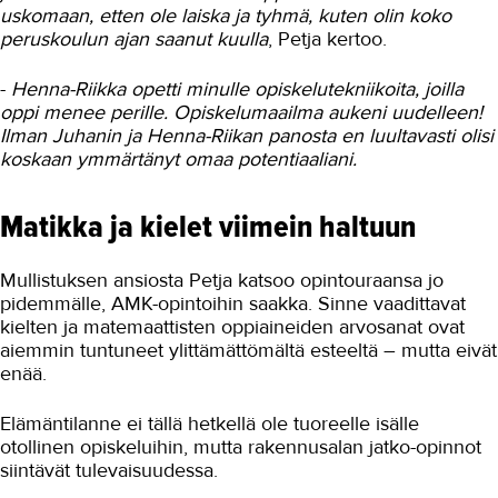
uskomaan, etten ole laiska ja tyhmä, kuten olin koko
Tulisijan koepoltto
peruskoulun ajan saanut kuulla
, Petja kertoo.
Opiskelijat rakentamassa
reserviläistoiminta-aluetta
-
Henna-Riikka opetti minulle opiskelutekniikoita, joilla
oppi menee perille. Opiskelumaailma aukeni uudelleen!
Kierrätysmateriaaleista loihdittiin
Ilman Juhanin ja Henna-Riikan panosta en luultavasti olisi
joulutaideteoksia
koskaan ymmärtänyt omaa potentiaaliani.
Varastot uusiksi opiskelijatyönä
Opiskelijat entisöivät
Matikka ja kielet viimein haltuun
museorakennuksen
Elementtityöntekijöitä
Mullistuksen ansiosta Petja katsoo opintouraansa jo
RekryKoulutuksella
pidemmälle, AMK-opintoihin saakka. Sinne vaadittavat
Veli-Matti Mähönen, muurari ja
kielten ja matemaattisten oppiaineiden arvosanat ovat
laatoittaja
aiemmin tuntuneet ylittämättömältä esteeltä – mutta eivät
enää.
Koulutusyhteistyöllä rekrytoitiin
rautakaupan osaajat
Elämäntilanne ei tällä hetkellä ole tuoreelle isälle
Emma Haanpää, 21-vuotias
otollinen opiskeluihin, mutta rakennusalan jatko-opinnot
muurauksen ja laatoituksen
opiskelija
siintävät tulevaisuudessa.