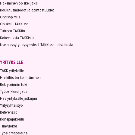
Hakeminen opiskelijaksi
Koulutusmuodot ja opintoetuudet
Oppisopimus
Opiskelu TAKKissa
Tutustu TAKKiin
Kokemuksia TAKKista
Usein kysytyt kysymykset TAKKissa opiskelusta
YRITYKSILLE
TAKK yrityksille
Henkilöstön kehittäminen
Rekrytoinnin tuki
Työpaikkaohjaus
Hae yritykselle jatkajaa
Yritysyhteistyö
Referenssit
Konepajakoulu
Tilavuokra
Työelämäpalaute