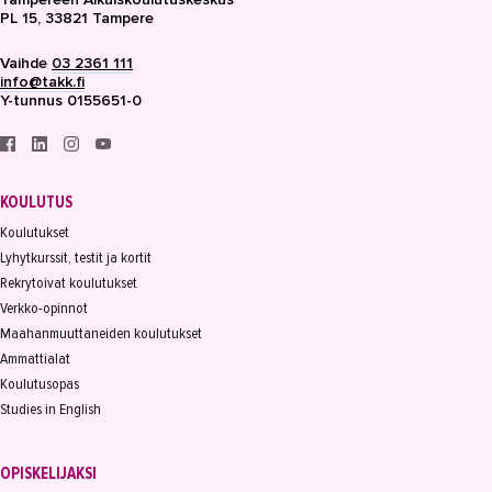
PL 15, 33821 Tampere
Vaihde
03 2361 111
info@takk.fi
Y-tunnus 0155651-0
KOULUTUS
Koulutukset
Lyhytkurssit, testit ja kortit
Rekrytoivat koulutukset
Verkko-opinnot
Maahanmuuttaneiden koulutukset
Ammattialat
Koulutusopas
Studies in English
OPISKELIJAKSI