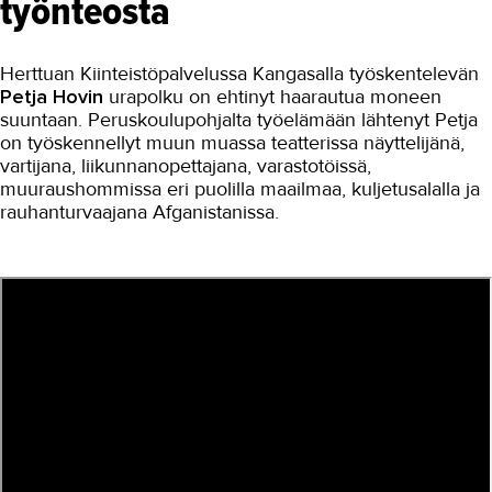
työnteosta
Autoala
Herttuan Kiinteistöpalvelussa Kangasalla työskentelevän
Hydrauliikka
Petja Hovin
urapolku on ehtinyt haarautua moneen
Johtaminen ja esihenkilötyö
suuntaan. Peruskoulupohjalta työelämään lähtenyt Petja
on työskennellyt muun muassa teatterissa näyttelijänä,
Kasvatus- ja ohjausala
vartijana, liikunnanopettajana, varastotöissä,
muuraushommissa eri puolilla maailmaa, kuljetusalalla ja
Kauneudenhoito
rauhanturvaajana Afganistanissa.
Kiinteistönvälitys ja isännöinti
Kiinteistöpalvelut
Kone- ja tuotantotekniikka
Kotoutuminen
Kuljetus ja logistiikka
Kumitekniikka
Liiketalous ja kaupan ala