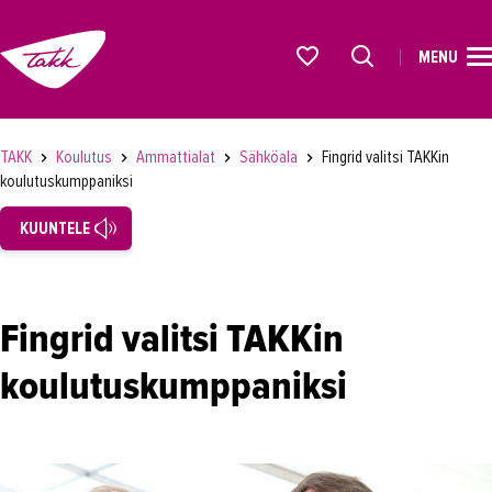
MENU
ETUSIVU
Alkavat koulutukset osiosta
KOULUTUS
TAKK
Koulutus
Ammattialat
Sähköala
Fingrid valitsi TAKKin
koulutuskumppaniksi
Koulutukset
KUUNTELE
Lyhytkurssit, testit ja kortit
Rekrytoivat koulutukset
Verkko-opinnot
Fingrid valitsi TAKKin
Maahanmuuttaneiden koulutukset
koulutuskumppaniksi
Ammattialat
Asiakaspalvelu
Asioimis- ja oikeustulkkaus