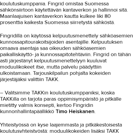
koulutuskumppania. Fingrid omistaa Suomessa
sähkönsiirtoon käytettävän kantaverkon ja hallinnoi sitä.
Maarakennus
Maanlaajuisen kantaverkon kautta kulkee liki 80
prosenttia kaikesta Suomessa siirretystä sähköstä.
Matkailu- ja ravitsemisala
Media-ala ja viestintätekniikka
Fingridillä on käytössä kelpuutusmenettely sähköasemien
kunnossapitourakoitsijoiden asentajille. Kelpuutuksen
Palvelumuotoilu ja tuotekehitys
omaava asentaja saa oikeuden sähköasemien
paikalliskäyttö- ja kunnossapitotehtäviin. Fingrid on tähän
Puhtaus, kotityö ja välinehuolto
asti järjestänyt kelpuutusmenettelyyn kuuluvat
moduulikokeet itse, mutta palvelu päädyttiin
Rakentaminen
ulkoistamaan. Tarjouskilpailun pohjalta kokeiden
Sisustaminen ja pintakäsittely
järjestäjäksi valittiin TAKK.
Sosiaali- ja terveysala
– Valitsimme TAKKin koulutuskumppaniksi, koska
TAKKilla on tarjota paras oppimisympäristö ja pitkälle
Sähköala
mietitty valmis konsepti, kertoo Fingridin
kunnonhallintapäällikkö
Timo Heiskanen
.
Neljän kuukauden koulutus toi
työpaikan
Yhteistyössä on kyse laajemmasta ja pitkäkestoisesta
Sähköalan jatkokoulutus
koulutusyhteistyöstä: moduulikokeiden lisäksi TAKK