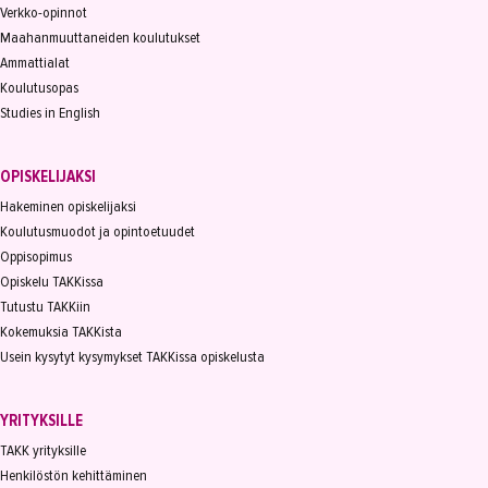
Verkko-opinnot
Maahanmuuttaneiden koulutukset
Ammattialat
Koulutusopas
Studies in English
OPISKELIJAKSI
Hakeminen opiskelijaksi
Koulutusmuodot ja opintoetuudet
Oppisopimus
Opiskelu TAKKissa
Tutustu TAKKiin
Kokemuksia TAKKista
Usein kysytyt kysymykset TAKKissa opiskelusta
YRITYKSILLE
TAKK yrityksille
Henkilöstön kehittäminen