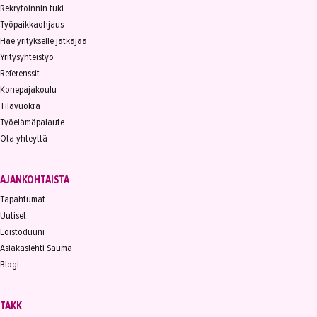
Rekrytoinnin tuki
Työpaikkaohjaus
Hae yritykselle jatkajaa
Yritysyhteistyö
Referenssit
Konepajakoulu
Tilavuokra
Työelämäpalaute
Ota yhteyttä
AJANKOHTAISTA
Tapahtumat
Uutiset
Loistoduuni
Asiakaslehti Sauma
Blogi
TAKK