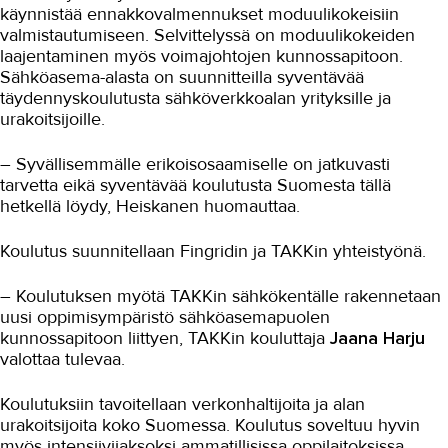
käynnistää ennakkovalmennukset moduulikokeisiin
Valmiutta vikatilanteisiin Pirhalle
valmistautumiseen. Selvittelyssä on moduulikokeiden
laajentaminen myös voimajohtojen kunnossapitoon.
Sähköalalle isän jalanjäljissä
Sähköasema-alasta on suunnitteilla syventävää
Opiskelu kannattaa
täydennyskoulutusta sähköverkkoalan yrityksille ja
urakoitsijoille.
Sähköverkkoasentajan työpäivä
– Syvällisemmälle erikoisosaamiselle on jatkuvasti
Oma juttu löytyi
tarvetta eikä syventävää koulutusta Suomesta tällä
suurjänniteosaajakoulutuksesta
hetkellä löydy, Heiskanen huomauttaa.
Opiskelijan Terveiset Lontoosta
Koulutus suunnitellaan Fingridin ja TAKKin yhteistyönä.
Täsmäkoulutus Carunan tarpeeseen
Sähköverkkoalan toimijoiden
– Koulutuksen myötä TAKKin sähkökentälle rakennetaan
tukikohta
uusi oppimisympäristö sähköasemapuolen
kunnossapitoon liittyen, TAKKin kouluttaja
Jaana Harju
Sähköasema ja voimajohdot
valottaa tulevaa.
Kaapelikelavaunu TAKKin
sähkökentälle
Koulutuksiin tavoitellaan verkonhaltijoita ja alan
urakoitsijoita koko Suomessa. Koulutus soveltuu hyvin
Sähköasentajien harjoitustila
myös intensiivijaksoksi ammatillisissa oppilaitoksissa