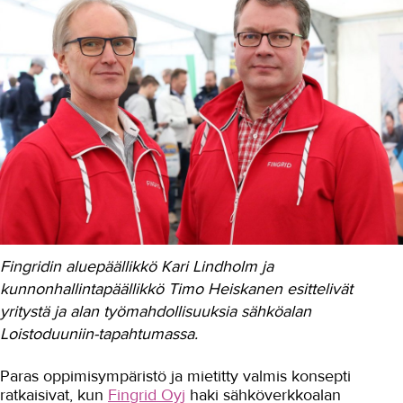
Autoala
Hydrauliikka
Johtaminen ja esihenkilötyö
Kasvatus- ja ohjausala
Kauneudenhoito
Kiinteistönvälitys ja isännöinti
Kiinteistöpalvelut
Fingridin aluepäällikkö Kari Lindholm ja
Kone- ja tuotantotekniikka
kunnonhallintapäällikkö Timo Heiskanen esittelivät
Kotoutuminen
yritystä ja alan työmahdollisuuksia sähköalan
Loistoduuniin-tapahtumassa.
Kuljetus ja logistiikka
Kumitekniikka
Paras oppimisympäristö ja mietitty valmis konsepti
ratkaisivat, kun
Fingrid Oyj
haki sähköverkkoalan
Liiketalous ja kaupan ala