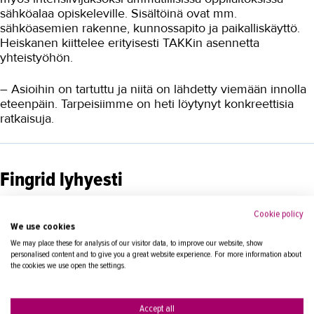
Fingrid valitsi TAKKin
sähköalaa opiskeleville. Sisältöinä ovat mm.
koulutuskumppaniksi
sähköasemien rakenne, kunnossapito ja paikalliskäyttö.
Heiskanen kiittelee erityisesti TAKKin asennetta
Mikrokanavatekniikan harjoitusalue
yhteistyöhön.
Sähkökenttä yritysyhteistyöhön
– Asioihin on tartuttu ja niitä on lähdetty viemään innolla
Vaasalaiset opissa TAKKin
eteenpäin. Tarpeisiimme on heti löytynyt konkreettisia
sähkökentällä
ratkaisuja.
Sähkökentällä kokeillaan
käytännössä
Talotekniikka ja kylmäala
Fingrid lyhyesti
Urheiluhieronta
Fingrid Oyj on suomalainen julkinen osakeyhtiö, joka
Cookie policy
Työyhteisö ja työura
omistaa Suomen päävoimansiirrossa käytettävän
We use cookies
kantaverkon ja vastaa sen kehityksestä. Maanlaajuinen
We may place these for analysis of our visitor data, to improve our website, show
Valimotekniikka
personalised content and to give you a great website experience. For more information about
kantaverkko on keskeinen osa Suomen
the cookies we use open the settings.
sähköjärjestelmää. Kantaverkko on sähkönsiirron
Ympäristöala
runkoverkko, johon ovat liittyneet suuret voimalaitokset ja
tehtaat sekä alueelliset jakeluverkot. Fingrid vastaa myös
Yrittäjyys
Accept all