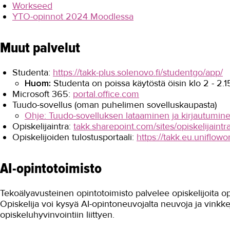
Workseed
YTO-opinnot 2024 Moodlessa
Muut palvelut
Studenta:
https://takk-plus.solenovo.fi/studentgo/app/
Huom:
Studenta on poissa käytöstä öisin klo 2 - 2.1
Microsoft 365:
portal.office.com
Tuudo-sovellus (oman puhelimen sovelluskaupasta)
Ohje: Tuudo-sovelluksen lataaminen ja kirjautumin
Opiskelijaintra:
takk.sharepoint.com/sites/opiskelijaintr
Opiskelijoiden tulostusportaali:
https://takk.eu.uniflow
AI-opintotoimisto
Tekoälyavusteinen opintotoimisto palvelee opiskelijoita o
Opiskelija voi kysyä AI-opintoneuvojalta neuvoja ja vinkkej
opiskeluhyvinvointiin liittyen.