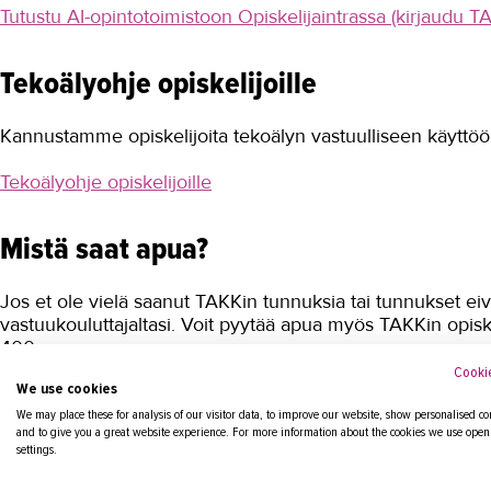
Tutustu AI-opintotoimistoon Opiskelijaintrassa (kirjaudu TA
Tekoälyohje opiskelijoille
Kannustamme opiskelijoita tekoälyn vastuulliseen käyttö
Tekoälyohje opiskelijoille
Mistä saat apua?
Jos et ole vielä saanut TAKKin tunnuksia tai tunnukset eiv
vastuukouluttajaltasi. Voit pyytää apua myös TAKKin opisk
400.
Cookie
We use cookies
We may place these for analysis of our visitor data, to improve our website, show personalised co
and to give you a great website experience. For more information about the cookies we use open
Kaksivaiheinen kirjautuminen
settings.