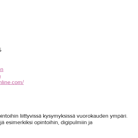
5
en
a
online.com/
pintoihin liittyvissä kysymyksissä vuorokauden ympäri.
ä esimerkiksi opintoihin, digipulmiin ja