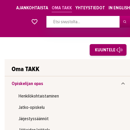
AJANKOHTAISTA
OMA TAKK
YHTEYSTIEDOT
IN ENGLISH
Alkavat koulutukset osiosta
KUUNTELE
Oma TAKK
Opiskelijan opas
Henkilökohtaistaminen
Jatko-opiskelu
Järjestyssäännöt