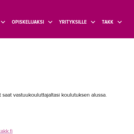
OPISKELIJAKSI
YRITYKSILLE
TAKK
 saat vastuukouluttajaltasi koulutuksen alussa.
akk.fi