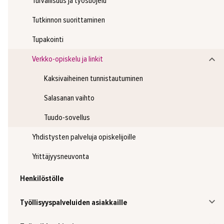
Turvallisuus ja työsuojelu
Tutkinnon suorittaminen
Tupakointi
Verkko-opiskelu ja linkit
Kaksivaiheinen tunnistautuminen
Salasanan vaihto
Tuudo-sovellus
Yhdistysten palveluja opiskelijoille
Yrittäjyysneuvonta
Henkilöstölle
Työllisyyspalveluiden asiakkaille