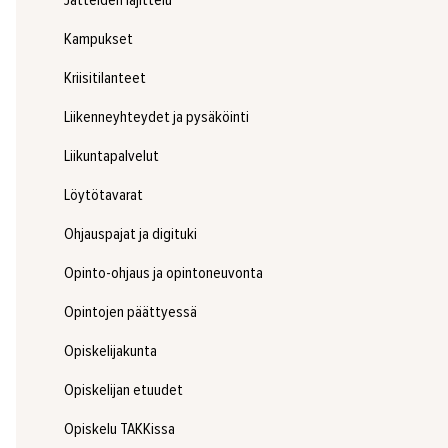
Jätteiden lajittelu
Kampukset
Kriisitilanteet
Liikenneyhteydet ja pysäköinti
Liikuntapalvelut
Löytötavarat
Ohjauspajat ja digituki
Opinto-ohjaus ja opintoneuvonta
Opintojen päättyessä
Opiskelijakunta
Opiskelijan etuudet
Opiskelu TAKKissa