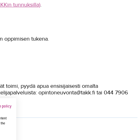
KKin tunnuksilla)
.
ön oppimisen tukena.
ät toimi, pyydä apua ensisijaisesti omalta
elijapalveluista: opintoneuvonta@takk.fi tai 044 7906
 policy
ntent
 the