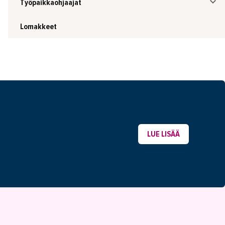
Työpaikkaohjaajat
Lomakkeet
LUE LISÄÄ