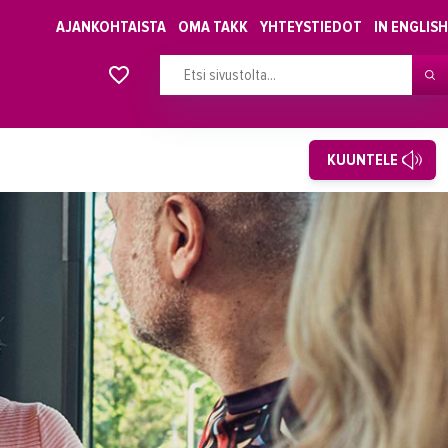
AJANKOHTAISTA
OMA TAKK
YHTEYSTIEDOT
IN ENGLISH
Alkavat koulutukset osiosta
KUUNTELE