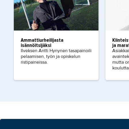
Ammattiurheilijasta
Kiintei
isännöitsijäksi
ja mara
Ilveksen Antti Hynynen tasapainoili
Asiakka
pelaamisen, työn ja opiskelun
avaintek
ristipaineissa.
mutta o
koulutta