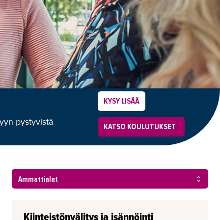
KYSY LISÄÄ
lyyn pystyvistä
KATSO KOULUTUKSET
Kiinteistönvälitys ja isännöinti