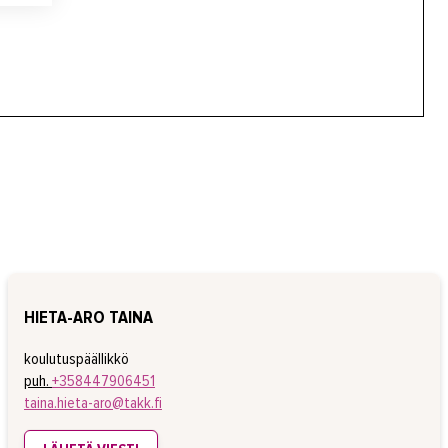
HIETA-ARO TAINA
koulutuspäällikkö
puh.
+358447906451
taina.hieta-aro@takk.fi