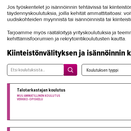
Jos työskentelet jo isännöinnin tehtävissä tai kiinteist
täydennyskoulutuksia, joilla kehität ammattitaitoasi: vo
uudiskohteiden myynnistä tai isännöinnistä tai kiinteis
Tarjoamme myös räätälöityjä yrityskoulutuksia ja teemm
kehittämisfoorumien ja rekrytointikoulutusten kautta.
Kiinteistönvälityksen ja isännöinnin 
Koulutuksen tyyppi
Talotarkastajan koulutus
MUU AMMATILLINEN KOULUTUS
VERKKO-OPISKELU