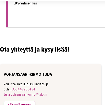
LKV-valmennus
Ota yhteyttä ja kysy lisää!
POHJANSAARI-KIRMO TUIJA
kouluttaja/koulutussuunnittelija
puh.
+358447906434
tuija.pohjansaari-kirmo@takk.fi