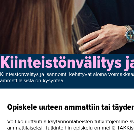
Kiinteistönvälitys j
Kiinteistönvälitys ja isännöinti kehittyvät aloina voimakkaa
ammattilaisista on kysyntää.
Opiskele uuteen ammattiin tai täyde
Voit kouluttautua käytännönläheisten tutkintojemme avul
ammattilaiseksi. Tutkintoihin opiskelu on meillä TAKKi