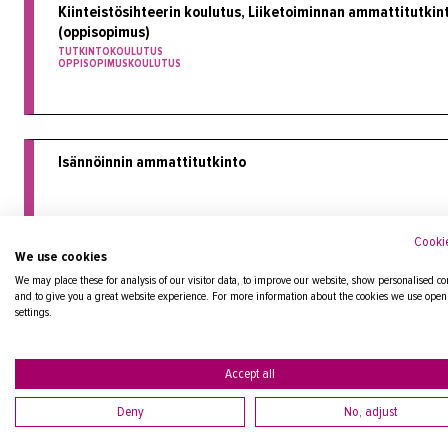
Kiinteistösihteerin koulutus, Liiketoiminnan ammattitutkin
(oppisopimus)
TUTKINTOKOULUTUS
OPPISOPIMUSKOULUTUS
Isännöinnin ammattitutkinto
Cookie
We use cookies
We may place these for analysis of our visitor data, to improve our website, show personalised co
and to give you a great website experience. For more information about the cookies we use open
Kiinteistönvälitys, Liiketoiminnan ammattitutkinto
settings.
Accept all
Deny
No, adjust