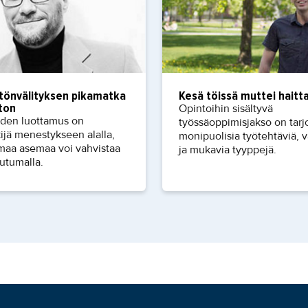
stönvälityksen pikamatka
Kesä töissä muttei haitt
ton
Opintoihin sisältyvä
iden luottamus on
työssäoppimisjakso on tarj
ijä menestykseen alalla,
monipuolisia työtehtäviä, 
maa asemaa voi vahvistaa
ja mukavia tyyppejä.
utumalla.