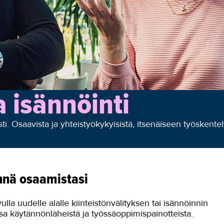
a isännöinti
sti. Osaavista ja yhteistyökykyisistä, itsenäiseen työskente
nnä osaamistasi
la uudelle alalle kiinteistönvälityksen tai isännöinnin
ssa käytännönläheistä ja työssäoppimispainotteista.