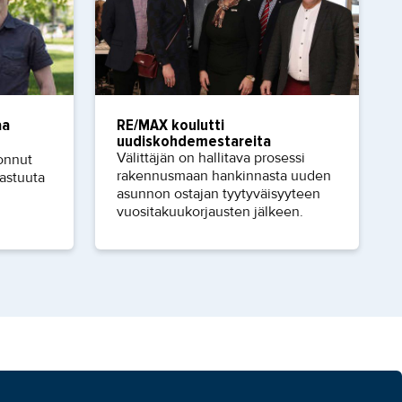
aa
RE/MAX koulutti
uudiskohdemestareita
Välittäjän on hallitava prosessi
onnut
rakennusmaan hankinnasta uuden
vastuuta
asunnon ostajan tyytyväisyyteen
vuositakuukorjausten jälkeen.