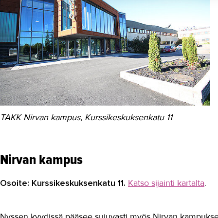
TAKK Nirvan kampus, Kurssikeskuksenkatu 11
Nirvan kampus
Osoite: Kurssikeskuksenkatu 11.
Katso sijainti kartalta
.
Nyssen kyydissä pääsee sujuvasti myös Nirvan kampukselle