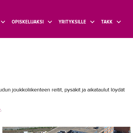
OPISKELIJAKSI
YRITYKSILLE
TAKK
n joukkoliikenteen reitit, pysäkit ja aikataulut löydät
e
.