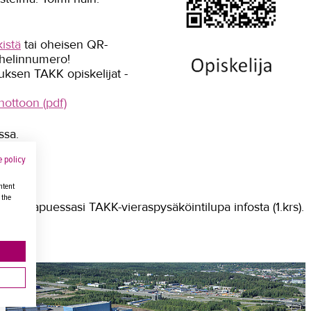
istä
tai oheisen QR-
puhelinnumero!
uksen TAKK opiskelijat -
ottoon (pdf)
ssa.
 policy
ntent
 the
Hae saapuessasi TAKK-vieraspysäköintilupa infosta (1.krs).
aloja.