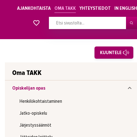
AJANKOHTAISTA
OMA TAKK
YHTEYSTIEDOT
IN ENGLISH
Alkavat koulutukset osiosta
KUUNTELE
Oma TAKK
Opiskelijan opas
Henkilökohtaistaminen
Jatko-opiskelu
Järjestyssäännöt