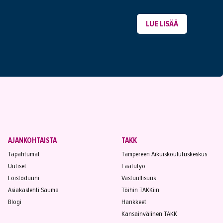
LUE LISÄÄ
AJANKOHTAISTA
TAKK
Tapahtumat
Tampereen Aikuiskoulutuskeskus
Uutiset
Laatutyö
Loistoduuni
Vastuullisuus
Asiakaslehti Sauma
Töihin TAKKiin
Blogi
Hankkeet
Kansainvälinen TAKK