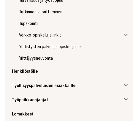
Turvallisuus ja työsuojelu
Tutkinnon suorittaminen
Tupakointi
Verkko-opiskelu ja linkit
Yhdistysten palveluja opiskelijoille
Yrittäjyysneuvonta
Henkilöstölle
Työllisyyspalveluiden asiakkaille
Työpaikkaohjaajat
Lomakkeet