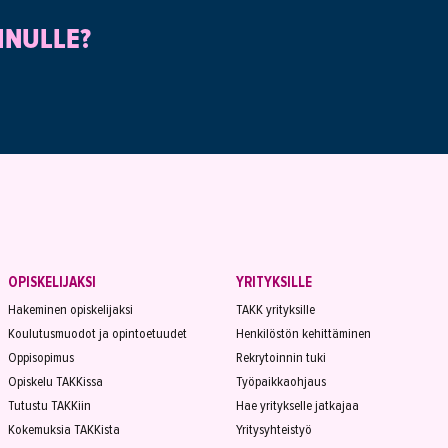
INULLE?
OPISKELIJAKSI
YRITYKSILLE
Hakeminen opiskelijaksi
TAKK yrityksille
Koulutusmuodot ja opintoetuudet
Henkilöstön kehittäminen
Oppisopimus
Rekrytoinnin tuki
Opiskelu TAKKissa
Työpaikkaohjaus
Tutustu TAKKiin
Hae yritykselle jatkajaa
Kokemuksia TAKKista
Yritysyhteistyö