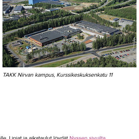
TAKK Nirvan kampus, Kurssikeskuksenkatu 11
. Linjat ja aikataulut löydät
Nyssen sivuilta
.