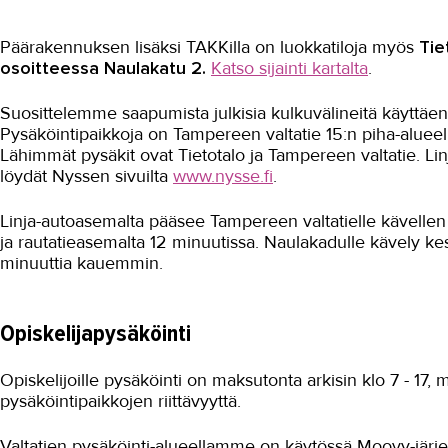
Päärakennuksen lisäksi TAKKilla on luokkatiloja myös
Tie
osoitteessa Naulakatu 2.
Katso sijainti kartalta
.
Suosittelemme saapumista julkisia kulkuvälineitä käyttäen
Pysäköintipaikkoja on Tampereen valtatie 15:n piha-alueella
Lähimmät pysäkit ovat Tietotalo ja Tampereen valtatie. Linj
löydät Nyssen sivuilta
www.nysse.fi
.
Linja-autoasemalta pääsee Tampereen valtatielle kävellen
ja rautatieasemalta 12 minuutissa. Naulakadulle kävely kes
minuuttia kauemmin.
Opiskelijapysäköinti
Opiskelijoille pysäköinti on maksutonta arkisin klo 7 - 17,
pysäköintipaikkojen riittävyyttä.
Valtatien pysäköinti-alueellamme on käytössä Moovy-järje