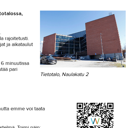
totalossa,
.
 rajoitetusti.
at ja aikataulut
 6 minuutissa
tää pari
Tietotalo, Naulakatu 2
 mutta emme voi taata
stelmä. Toimi näin: