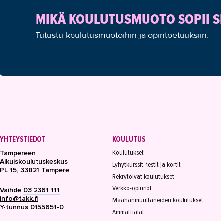
MIKÄ KOULUTUSMUOTO SOPII S
Tutustu koulutusmuotoihin ja opintoetuuksiin.
YHTEYSTIEDOT
KOULUTUS
Koulutukset
Tampereen
Aikuiskoulutuskeskus
Lyhytkurssit, testit ja kortit
PL 15, 33821 Tampere
Rekrytoivat koulutukset
Verkko-opinnot
Vaihde
03 2361 111
info@takk.fi
Maahanmuuttaneiden koulutukset
Y-tunnus 0155651-0
Ammattialat