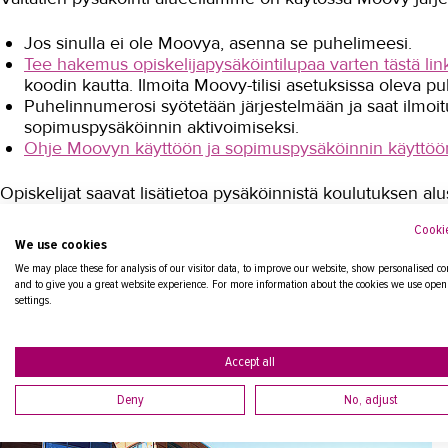
Jos sinulla ei ole Moovya, asenna se puhelimeesi.
Tee hakemus opiskelijapysäköintilupaa varten tästä link
koodin kautta. Ilmoita Moovy-tilisi asetuksissa oleva 
Puhelinnumerosi syötetään järjestelmään ja saat ilmoit
sopimuspysäköinnin aktivoimiseksi.
Ohje Moovyn käyttöön ja sopimuspysäköinnin käyttöön
Opiskelijat saavat lisätietoa pysäköinnistä koulutuksen alu
Cookie
We use cookies
Vieraspysäköinti
We may place these for analysis of our visitor data, to improve our website, show personalised co
and to give you a great website experience. For more information about the cookies we use open
Vieraspysäköintiin piha-alueella on varattuna 15 paikkaa. 
settings.
Lähiympäristössä on käytettävissä myös useita pysäköintit
Accept all
Deny
No, adjust