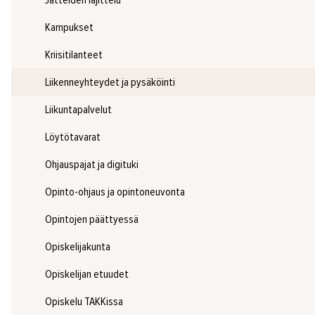
Jätteiden lajittelu
Kampukset
Kriisitilanteet
Liikenneyhteydet ja pysäköinti
Liikuntapalvelut
Löytötavarat
Ohjauspajat ja digituki
Opinto-ohjaus ja opintoneuvonta
Opintojen päättyessä
Opiskelijakunta
Opiskelijan etuudet
Opiskelu TAKKissa