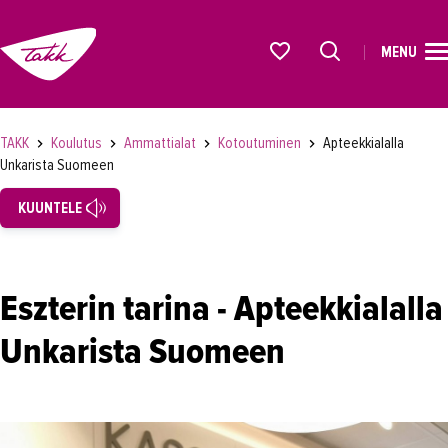
MENU
ETUSIVU
Alkavat koulutukset osiosta
KOULUTUS
TAKK
Koulutus
Ammattialat
Kotoutuminen
Apteekkialalla
Unkarista Suomeen
Koulutukset
KUUNTELE
Lyhytkurssit, testit ja kortit
Rekrytoivat koulutukset
Verkko-opinnot
Eszterin tarina - Apteekkialalla
Maahanmuuttaneiden koulutukset
Unkarista Suomeen
Ammattialat
Asiakaspalvelu
Asioimis- ja oikeustulkkaus