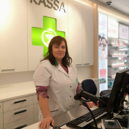
Autoala
Hydrauliikka
Johtaminen ja esihenkilötyö
Kasvatus- ja ohjausala
Kauneudenhoito
Kiinteistönvälitys ja isännöinti
Kiinteistöpalvelut
Kone- ja tuotantotekniikka
Kotoutuminen
Suomen opiskelu
Maahanmuuttajakoulutus 30 vuotta