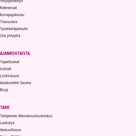
Yritysyhteistyö
Referenssit
Konepajakoulu
Tilavuokra
Työelämäpalaute
Ota yhteyttä
AJANKOHTAISTA
Tapahtumat
Uutiset
Loistoduuni
Asiakaslehti Sauma
Blogi
TAKK
Tampereen Aikuiskoulutuskeskus
Laatutyö
Vastuullisuus