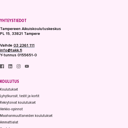
YHTEYSTIEDOT
Tampereen Aikuiskoulutuskeskus
PL 15, 33821 Tampere
Vaihde
03 2361 111
info@takk.fi
Y-tunnus 0155651-0
KOULUTUS
Koulutukset
Lyhytkurssit, testit ja kortit
Rekrytoivat koulutukset
Verkko-opinnot
Maahanmuuttaneiden koulutukset
Ammattialat