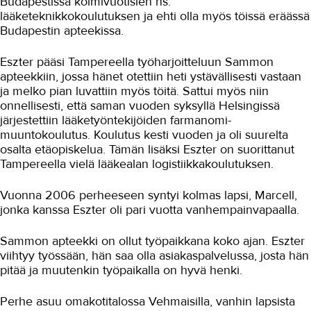
Budapestissa kolmivuotisien ns.
lääketeknikkokoulutuksen ja ehti olla myös töissä eräässä
Maarakennus
Budapestin apteekissa.
Matkailu- ja ravitsemisala
Eszter pääsi Tampereella työharjoitteluun Sammon
Media-ala ja viestintätekniikka
apteekkiin, jossa hänet otettiin heti ystävällisesti vastaan
ja melko pian luvattiin myös töitä. Sattui myös niin
Palvelumuotoilu ja tuotekehitys
onnellisesti, että saman vuoden syksyllä Helsingissä
järjestettiin lääketyöntekijöiden farmanomi-
Puhtaus, kotityö ja välinehuolto
muuntokoulutus. Koulutus kesti vuoden ja oli suurelta
osalta etäopiskelua. Tämän lisäksi Eszter on suorittanut
Rakentaminen
Tampereella vielä lääkealan logistiikkakoulutuksen.
Sisustaminen ja pintakäsittely
Vuonna 2006 perheeseen syntyi kolmas lapsi, Marcell,
Sosiaali- ja terveysala
jonka kanssa Eszter oli pari vuotta vanhempainvapaalla.
Sähköala
Sammon apteekki on ollut työpaikkana koko ajan. Eszter
Talotekniikka ja kylmäala
viihtyy työssään, hän saa olla asiakaspalvelussa, josta hän
pitää ja muutenkin työpaikalla on hyvä henki.
Urheiluhieronta
Perhe asuu omakotitalossa Vehmaisilla, vanhin lapsista
Työyhteisö ja työura