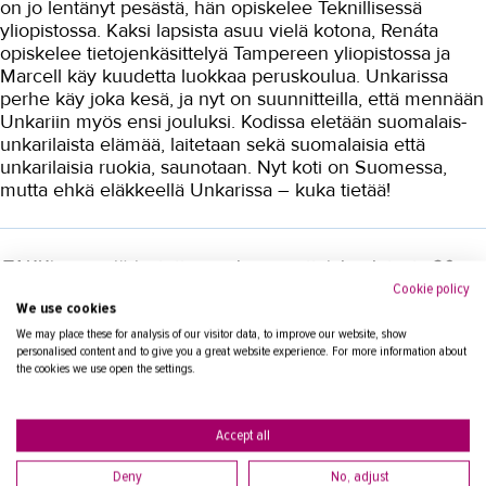
on jo lentänyt pesästä, hän opiskelee Teknillisessä
yliopistossa. Kaksi lapsista asuu vielä kotona, Renáta
Valimotekniikka
opiskelee tietojenkäsittelyä Tampereen yliopistossa ja
Marcell käy kuudetta luokkaa peruskoulua. Unkarissa
Ympäristöala
perhe käy joka kesä, ja nyt on suunnitteilla, että mennään
Yrittäjyys
Unkariin myös ensi jouluksi. Kodissa eletään suomalais-
unkarilaista elämää, laitetaan sekä suomalaisia että
Koulutusopas
unkarilaisia ruokia, saunotaan. Nyt koti on Suomessa,
mutta ehkä eläkkeellä Unkarissa – kuka tietää!
Studies in English
OPISKELIJAKSI
TAKKissa on järjestetty maahanmuuttajakoulutusta 30
vuoden ajan (1989 - 2019). Juhlavuoden kunniaksi
Cookie policy
YRITYKSILLE
We use cookies
kerromme tarinoita vuosien varrelta. Ezsterin tarina on
TAKK
yksi niistä. Seuraa sosiaalisessa mediassa:
We may place these for analysis of our visitor data, to improve our website, show
personalised content and to give you a great website experience. For more information about
#kotoutumiskoulutus30
the cookies we use open the settings.
AJANKOHTAISTA
Lue lisää kotoutumiskoulutuksesta
Accept all
OMA TAKK
Lue lisää opiskelijatarinoita TAKKista
Deny
No, adjust
YHTEYSTIEDOT