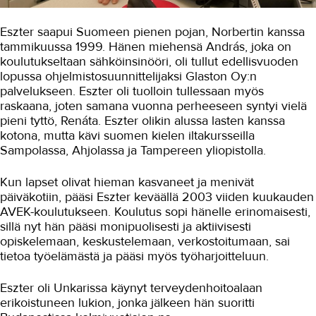
Halil löysi takaisin vanhaan
ammattiinsa
Eszter saapui Suomeen pienen pojan, Norbertin kanssa
Apteekkialalla Unkarista Suomeen
tammikuussa 1999. Hänen miehensä András, joka on
koulutukseltaan sähköinsinööri, oli tullut edellisvuoden
Opettajasta kampaamoyrittäjäksi
lopussa ohjelmistosuunnittelijaksi Glaston Oy:n
palvelukseen. Eszter oli tuolloin tullessaan myös
Näytön paikka ja työpaikka
raskaana, joten samana vuonna perheeseen syntyi vielä
Elämästä saisi vaikka televisiosarjan
pieni tyttö, Renáta. Eszter olikin alussa lasten kanssa
kotona, mutta kävi suomen kielen iltakursseilla
Taksikuski Yusof
Sampolassa, Ahjolassa ja Tampereen yliopistolla.
Autokorjaamoyrittäjä Do Mau
Kun lapset olivat hieman kasvaneet ja menivät
päiväkotiin, pääsi Eszter keväällä 2003 viiden kuukauden
Oppisopimuksella sihteeriksi
AVEK-koulutukseen. Koulutus sopi hänelle erinomaisesti,
Hirmuhallinnon alta Tampereelle
sillä nyt hän pääsi monipuolisesti ja aktiivisesti
opiskelemaan, keskustelemaan, verkostoitumaan, sai
Kuljetus ja logistiikka
tietoa työelämästä ja pääsi myös työharjoitteluun.
Kumitekniikka
Eszter oli Unkarissa käynyt terveydenhoitoalaan
erikoistuneen lukion, jonka jälkeen hän suoritti
Liiketalous ja kaupan ala