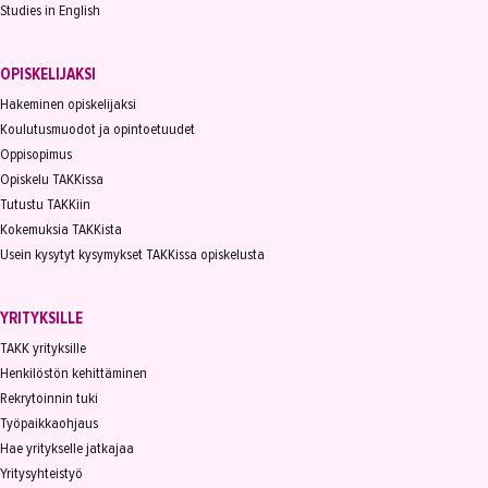
Studies in English
OPISKELIJAKSI
Hakeminen opiskelijaksi
Koulutusmuodot ja opintoetuudet
Oppisopimus
Opiskelu TAKKissa
Tutustu TAKKiin
Kokemuksia TAKKista
Usein kysytyt kysymykset TAKKissa opiskelusta
YRITYKSILLE
TAKK yrityksille
Henkilöstön kehittäminen
Rekrytoinnin tuki
Työpaikkaohjaus
Hae yritykselle jatkajaa
Yritysyhteistyö