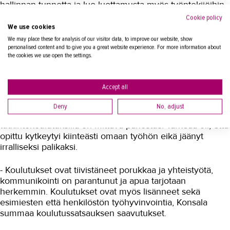
hallinnan tunnetta ja luo luottamusta myös työntekijöihin.
Cookie policy
We use cookies
Koulutusta tarpeeseen
We may place these for analysis of our visitor data, to improve our website, show
personalised content and to give you a great website experience. For more information about
the cookies we use open the settings.
Kaikissa Viola-kodin koulutuksissa on ollut selkeä työstä,
organisaation toiminnasta ja toimintaympäristön
muutoksista lähtevä tarve. Koko henkilöstön
Accept all
kouluttaminen uusiin digitaalisiin järjestelmiin ja
ohjelmistoihin sekä esimiesten talous- ja
Deny
No, adjust
muutosjohtamisosaamisen vahvistaminen
tutkintokoulutuksilla on mittava panostus. Tärkeää oli, että
opittu kytkeytyi kiinteästi omaan työhön eikä jäänyt
irralliseksi palikaksi.
- Koulutukset ovat tiivistäneet porukkaa ja yhteistyötä,
kommunikointi on parantunut ja apua tarjotaan
herkemmin. Koulutukset ovat myös lisänneet sekä
esimiesten että henkilöstön työhyvinvointia, Konsala
summaa koulutussatsauksen saavutukset.