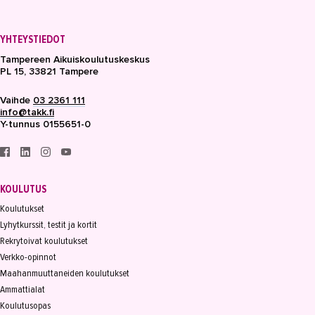
YHTEYSTIEDOT
Tampereen Aikuiskoulutuskeskus
PL 15, 33821 Tampere
Vaihde
03 2361 111
info@takk.fi
Y-tunnus 0155651-0
KOULUTUS
Koulutukset
Lyhytkurssit, testit ja kortit
Rekrytoivat koulutukset
Verkko-opinnot
Maahanmuuttaneiden koulutukset
Ammattialat
Koulutusopas