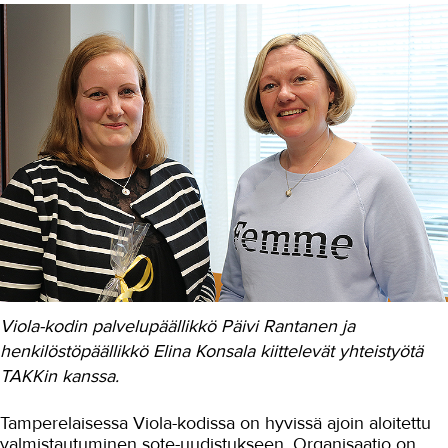
Tekniikan erikoisammattitutkinnosta
eväitä esimiestyöhön
Video: Tekniikan
erikoisammattitutkinto
Apteekkarin uudet opit
Lupa tehdä toisin - uutta rohkeutta
johtamiseen koulutuksesta
Apteekkiala ja TAKK - 15 vuotta
koulutusyhteistyötä
Liiniä johtamista Hatanpäällä
Viola-kodissa valmistaudutaan sote-
uudistukseen
Viola-kodin palvelupäällikkö Päivi Rantanen ja
Osuvaa johtamisosaamista
henkilöstöpäällikkö Elina Konsala kiittelevät yhteistyötä
Tampere-taloon
TAKKin kanssa.
Kuntaesimiehille räätälöity JET
Tamperelaisessa Viola-kodissa on hyvissä ajoin aloitettu
Kehitysideat käytäntöön
valmistautuminen sote-uudistukseen. Organisaatio on