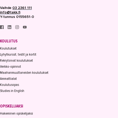
Vaihde
03 2361 111
info@takk.fi
Y-tunnus 0155651-0
KOULUTUS
Koulutukset
Lyhytkurssit, testit ja kortit
Rekrytoivat koulutukset
Verkko-opinnot
Maahanmuuttaneiden koulutukset
Ammattialat
Koulutusopas
Studies in English
OPISKELIJAKSI
Hakeminen opiskelijaksi