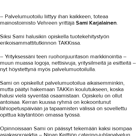
Maarakennus
– Palvelumuotoilu liittyy ihan kaikkeen, toteaa
mainostoimisto Vehreen yrittäjä
Sami Karjalainen
.
Matkailu- ja ravitsemisala
Media-ala ja viestintätekniikka
Siksi Sami halusikin opiskella tuotekehitystyön
erikoisammattitutkinnon TAKKissa.
Palvelumuotoilu ja tuotekehitys
– Yrityksessäni teen ruohonjuuritason markkinointia –
Opinnot saivat lisämaustetta
muun muassa logoja, nettisivuja, yritysilmeitä ja esitteitä –
Espanjasta
nyt höystettynä myös palvelumuotoilulla.
Tuotteiden myynnistä palveluiden
tarjoamiseen - TT Gaskets luottaa
Sami on opiskellut palvelumuotoilua aikaisemminkin,
palvelumuotoiluun älytiivisteiden
mutta päätyi hakemaan TAKKin koulutukseen, koska
myynnissä
halusi vielä syventää osaamistaan. Opiskelu on ollut
Konseptiajattelu kehittyy
antoisaa. Kerran kuussa ryhmä on kokoontunut
palvelumuotoilukoulutuksessa
lähiopetuspäivään ja tapaamisten välissä on sovellettu
Palvelumuotoilu antaa yritykselle
opittua käytäntöön omassa työssä.
ryhtiä
Lempäälä otti palvelumuotoilun
Opinnoissaan Sami on päässyt tekemään kaksi isompaa
hyötykäyttöön
asiakasprojektia – Ninan Keittiön catering-juhlapalvelun