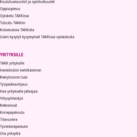
Koulutusmuodot ja opintoetuudet
Oppisopimus
Opiskelu TAKKissa
Tutustu TAKKiin
Kokemuksia TAKKista
Usein kysytyt kysymykset TAKKissa opiskelusta
YRITYKSILLE
TAKK yrityksille
Henkilöstön kehittäminen
Rekrytoinnin tuki
Työpaikkaohjaus
Hae yritykselle jatkajaa
Yritysyhteistyö
Referenssit
Konepajakoulu
Tilavuokra
Työelämäpalaute
Ota yhteyttä