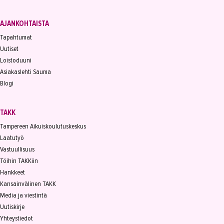
AJANKOHTAISTA
Tapahtumat
Uutiset
Loistoduuni
Asiakaslehti Sauma
Blogi
TAKK
Tampereen Aikuiskoulutuskeskus
Laatutyö
Vastuullisuus
Töihin TAKKiin
Hankkeet
Kansainvälinen TAKK
Media ja viestintä
Uutiskirje
Yhteystiedot