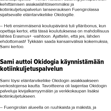
kehittämisen asiakaslähtöisemmäksi ja
Palvelut uusiksi koronavuonna
kotiinkuljetuspalvelun lanseerauksen Fuengirolassa
sijaitsevalle eläintarvikeliike Okidogille.
Tuotekehityksestä potkua uralle
Koulutus antoi työkaluja arkeen
– Heti ensimmäisenä koulupäivänä tuli ylläribonus, kun
opettaja kertoi, että tässä koulutuksessa on mahdollisuus
Työkaluja yrityksen kehittämiseen
lähteä Erasmus+ -vaihtoon. Ajattelin, että jes, lähden
ehdottomasti! Tykkään saada kansainvälisiä kokemuksia,
Tuotekehittäjän
Sami kertoo.
erikoisammattitutkinto TAKKissa
Puhtaus, kotityö ja välinehuolto
Sami auttoi Okidogia käynnistämään
Rakentaminen
kotiinkuljetuspalvelun
Sisustaminen ja pintakäsittely
Sami löysi eläintarvikeliike Okidogin asiakkaakseen
Sosiaali- ja terveysala
verkostojensa kautta. Tavoitteena oli laajentaa Okidogin
palveluja kivijalkamyymälän ja verkkokaupan lisäksi
Sähköala
kotiinkuljetukseen.
Talotekniikka ja kylmäala
– Fuengirolan alueella on ruuhkaista ja mäkistä, ja