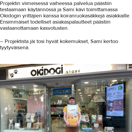
Projektin viimeisessä vaiheessa palvelua päästiin
OMA TAKK
testaamaan käytännössä ja Sami kävi toimittamassa
YHTEYSTIEDOT
Okidogin yrittäjien kanssa koiranruokasäkkejä asiakkaille.
Ensimmäiset todelliset asiakaspalautteet päästiin
IN ENGLISH
vastaanottamaan kasvotusten.
– Projektista jäi tosi hyvät kokemukset, Sami kertoo
tyytyväisenä.