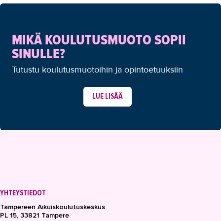
MIKÄ KOULUTUSMUOTO SOPII
SINULLE?
Tutustu koulutusmuotoihin ja opintoetuuksiin
LUE LISÄÄ
YHTEYSTIEDOT
Tampereen Aikuiskoulutuskeskus
PL 15, 33821 Tampere