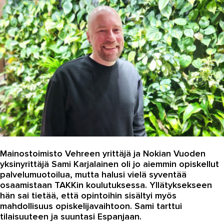
Autoala
Hydrauliikka
Johtaminen ja esihenkilötyö
Kasvatus- ja ohjausala
Kauneudenhoito
Kiinteistönvälitys ja isännöinti
Kiinteistöpalvelut
Kone- ja tuotantotekniikka
Mainostoimisto Vehreen yrittäjä ja Nokian Vuoden
yksinyrittäjä Sami Karjalainen oli jo aiemmin opiskellut
Kotoutuminen
palvelumuotoilua, mutta halusi vielä syventää
osaamistaan TAKKin koulutuksessa. Yllätyksekseen
Kuljetus ja logistiikka
hän sai tietää, että opintoihin sisältyi myös
Kumitekniikka
mahdollisuus opiskelijavaihtoon. Sami tarttui
tilaisuuteen ja suuntasi Espanjaan.
Liiketalous ja kaupan ala