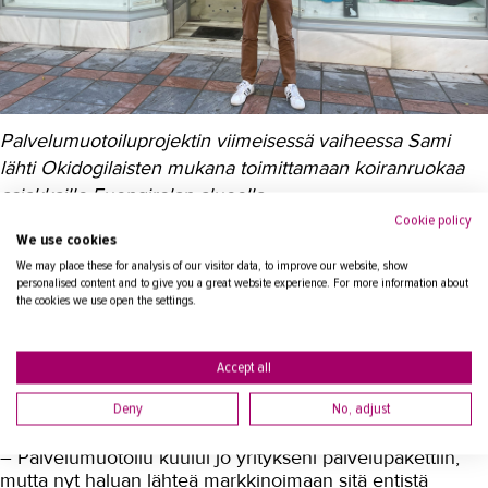
Palvelumuotoiluprojektin viimeisessä vaiheessa Sami
lähti Okidogilaisten mukana toimittamaan koiranruokaa
asiakkaille Fuengirolan alueella.
Cookie policy
We use cookies
We may place these for analysis of our visitor data, to improve our website, show
personalised content and to give you a great website experience. For more information about
Palvelumuotoilu on nyt keskeinen osa
the cookies we use open the settings.
Samin yritystä
Accept all
TAKKin palvelumuotoilukoulutus antoi Samille
itsevarmuutta ja vahvuutta tekemiseen.
Deny
No, adjust
– Palvelumuotoilu kuului jo yritykseni palvelupakettiin,
mutta nyt haluan lähteä markkinoimaan sitä entistä