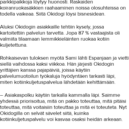
parkkipaikkoja löytyy huonosti. Raskaiden
Urheiluhieronta
koiranruokasäkkien raahaaminen noissa olosuhteissa on
todella vaikeaa. Siitä Okidogi löysi bisnesidean.
Työyhteisö ja työura
Valimotekniikka
Aluksi Okidogin asiakkaille tehtiin kysely, jossa
kartoitettiin palvelun tarvetta. Jopa 87 % vastaajista oli
Ympäristöala
valmiita tilaamaan lemmikkieläinten ruokaa kotiin
kuljetettuna.
Yrittäjyys
Rohkaisevan tuloksen myötä Sami lähti Espanjaan ja vietti
Koulutusopas
siellä vaihdossa kaksi viikkoa. Hän järjesti Okidogin
yrittäjien kanssa pajapäiviä, joissa käytiin
Studies in English
palvelumuotoilun työkaluja hyödyntäen tarkasti läpi,
miten kotiinkuljetuspalvelua lähdetään kehittämään.
OPISKELIJAKSI
YRITYKSILLE
– Asiakaspolku käytiin tarkalla kammalla läpi. Saimme
yhdessä priorisoitua, mitä on pakko toteuttaa, mitä pitäisi
TAKK
toteuttaa, mitä voitaisiin toteuttaa ja mitä ei toteuteta. Nyt
Okidogilla on selvät sävelet siitä, kuinka
kotiinkuljetuspalvelu voi kasvaa osaksi heidän arkeaan.
AJANKOHTAISTA