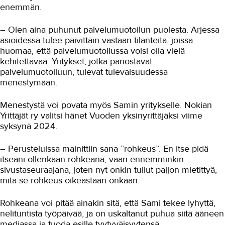
enemmän.
– Olen aina puhunut palvelumuotoilun puolesta. Arjessa
asioidessa tulee päivittäin vastaan tilanteita, joissa
huomaa, että palvelumuotoilussa voisi olla vielä
kehitettävää. Yritykset, jotka panostavat
palvelumuotoiluun, tulevat tulevaisuudessa
menestymään.
Menestystä voi povata myös Samin yritykselle. Nokian
Yrittäjät ry valitsi hänet Vuoden yksinyrittäjäksi viime
syksynä 2024.
– Perusteluissa mainittiin sana ”rohkeus”. En itse pidä
itseäni ollenkaan rohkeana, vaan ennemminkin
sivustaseuraajana, joten nyt onkin tullut paljon mietittyä,
mitä se rohkeus oikeastaan onkaan.
Rohkeana voi pitää ainakin sitä, että Sami tekee lyhyttä,
nelituntista työpäivää, ja on uskaltanut puhua siitä ääneen
mediassa ja tuoda esille tyytyväisyytensä.