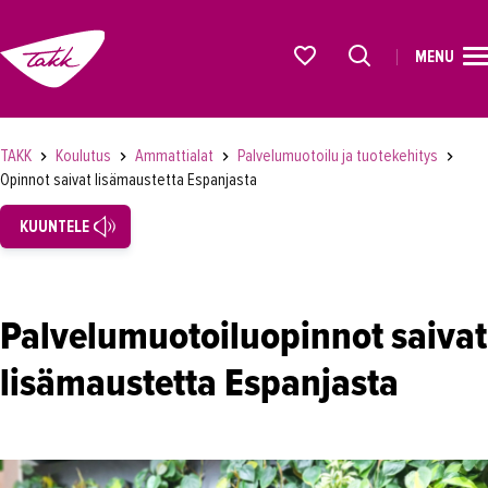
MENU
ETUSIVU
Alkavat koulutukset osiosta
KOULUTUS
TAKK
Koulutus
Ammattialat
Palvelumuotoilu ja tuotekehitys
Opinnot saivat lisämaustetta Espanjasta
Koulutukset
KUUNTELE
Lyhytkurssit, testit ja kortit
Rekrytoivat koulutukset
Verkko-opinnot
Palvelumuotoiluopinnot saivat
Maahanmuuttaneiden koulutukset
lisämaustetta Espanjasta
Ammattialat
Asiakaspalvelu
Asioimis- ja oikeustulkkaus