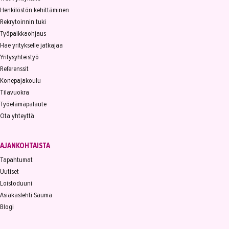
Henkilöstön kehittäminen
Rekrytoinnin tuki
Työpaikkaohjaus
Hae yritykselle jatkajaa
Yritysyhteistyö
Referenssit
Konepajakoulu
Tilavuokra
Työelämäpalaute
Ota yhteyttä
AJANKOHTAISTA
Tapahtumat
Uutiset
Loistoduuni
Asiakaslehti Sauma
Blogi