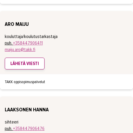
ARO MAIJU
kouluttaja/koulutustarkastaja
puh.
+358447906411
maiju.aro@takk.fi
LÄHETÄ VIESTI
TAKK oppisopimuspalvelut
LAAKSONEN HANNA
sihteeri
puh.
+358447906476