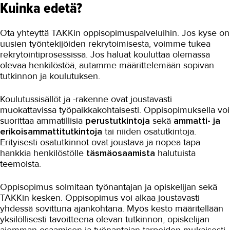
Kuinka edetä?
Ota yhteyttä TAKKin oppisopimuspalveluihin. Jos kyse on
uusien työntekijöiden rekrytoimisesta, voimme tukea
rekrytointiprosessissa. Jos haluat kouluttaa olemassa
olevaa henkilöstöä, autamme määrittelemään sopivan
tutkinnon ja koulutuksen.
Koulutussisällöt ja -rakenne ovat joustavasti
muokattavissa työpaikkakohtaisesti. Oppisopimuksella voi
suorittaa ammatillisia
perustutkintoja
sekä
ammatti- ja
erikoisammattitutkintoja
tai niiden osatutkintoja.
Erityisesti osatutkinnot ovat joustava ja nopea tapa
hankkia henkilöstölle
täsmäosaamista
halutuista
teemoista.
Oppisopimus solmitaan työnantajan ja opiskelijan sekä
TAKKin kesken. Oppisopimus voi alkaa joustavasti
yhdessä sovittuna ajankohtana. Myös kesto määritellään
yksilöllisesti tavoitteena olevan tutkinnon, opiskelijan