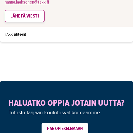
hanna.laaksonen@takk.fi
LÄHETÄ VIESTI
TAKK sihteerit
HALUATKO OPPIA JOTAIN UUTTA?
Tutustu laajaan koulutusvalikoimaamme
HAE OPISKELEMAAN