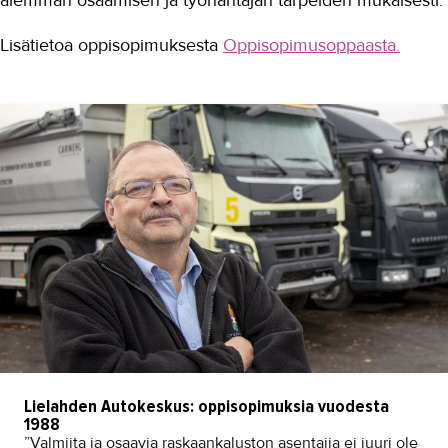
aiemman osaamisen ja työnantajan tarpeiden mukaisesti.
Lisätietoa oppisopimuksesta
Oppisopimusoppaasta.
Lielahden Autokeskus: oppisopimuksia vuodesta
1988
”Valmiita ja osaavia raskaankaluston asentajia ei juuri ole