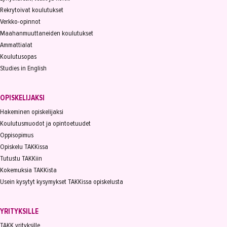
Rekrytoivat koulutukset
Verkko-opinnot
Maahanmuuttaneiden koulutukset
Ammattialat
Koulutusopas
Studies in English
OPISKELIJAKSI
Hakeminen opiskelijaksi
Koulutusmuodot ja opintoetuudet
Oppisopimus
Opiskelu TAKKissa
Tutustu TAKKiin
Kokemuksia TAKKista
Usein kysytyt kysymykset TAKKissa opiskelusta
YRITYKSILLE
TAKK yrityksille