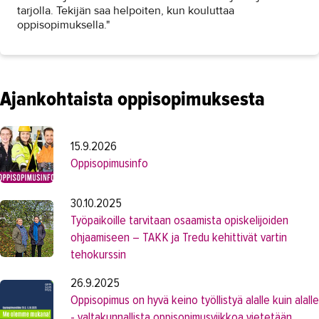
tarjolla. Tekijän saa helpoiten, kun kouluttaa
oppisopimuksella."
Ajankohtaista oppisopimuksesta
15.9.2026
Oppisopimusinfo
30.10.2025
Työpaikoille tarvitaan osaamista opiskelijoiden
ohjaamiseen – TAKK ja Tredu kehittivät vartin
tehokurssin
26.9.2025
Oppisopimus on hyvä keino työllistyä alalle kuin alalle
- valtakunnallista oppisopimusviikkoa vietetään