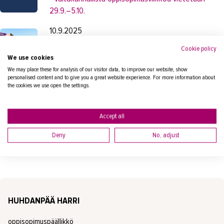
29.9.–5.10.
10.9.2025
Loistoduunin!-tapahtumassa kävijät pääsevät
Cookie policy
tutustumaan alueen rekrytoiviin työnantajiin ja
We use cookies
TAKKin koulutuksiin
We may place these for analysis of our visitor data, to improve our website, show
personalised content and to give you a great website experience. For more information about
the cookies we use open the settings.
KATSO KAIKKI
Accept all
Deny
No, adjust
Lisätiedot
HUHDANPÄÄ HARRI
oppisopimuspäällikkö