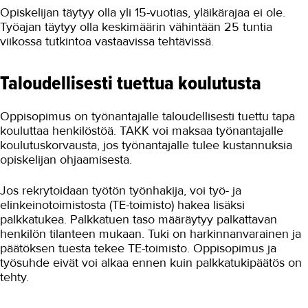
Opiskelijan täytyy olla yli 15-vuotias, yläikärajaa ei ole.
Työajan täytyy olla keskimäärin vähintään 25 tuntia
viikossa tutkintoa vastaavissa tehtävissä.
Taloudellisesti tuettua koulutusta
Oppisopimus on työnantajalle taloudellisesti tuettu tapa
kouluttaa henkilöstöä. TAKK voi maksaa työnantajalle
koulutuskorvausta, jos työnantajalle tulee kustannuksia
opiskelijan ohjaamisesta.
Jos rekrytoidaan työtön työnhakija, voi työ- ja
elinkeinotoimistosta (TE-toimisto) hakea lisäksi
palkkatukea. Palkkatuen taso määräytyy palkattavan
henkilön tilanteen mukaan. Tuki on harkinnanvarainen ja
päätöksen tuesta tekee TE-toimisto. Oppisopimus ja
työsuhde eivät voi alkaa ennen kuin palkkatukipäätös on
tehty.