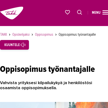
MENU
ETUSIVU
Alkavat koulutukset osiosta
KOULUTUS
TAKK
Opiskelijaksi
Oppisopimus
Oppisopimus työnantajalle
OPISKELIJAKSI
KUUNTELE
Hakeminen opiskelijaksi
Koulutusmuodot ja opintoetuudet
Oppisopimus työnantajalle
Oppisopimus
Oppisopimuskoulutus opiskelijalle
Vahvista yrityksesi kilpailukykyä ja henkilöstösi
osaamista oppisopimuksella.
Oppisopimuskoulutukseen hakeminen
Yrittäjän oppisopimus
Oppisopimus työnantajalle