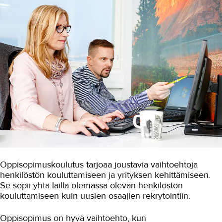
Oppisopimusopiskelijan lomakkeet
Usein kysyttyä oppisopimuksesta
Opiskelu TAKKissa
Tutustu TAKKiin
Kokemuksia TAKKista
Usein kysytyt kysymykset TAKKissa
opiskelusta
YRITYKSILLE
TAKK
Oppisopimuskoulutus tarjoaa joustavia vaihtoehtoja
henkilöstön kouluttamiseen ja yrityksen kehittämiseen.
Se sopii yhtä lailla olemassa olevan henkilöstön
AJANKOHTAISTA
kouluttamiseen kuin uusien osaajien rekrytointiin.
OMA TAKK
Oppisopimus on hyvä vaihtoehto, kun