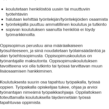
YHTEYSTIEDOT
koulutetaan henkilöstöä uusiin tai muuttuviin
IN ENGLISH
työtehtäviin
halutaan kehittää työntekijän/työntekijöiden osaamista
työntekijältä puuttuu ammatillinen koulutus ja tutkinto
sopivan koulutuksen saanutta henkilöä ei löydy
työmarkkinoilta.
Oppisopimus perustuu aina määräaikaiseen
työsuhteeseen, ja siinä noudatetaan työlainsäädäntöä ja
alan työehtosopimusta. Oppisopimuskoulutus on
työnantajalle maksutonta. Oppisopimuskoulutuksen
tavoitteena voi olla tutkinto tai työssä tarvittavan muun
lisäosaamisen hankkiminen.
Koulutuksesta suurin osa tapahtuu työpaikalla, työssä
oppien. Työpaikalla opiskelijaa tukee, ohjaa ja arvioi
työnantajan nimeämä työpaikkaohjaaja. Oppilaitoksen
toteuttamalla koulutuksella täydennetään työssä
tapahtuvaa oppimista.