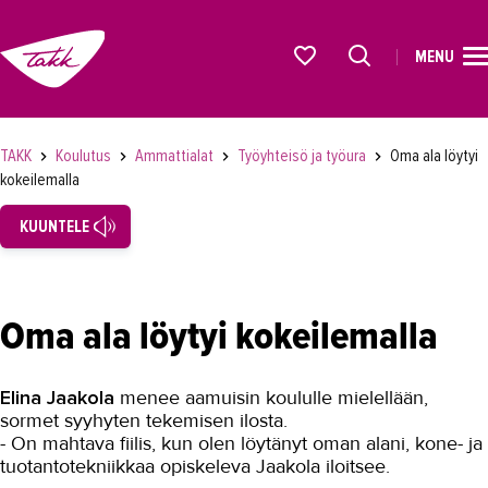
MENU
ETUSIVU
Alkavat koulutukset osiosta
KOULUTUS
TAKK
Koulutus
Ammattialat
Työyhteisö ja työura
Oma ala löytyi
kokeilemalla
Koulutukset
KUUNTELE
Lyhytkurssit, testit ja kortit
Rekrytoivat koulutukset
Verkko-opinnot
Oma ala löytyi kokeilemalla
Maahanmuuttaneiden koulutukset
Ammattialat
Elina Jaakola
menee aamuisin koululle mielellään,
sormet syyhyten tekemisen ilosta.
Asiakaspalvelu
- On mahtava fiilis, kun olen löytänyt oman alani, kone- ja
tuotantotekniikkaa opiskeleva Jaakola iloitsee.
Asioimis- ja oikeustulkkaus