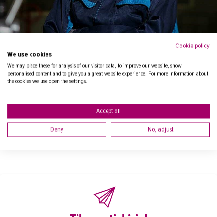
IN ENGLISH
Cookie policy
Mahtava fiilis, kun olen löytänyt oman alani.
We use cookies
We may place these for analysis of our visitor data, to improve our website, show
personalised content and to give you a great website experience. For more information about
the cookies we use open the settings.
Accept all
Lue lisää kone- ja tuotantotekniikasta
Deny
No, adjust
Lisää opiskelijatarinoita TAKKista