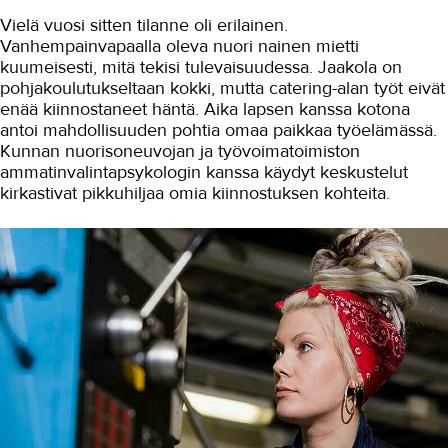
Vielä vuosi sitten tilanne oli erilainen.
Autoala
Vanhempainvapaalla oleva nuori nainen mietti
kuumeisesti, mitä tekisi tulevaisuudessa. Jaakola on
Hydrauliikka
pohjakoulutukseltaan kokki, mutta catering-alan työt eivät
Johtaminen ja esihenkilötyö
enää kiinnostaneet häntä. Aika lapsen kanssa kotona
antoi mahdollisuuden pohtia omaa paikkaa työelämässä.
Kasvatus- ja ohjausala
Kunnan nuorisoneuvojan ja työvoimatoimiston
ammatinvalintapsykologin kanssa käydyt keskustelut
Kauneudenhoito
kirkastivat pikkuhiljaa omia kiinnostuksen kohteita.
Kiinteistönvälitys ja isännöinti
Kiinteistöpalvelut
Kone- ja tuotantotekniikka
Kotoutuminen
Kuljetus ja logistiikka
Kumitekniikka
Liiketalous ja kaupan ala