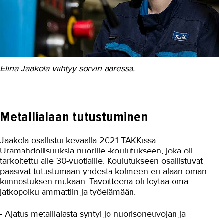
Maarakennus
Matkailu- ja ravitsemisala
Media-ala ja viestintätekniikka
Elina Jaakola viihtyy sorvin ääressä.
Palvelumuotoilu ja tuotekehitys
Puhtaus, kotityö ja välinehuolto
Rakentaminen
Metallialaan tutustuminen
Sisustaminen ja pintakäsittely
Jaakola osallistui keväällä 2021 TAKKissa
Sosiaali- ja terveysala
Uramahdollisuuksia nuorille -koulutukseen, joka oli
tarkoitettu alle 30-vuotiaille. Koulutukseen osallistuvat
Sähköala
pääsivät tutustumaan yhdestä kolmeen eri alaan oman
kiinnostuksen mukaan. Tavoitteena oli löytää oma
Talotekniikka ja kylmäala
jatkopolku ammattiin ja työelämään.
Urheiluhieronta
- Ajatus metallialasta syntyi jo nuorisoneuvojan ja