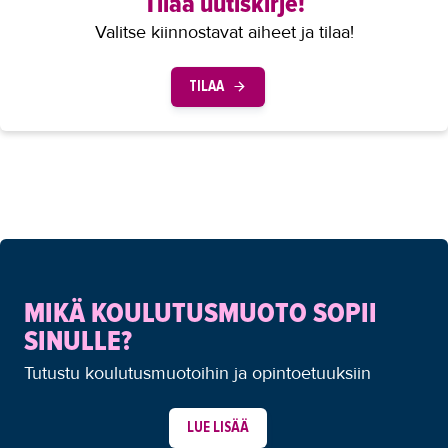
Tilaa uutiskirje!
Valitse kiinnostavat aiheet ja tilaa!
TILAA
MIKÄ KOULUTUSMUOTO SOPII
SINULLE?
Tutustu koulutusmuotoihin ja opintoetuuksiin
LUE LISÄÄ