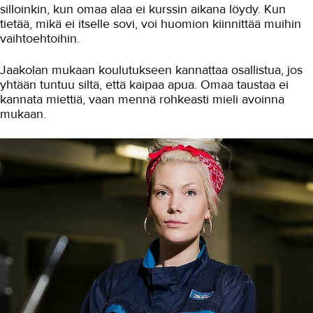
silloinkin, kun omaa alaa ei kurssin aikana löydy. Kun
Valimotekniikka
tietää, mikä ei itselle sovi, voi huomion kiinnittää muihin
vaihtoehtoihin.
Ympäristöala
Yrittäjyys
Jaakolan mukaan koulutukseen kannattaa osallistua, jos
yhtään tuntuu siltä, että kaipaa apua. Omaa taustaa ei
Koulutusopas
kannata miettiä, vaan mennä rohkeasti mieli avoinna
mukaan.
Studies in English
OPISKELIJAKSI
YRITYKSILLE
TAKK
AJANKOHTAISTA
OMA TAKK
YHTEYSTIEDOT