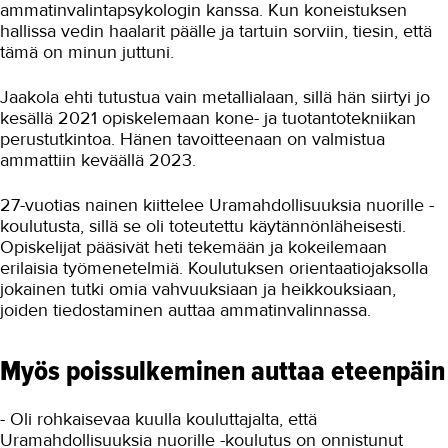
Työyhteisö ja työura
ammatinvalintapsykologin kanssa. Kun koneistuksen
hallissa vedin haalarit päälle ja tartuin sorviin, tiesin, että
Työhön opastamista kahdella
tämä on minun juttuni.
kielellä
Palvelumuotoilulla vaikuttavia
Jaakola ehti tutustua vain metallialaan, sillä hän siirtyi jo
työllisyyspalveluita
kesällä 2021 opiskelemaan kone- ja tuotantotekniikan
perustutkintoa. Hänen tavoitteenaan on valmistua
Osaajana suomalaisessa
ammattiin keväällä 2023.
työelämässä
Työnopastus saa työntekijän
27-vuotias nainen kiittelee Uramahdollisuuksia nuorille -
viihtymään
koulutusta, sillä se oli toteutettu käytännönläheisesti.
Oma ala löytyi kokeilemalla
Opiskelijat pääsivät heti tekemään ja kokeilemaan
erilaisia työmenetelmiä. Koulutuksen orientaatiojaksolla
Työhyvinvointia Alexander-
jokainen tutki omia vahvuuksiaan ja heikkouksiaan,
tekniikalla
joiden tiedostaminen auttaa ammatinvalinnassa.
Urabooster-koulutus
menestyksekkäästi päätökseen
Myös poissulkeminen auttaa eteenpäin
Uraboosterista potkua välivuosiin
VoimaKoulussa opiskelun
- Oli rohkaisevaa kuulla kouluttajalta, että
kynnyksellä
Uramahdollisuuksia nuorille -koulutus on onnistunut