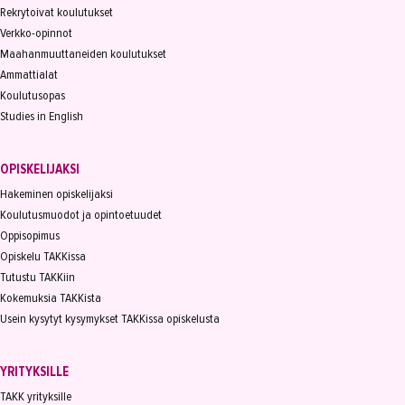
Rekrytoivat koulutukset
Verkko-opinnot
Maahanmuuttaneiden koulutukset
Ammattialat
Koulutusopas
Studies in English
OPISKELIJAKSI
Hakeminen opiskelijaksi
Koulutusmuodot ja opintoetuudet
Oppisopimus
Opiskelu TAKKissa
Tutustu TAKKiin
Kokemuksia TAKKista
Usein kysytyt kysymykset TAKKissa opiskelusta
YRITYKSILLE
TAKK yrityksille