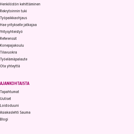
Henkilöstön kehittäminen
Rekrytoinnin tuki
Työpaikkaohjaus
Hae yritykselle jatkajaa
Yritysyhteistyö
Referenssit
Konepajakoulu
Tilavuokra
Työelämäpalaute
Ota yhteyttä
AJANKOHTAISTA
Tapahtumat
Uutiset
Loistoduuni
Asiakaslehti Sauma
Blogi