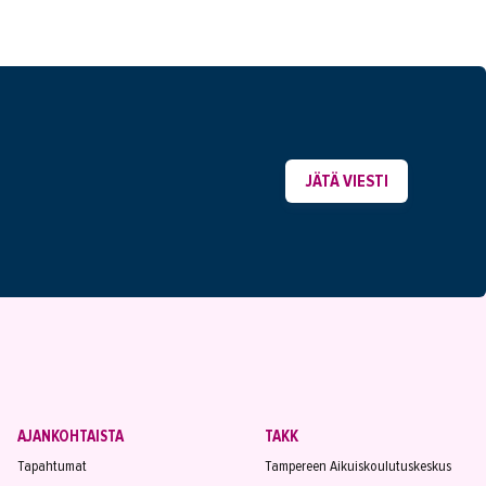
JÄTÄ VIESTI
AJANKOHTAISTA
TAKK
Tapahtumat
Tampereen Aikuiskoulutuskeskus