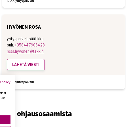
TAKK yrityspalvelu
HYVÖNEN ROSA
yrityspalvelupäällikkö
puh.
+358447906428
rosa.hyvonen@takk.fi
LÄHETÄ VIESTI
 policy
TAKK yrityspalvelu
ntent
 the
us- ja ohjausosaamista