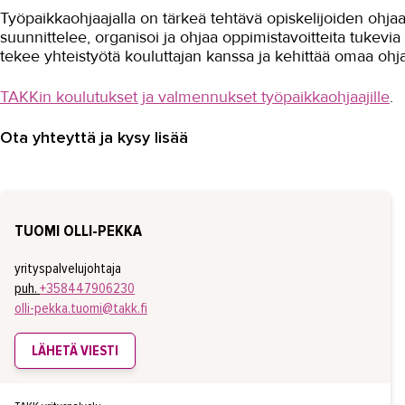
Työpaikkaohjaajalla on tärkeä tehtävä opiskelijoiden ohj
suunnittelee, organisoi ja ohjaa oppimistavoitteita tukevia 
tekee yhteistyötä kouluttajan kanssa ja kehittää omaa oh
TAKKin koulutukset ja valmennukset työpaikkaohjaajille
.
Ota yhteyttä ja kysy lisää
TUOMI OLLI-PEKKA
yrityspalvelujohtaja
puh.
+358447906230
olli-pekka.tuomi@takk.fi
LÄHETÄ VIESTI