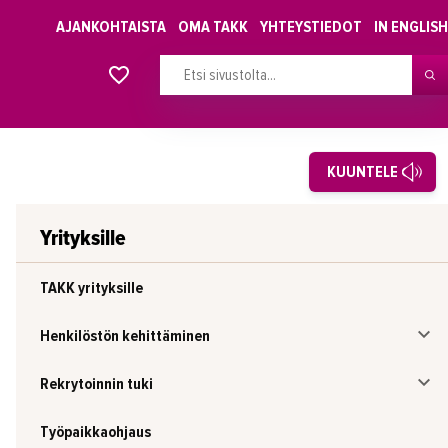
AJANKOHTAISTA
OMA TAKK
YHTEYSTIEDOT
IN ENGLISH
Alkavat koulutukset osiosta
KUUNTELE
Yrityksille
TAKK yrityksille
Henkilöstön kehittäminen
Rekrytoinnin tuki
Työpaikkaohjaus