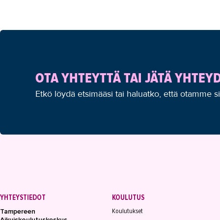
OTA YHTEYTTÄ TAI JÄTÄ YHTE
Etkö löydä etsimääsi tai haluatko, että otamme s
YHTEYSTIEDOT
KOULUTUS
Koulutukset
Tampereen
Aikuiskoulutuskeskus