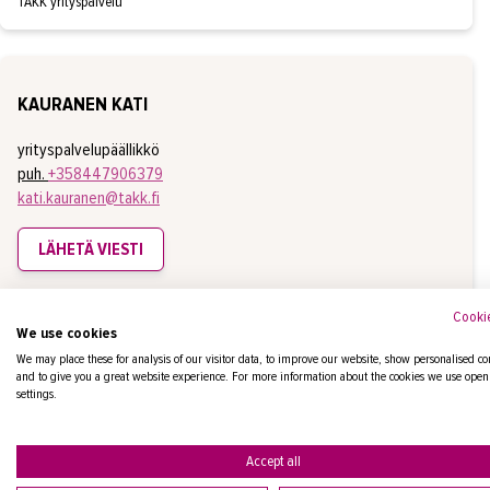
TAKK yrityspalvelu
KAURANEN KATI
yrityspalvelupäällikkö
puh.
+358447906379
kati.kauranen@takk.fi
LÄHETÄ VIESTI
TAKK yrityspalvelu
Cookie
We use cookies
We may place these for analysis of our visitor data, to improve our website, show personalised co
and to give you a great website experience. For more information about the cookies we use open
settings.
Tue työssäoppijaa vahvistamalla opast
Accept all