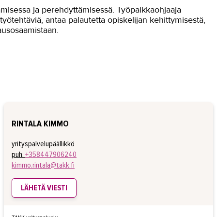
aamisessa ja perehdyttämisessä. Työpaikkaohjaaja
työtehtäviä, antaa palautetta opiskelijan kehittymisestä,
jausosaamistaan.
RINTALA KIMMO
yrityspalvelupäällikkö
puh.
+358447906240
kimmo.rintala@takk.fi
LÄHETÄ VIESTI