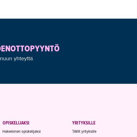
YDENOTTOPYYNTÖ
inuun yhteyttä.
OPISKELIJAKSI
YRITYKSILLE
Hakeminen opiskelijaksi
TAKK yrityksille