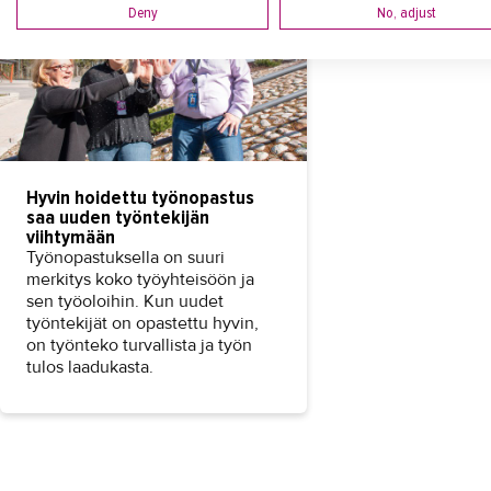
Deny
No, adjust
Hyvin hoidettu työnopastus
saa uuden työntekijän
viihtymään
Työnopastuksella on suuri
merkitys koko työyhteisöön ja
sen työoloihin. Kun uudet
työntekijät on opastettu hyvin,
on työnteko turvallista ja työn
tulos laadukasta.