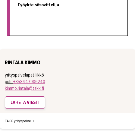
Työyhteisösovittelija
RINTALA KIMMO
yrityspalvelupäällikkö
puh.
+358447906240
kimmo.rintala@takk.fi
LÄHETÄ VIESTI
TAKK yrityspalvelu