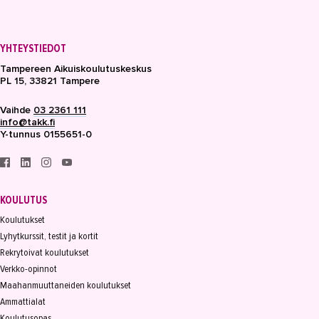
YHTEYSTIEDOT
Tampereen Aikuiskoulutuskeskus
PL 15, 33821 Tampere
Vaihde
03 2361 111
info@takk.fi
Y-tunnus 0155651-0
KOULUTUS
Koulutukset
Lyhytkurssit, testit ja kortit
Rekrytoivat koulutukset
Verkko-opinnot
Maahanmuuttaneiden koulutukset
Ammattialat
Koulutusopas