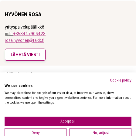
HYVÖNEN ROSA
yrityspalvelupäällikkö
puh.
+358447906428
rosa.hyvonen@takk.fi
LÄHETÄ VIESTI
TAKK yrityspalvelu
Cookie policy
We use cookies
We may place these for analysis of our visitor data, to improve our website, show
personalised content and to give you a great website experience. For more information about
KAURANEN KATI
the cookies we use open the settings.
yrityspalvelupäällikkö
puh.
+358447906379
Accept all
kati.kauranen@takk.fi
Deny
No, adjust