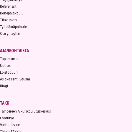
Referenssit
Konepajakoulu
Tilavuokra
Työelämäpalaute
Ota yhteyttä
AJANKOHTAISTA
Tapahtumat
Uutiset
Loistoduuni
Asiakaslehti Sauma
Blogi
TAKK
Tampereen Aikuiskoulutuskeskus
Laatutyö
Vastuullisuus
Töihin TAKKiin