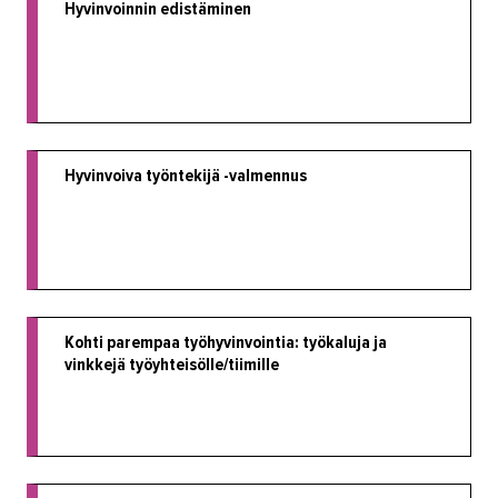
Työyhteisö ja työura
Hyvinvoinnin edistäminen
Työhön opastamista kahdella
kielellä
Palvelumuotoilulla vaikuttavia
työllisyyspalveluita
Osaajana suomalaisessa
Hyvinvoiva työntekijä -valmennus
työelämässä
Työnopastus saa työntekijän
viihtymään
Oma ala löytyi kokeilemalla
Työhyvinvointia Alexander-
tekniikalla
Kohti parempaa työhyvinvointia: työkaluja ja
Urabooster-koulutus
vinkkejä työyhteisölle/tiimille
menestyksekkäästi päätökseen
Uraboosterista potkua välivuosiin
VoimaKoulussa opiskelun
kynnyksellä