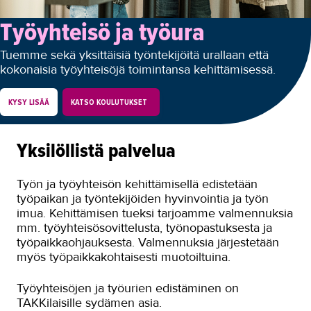
Autoala
Työyhteisö ja työura
Hydrauliikka
Tuemme sekä yksittäisiä työntekijöitä urallaan että
kokonaisia työyhteisöjä toimintansa kehittämisessä.
Johtaminen ja esihenkilötyö
Kasvatus- ja ohjausala
KYSY LISÄÄ
KATSO KOULUTUKSET
Kauneudenhoito
Yksilöllistä palvelua
Kiinteistönvälitys ja isännöinti
Kiinteistöpalvelut
Työn ja työyhteisön kehittämisellä edistetään
työpaikan ja työntekijöiden hyvinvointia ja työn
Kone- ja tuotantotekniikka
imua. Kehittämisen tueksi tarjoamme valmennuksia
mm. työyhteisösovittelusta, työnopastuksesta ja
Kotoutuminen
työpaikkaohjauksesta. Valmennuksia järjestetään
myös työpaikkakohtaisesti muotoiltuina.
Kuljetus ja logistiikka
Kumitekniikka
Työyhteisöjen ja työurien edistäminen on
TAKKilaisille sydämen asia.
Liiketalous ja kaupan ala