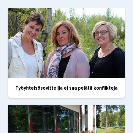
Työyhteisösovittelija ei saa pelätä konflikteja