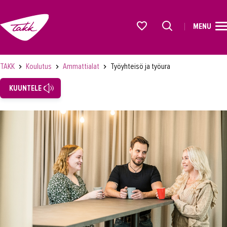
MENU
ETUSIVU
Alkavat koulutukset osiosta
KOULUTUS
TAKK
Koulutus
Ammattialat
Työyhteisö ja työura
Koulutukset
KUUNTELE
Lyhytkurssit, testit ja kortit
Rekrytoivat koulutukset
Verkko-opinnot
Maahanmuuttaneiden koulutukset
Ammattialat
Asiakaspalvelu
Asioimis- ja oikeustulkkaus