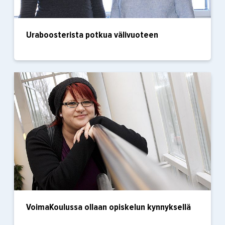
Uraboosterista potkua välivuoteen
VoimaKoulussa ollaan opiskelun kynnyksellä