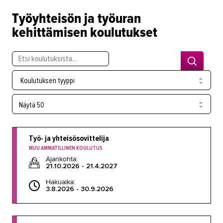
Työyhteisön ja työuran
Maarakennus
kehittämisen koulutukset
Matkailu- ja ravitsemisala
Media-ala ja viestintätekniikka
Palvelumuotoilu ja tuotekehitys
Koulutuksen tyyppi
Puhtaus, kotityö ja välinehuolto
Rakentaminen
Sisustaminen ja pintakäsittely
Työ- ja yhteisösovittelija
MUU AMMATILLINEN KOULUTUS
Sosiaali- ja terveysala
Ajankohta:
21.10.2026 - 21.4.2027
Sähköala
Hakuaika:
Talotekniikka ja kylmäala
3.8.2026 - 30.9.2026
Urheiluhieronta