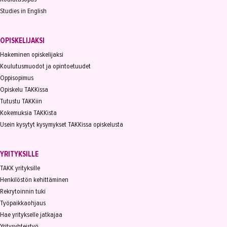
Studies in English
OPISKELIJAKSI
Hakeminen opiskelijaksi
Koulutusmuodot ja opintoetuudet
Oppisopimus
Opiskelu TAKKissa
Tutustu TAKKiin
Kokemuksia TAKKista
Usein kysytyt kysymykset TAKKissa opiskelusta
YRITYKSILLE
TAKK yrityksille
Henkilöstön kehittäminen
Rekrytoinnin tuki
Työpaikkaohjaus
Hae yritykselle jatkajaa
Yritysyhteistyö