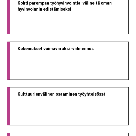
Kohti parempaa työhyvinvointia: välineitä oman
Valimotekniikka
hyvinvoinnin edistämiseksi
Ympäristöala
Yrittäjyys
Koulutusopas
Kokemukset voimavaraksi -valmennus
Studies in English
OPISKELIJAKSI
YRITYKSILLE
TAKK
Kulttuurienvälinen osaaminen työyhteisössä
AJANKOHTAISTA
OMA TAKK
YHTEYSTIEDOT