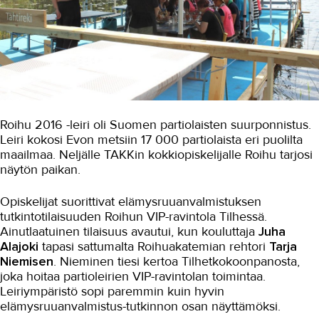
OMA TAKK
YHTEYSTIEDOT
IN ENGLISH
Roihu 2016 -leiri oli Suomen partiolaisten suurponnistus.
Leiri kokosi Evon metsiin 17 000 partiolaista eri puolilta
maailmaa. Neljälle TAKKin kokkiopiskelijalle Roihu tarjosi
näytön paikan.
Opiskelijat suorittivat elämysruuanvalmistuksen
tutkintotilaisuuden Roihun VIP-ravintola Tilhessä.
Ainutlaatuinen tilaisuus avautui, kun kouluttaja
Juha
Alajoki
tapasi sattumalta Roihuakatemian rehtori
Tarja
Niemisen
. Nieminen tiesi kertoa Tilhetkokoonpanosta,
joka hoitaa partioleirien VIP-ravintolan toimintaa.
Leiriympäristö sopi paremmin kuin hyvin
elämysruuanvalmistus-tutkinnon osan näyttämöksi.