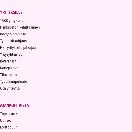
YRITYKSILLE
TAKK yrityksille
Henkilöstön kehittäminen
Rekrytoinnin tuki
Työpaikkaohjaus
Hae yritykselle jatkajaa
Yritysyhteistyö
Referenssit
Konepajakoulu
Tilavuokra
Työelämäpalaute
Ota yhteyttä
AJANKOHTAISTA
Tapahtumat
Uutiset
Loistoduuni