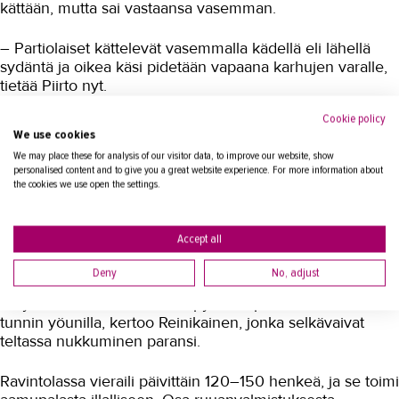
kättään, mutta sai vastaansa vasemman.
– Partiolaiset kättelevät vasemmalla kädellä eli lähellä
sydäntä ja oikea käsi pidetään vapaana karhujen varalle,
tietää Piirto nyt.
Cookie policy
Leivinuuni metsässä ja muita
We use cookies
We may place these for analysis of our visitor data, to improve our website, show
erikoisuuksia
personalised content and to give you a great website experience. For more information about
the cookies we use open the settings.
Opiskelijoita hämmästytti järjestelmällisyys, jolla asiat
leirissä hoituivat. Pienen kaupungin kokoinen alue oli
Accept all
rakennettu tyhjästä, ja olipa metsän keskelle muurattu
jopa leivinuuni.
Deny
No, adjust
– Työskentelimme Tilhessä pyöreitä päiviä muutaman
tunnin yöunilla, kertoo Reinikainen, jonka selkävaivat
teltassa nukkuminen paransi.
Ravintolassa vieraili päivittäin 120–150 henkeä, ja se toimi