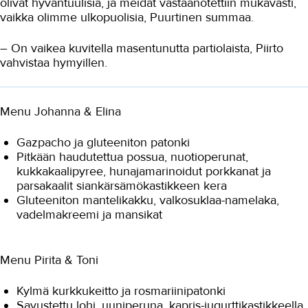
olivat hyväntuulisia, ja meidät vastaanotettiin mukavasti,
vaikka olimme ulkopuolisia, Puurtinen summaa.
– On vaikea kuvitella masentunutta partiolaista, Piirto
vahvistaa hymyillen.
Menu Johanna & Elina
Gazpacho ja gluteeniton patonki
Pitkään haudutettua possua, nuotioperunat,
kukkakaalipyree, hunajamarinoidut porkkanat ja
parsakaalit siankärsämökastikkeen kera
Gluteeniton mantelikakku, valkosuklaa-namelaka,
vadelmakreemi ja mansikat
Menu Pirita & Toni
Kylmä kurkkukeitto ja rosmariinipatonki
Savustettu lohi, uuniperuna, kapris-jugurttikastikkeella