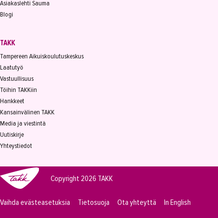
Asiakaslehti Sauma
Blogi
TAKK
Tampereen Aikuiskoulutuskeskus
Laatutyö
Vastuullisuus
Töihin TAKKiin
Hankkeet
Kansainvälinen TAKK
Media ja viestintä
Uutiskirje
Yhteystiedot
Copyright 2026
TAKK
Vaihda evästeasetuksia
Tietosuoja
Ota yhteyttä
In English