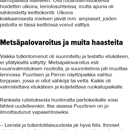
aamupalasta illalliseen. Osa ruuanvalmistuksesta
hoidettiin ulkona, leiriolosuhteissa, mutta apuna oli
sähköistetty keittiökontti. Ulkona
kokkaamisesta mieleen jäivät mm. ampiaiset, joiden
pistoilta ei tässä keittiössä voinut välttyä.
Metsäpalovaroitus ja muita haasteita
Vaikka tutkintomenut oli suunniteltu ja testattu etukäteen,
ei yllätyksiltä vältytty: Metsäpalovaroitus esti
ruuanvalmistuksen nuotiolla, ja suunnitelmia piti muuttaa
lennossa. Puurtisen ja Piirron näyttöpaikka vaihtui
torppaan, jossa ei ollut sähköjä tai vettä. Kaikki oli
valmistettava etukäteen ja kuljetettava ruokailupaikalle.
Rankasta rutistuksesta huolimatta partiokeikalle voisi
lähteä uudelleenkin. Itse asiassa Puurtinen on jo
ilmoittautunut vapaaehtoiseksi.
– Leiristä ja tutkintotilaisuudesta jäi hyvä fiilis. Ihmiset