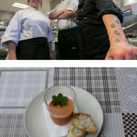
Maarakennus
Matkailu- ja ravitsemisala
Intohimoinen kokkaaja rakentaa
tulevaisuuttaan TAKKissa
Ravintola-alan oppimisympäristöt
Viiniasiantuntija tuottaa mielihyvää
Unelma kahvilan perustamisesta vei
uudelle alalle
Kokkien tutkinto metsään
Makuja Titanicin hengessä
Tarjoilijaksi tekemällä oppien
Ravintola Vaunu
Cafe de Paris