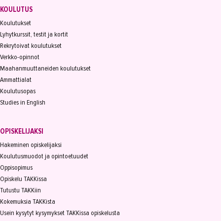
KOULUTUS
Koulutukset
Lyhytkurssit, testit ja kortit
Rekrytoivat koulutukset
Verkko-opinnot
Maahanmuuttaneiden koulutukset
Ammattialat
Koulutusopas
Studies in English
OPISKELIJAKSI
Hakeminen opiskelijaksi
Koulutusmuodot ja opintoetuudet
Oppisopimus
Opiskelu TAKKissa
Tutustu TAKKiin
Kokemuksia TAKKista
Usein kysytyt kysymykset TAKKissa opiskelusta