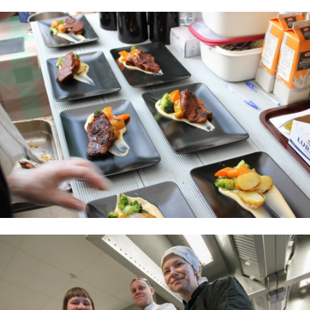
Autoala
Hydrauliikka
Johtaminen ja esihenkilötyö
Kasvatus- ja ohjausala
Kauneudenhoito
Kiinteistönvälitys ja isännöinti
Kiinteistöpalvelut
Kone- ja tuotantotekniikka
Kotoutuminen
Kuljetus ja logistiikka
Kumitekniikka
Liiketalous ja kaupan ala