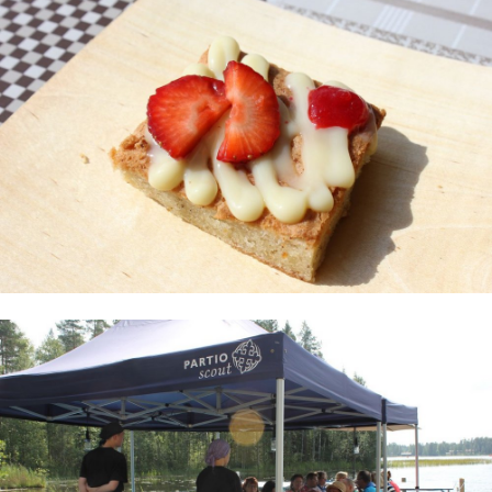
Urheiluhieronta
Työyhteisö ja työura
Valimotekniikka
Ympäristöala
Yrittäjyys
Koulutusopas
Studies in English
OPISKELIJAKSI
YRITYKSILLE
TAKK
AJANKOHTAISTA