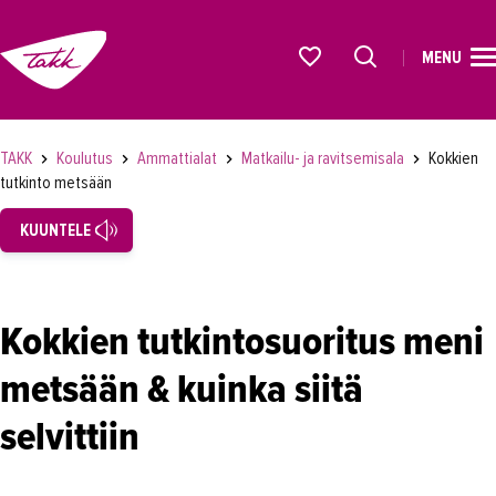
MENU
ETUSIVU
Alkavat koulutukset osiosta
KOULUTUS
TAKK
Koulutus
Ammattialat
Matkailu- ja ravitsemisala
Kokkien
tutkinto metsään
Koulutukset
KUUNTELE
Lyhytkurssit, testit ja kortit
Rekrytoivat koulutukset
Verkko-opinnot
Kokkien tutkintosuoritus meni
Maahanmuuttaneiden koulutukset
metsään & kuinka siitä
Ammattialat
selvittiin
Asiakaspalvelu
Asioimis- ja oikeustulkkaus