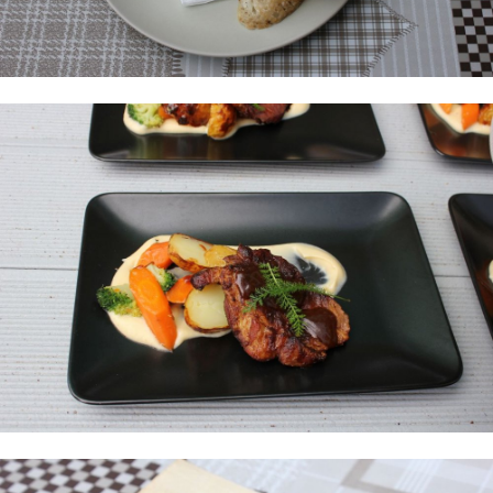
Sushia ja tapaksia Tanskassa
Pop up -ravintola 21 samuraita
Pizzan myyntiä videoklipillä?
Media-ala ja viestintätekniikka
Palvelumuotoilu ja tuotekehitys
Puhtaus, kotityö ja välinehuolto
Rakentaminen
Sisustaminen ja pintakäsittely
Sosiaali- ja terveysala
Sähköala
Talotekniikka ja kylmäala