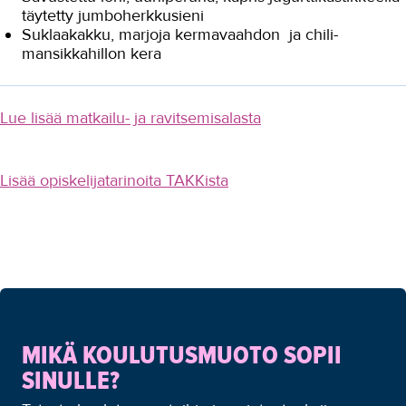
täytetty jumboherkkusieni
Suklaakakku, marjoja kermavaahdon ja chili-
mansikkahillon kera
Lue lisää matkailu- ja ravitsemisalasta
Lisää opiskelijatarinoita TAKKista
MIKÄ KOULUTUSMUOTO SOPII
SINULLE?