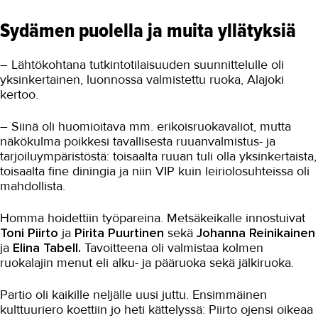
Sydämen puolella ja muita yllätyksiä
– Lähtökohtana tutkintotilaisuuden suunnittelulle oli
yksinkertainen, luonnossa valmistettu ruoka, Alajoki
kertoo.
– Siinä oli huomioitava mm. erikoisruokavaliot, mutta
näkökulma poikkesi tavallisesta ruuanvalmistus- ja
tarjoiluympäristöstä: toisaalta ruuan tuli olla yksinkertaista,
toisaalta fine diningia ja niin VIP kuin leiriolosuhteissa oli
mahdollista.
Homma hoidettiin työpareina. Metsäkeikalle innostuivat
Toni Piirto
ja
Pirita Puurtinen
sekä
Johanna Reinikainen
ja
Elina Tabell.
Tavoitteena oli valmistaa kolmen
ruokalajin menut eli alku- ja pääruoka sekä jälkiruoka.
Partio oli kaikille neljälle uusi juttu. Ensimmäinen
kulttuuriero koettiin jo heti kättelyssä: Piirto ojensi oikeaa