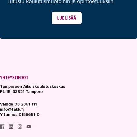
Tutustu koulutusmuotoihin ja opintoetuuksiin
LUE LISÄÄ
YHTEYSTIEDOT
Tampereen Aikuiskoulutuskeskus
PL 15, 33821 Tampere
Vaihde
03 2361 111
info@takk.fi
Y-tunnus 0155651-0