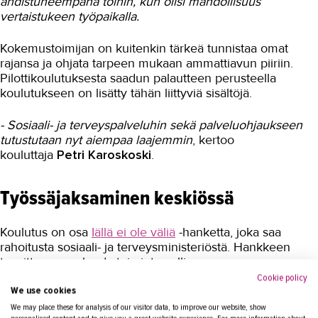
ahdistuneempana töihin, kun olisi mahdollisuus
Mittausklinikka
vertaistukeen työpaikalla.
Mielenterveyskuntoutujasta
kokemusasiantuntijaksi
Kokemustoimijan on kuitenkin tärkeä tunnistaa omat
rajansa ja ohjata tarpeen mukaan ammattiavun piiriin.
Yhdessä kohti kotihoidon muutosta
Pilottikoulutuksesta saadun palautteen perusteella
koulutukseen on lisätty tähän liittyviä sisältöjä.
Attendolla sitoudutaan, välitetään ja
osataan entistä paremmin
- Sosiaali- ja terveyspalveluhin sekä palveluohjaukseen
Monipuolinen koulutuskokonaisuus
tutustutaan nyt aiempaa laajemmin
, kertoo
Pirkanmaan Senioripalveluiden
kouluttaja
Petri Karoskoski
.
henkilöstölle
Sähköala
Työssäjaksaminen keskiössä
Talotekniikka ja kylmäala
Koulutus on osa
Iällä ei ole väliä
-hanketta, joka saa
Urheiluhieronta
rahoitusta sosiaali- ja terveysministeriöstä. Hankkeen
tavoitteena on luoda toimintamalli
Työyhteisö ja työura
kokemustoimijatoiminnalle ja vakiinnuttaa se. Tampereen
Cookie policy
Valimotekniikka
kaupungin kotihoidossa ollaan edelläkävijöitä asian
We use cookies
suhteen. Siellä on lähdetty kehittämispäällikkö
Marjut
We may place these for analysis of our visitor data, to improve our website, show
Ympäristöala