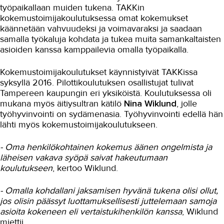
Nana-Mia sai varmuutta
työpaikallaan muiden tukena. TAKKin
hoitopäätösten tekoon
kokemustoimijakoulutuksessa omat kokemukset
käännetään vahvuudeksi ja voimavaraksi ja saadaan
Hyvinvointiteknologiasta kiinteä osa
työtä
samalla työkaluja kohdata ja tukea muita samankaltaisten
asioiden kanssa kamppailevia omalla työpaikalla.
Taksikuski vaihtoi lähihoitajaksi
Kokemustoimijakoulutukset käynnistyivät TAKKissa
Rekrytoivalla koulutuksella
lähihoitajaksi
syksyllä 2016. Pilottikoulutuksen osallistujat tulivat
Tampereen kaupungin eri yksiköistä. Koulutuksessa oli
Opettajilta saatu tuki auttoi
mukana myös äitiysultran kätilö
Nina Wiklund
, jolle
valmistumaan
työhyvinvointi on sydämenasia. Työhyvinvointi edellä hän
Lähihoitaja tekee merkityksellistä
lähti myös kokemustoimijakoulutukseen.
työtä
Saattohoitokoulutus ravisteli
- Oma henkilökohtainen kokemus äänen ongelmista ja
onnistuneesti
läheisen vakava syöpä saivat hakeutumaan
koulutukseen
, kertoo Wiklund.
Opiskelemaan 12 kotiäitivuoden
jälkeen
- Omalla kohdallani jaksamisen hyvänä tukena olisi ollut,
”Vakituinen työsuhde, onhan se
jos olisin päässyt luottamuksellisesti juttelemaan samoja
aikamoista”
asioita kokeneen eli vertaistukihenkilön kanssa
, Wiklund
Muistisairaus johdatti hoiva-alalle
miettii.