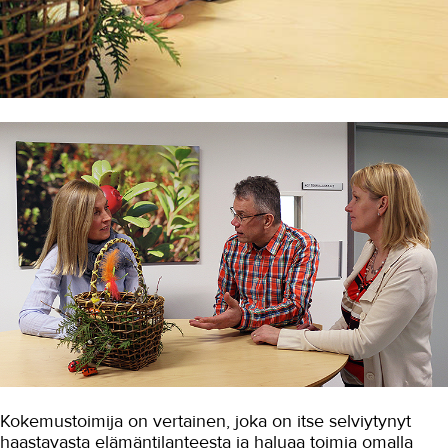
Maarakennus
Matkailu- ja ravitsemisala
Media-ala ja viestintätekniikka
Palvelumuotoilu ja tuotekehitys
Puhtaus, kotityö ja välinehuolto
Rakentaminen
Sisustaminen ja pintakäsittely
Sosiaali- ja terveysala
Etähoivassa tarvitaan hyviä
vuorovaikutustaitoja
Sote-alan ammattilaiset opiskelivat
myyntitaitoja
Kokemustoimija on vertainen, joka on itse selviytynyt
Ikäihmisten parissa työskentelevä
haastavasta elämäntilanteesta ja haluaa toimia omalla