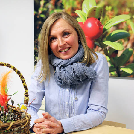
Autoala
Hydrauliikka
Johtaminen ja esihenkilötyö
Kasvatus- ja ohjausala
Kauneudenhoito
Kiinteistönvälitys ja isännöinti
Kiinteistöpalvelut
Kone- ja tuotantotekniikka
Kotoutuminen
Kuljetus ja logistiikka
Kumitekniikka
Liiketalous ja kaupan ala