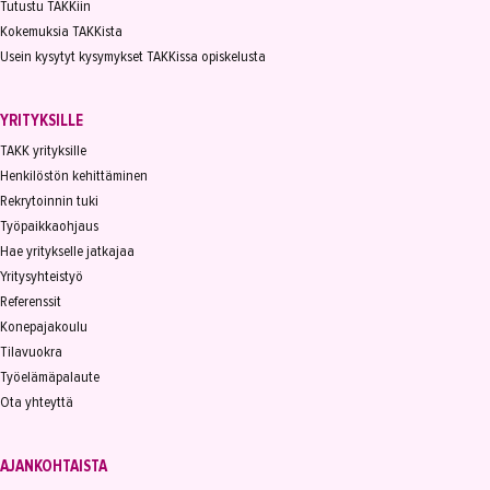
Tutustu TAKKiin
Kokemuksia TAKKista
Usein kysytyt kysymykset TAKKissa opiskelusta
YRITYKSILLE
TAKK yrityksille
Henkilöstön kehittäminen
Rekrytoinnin tuki
Työpaikkaohjaus
Hae yritykselle jatkajaa
Yritysyhteistyö
Referenssit
Konepajakoulu
Tilavuokra
Työelämäpalaute
Ota yhteyttä
AJANKOHTAISTA