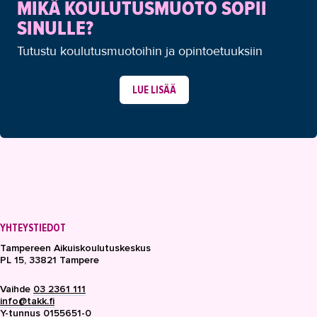
MIKÄ KOULUTUSMUOTO SOPII
SINULLE?
Tutustu koulutusmuotoihin ja opintoetuuksiin
LUE LISÄÄ
YHTEYSTIEDOT
Tampereen Aikuiskoulutuskeskus
PL 15, 33821 Tampere
Vaihde
03 2361 111
info@takk.fi
Y-tunnus 0155651-0