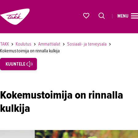
MENU
ETUSIVU
Alkavat koulutukset osiosta
KOULUTUS
TAKK
Koulutus
Ammattialat
Sosiaali- ja terveysala
Kokemustoimija on rinnalla kulkija
Koulutukset
KUUNTELE
Lyhytkurssit, testit ja kortit
Rekrytoivat koulutukset
Verkko-opinnot
Kokemustoimija on rinnalla
Maahanmuuttaneiden koulutukset
kulkija
Ammattialat
Asiakaspalvelu
Asioimis- ja oikeustulkkaus