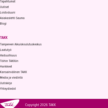
Tapahtumat
Uutiset
Loistoduuni
Asiakaslehti Sauma
Blogi
TAKK
Tampereen Aikuiskoulutuskeskus
Laatutyö
Vastuullisuus
Töihin TAKKiin
Hankkeet
Kansainvälinen TAKK
Media ja viestintä
Uutiskirje
Yhteystiedot
Copyright 2026
TAKK