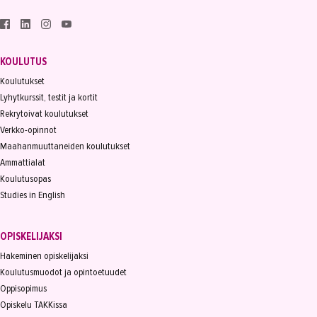
KOULUTUS
Koulutukset
Lyhytkurssit, testit ja kortit
Rekrytoivat koulutukset
Verkko-opinnot
Maahanmuuttaneiden koulutukset
Ammattialat
Koulutusopas
Studies in English
OPISKELIJAKSI
Hakeminen opiskelijaksi
Koulutusmuodot ja opintoetuudet
Oppisopimus
Opiskelu TAKKissa