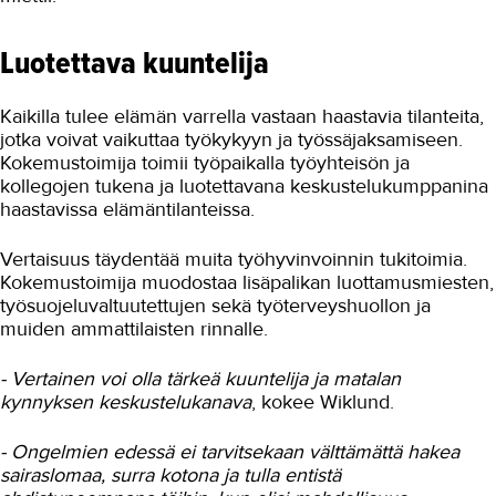
Hoiva-avustajan tärkeä rooli sote-
alalla
Luotettava kuuntelija
Rengastehtaan likasta lähihoitajaksi
Kaikilla tulee elämän varrella vastaan haastavia tilanteita,
Opettajasta hoiva-avustajaksi
jotka voivat vaikuttaa työkykyyn ja työssäjaksamiseen.
Kokemustoimija toimii työpaikalla työyhteisön ja
Suuret elämänmuutokset
kollegojen tukena ja luotettavana keskustelukumppanina
alanvaihdon taustalla
haastavissa elämäntilanteissa.
Kokemustoimija on rinnalla kulkija
Vertaisuus täydentää muita työhyvinvoinnin tukitoimia.
Mallitoimistoyrittäjästä lähihoitajaksi
Kokemustoimija muodostaa lisäpalikan luottamusmiesten,
Hoiva-avustaja: Hoitotyötä
työsuojeluvaltuutettujen sekä työterveyshuollon ja
sydämellisesti
muiden ammattilaisten rinnalle.
Hoiva-avustaja: Lämpöä, läheisyyttä
ja luottamusta
- Vertainen voi olla tärkeä kuuntelija ja matalan
kynnyksen keskustelukanava
, kokee Wiklund.
Sote-alalle suurella sydämellä
- Ongelmien edessä ei tarvitsekaan välttämättä hakea
Asumisneuvojan pilottikoulutuksella
arjen apua ikääntyneille
sairaslomaa, surra kotona ja tulla entistä