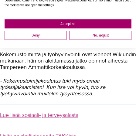
personalised content and to give you a great website experience. For more information about
Lindellin
aloitteesta mallintamaan kokemustoimintaa
the cookies we use open the settings.
työpaikalla.
Yrittäjyys
- Tulevaisuudessa olisi hienoa, jos kaupungille saataisiin
Accept all
Koulutusopas
kokemustoimintaa koordinoiva henkilö. Asiallisesti
hoidettu koordinointi varmistaisi sen, että
Deny
No, adjust
Studies in English
kokemustoimijat eivät kuormittuisi liikaa
, Wiklund miettii.
OPISKELIJAKSI
Kokemustoiminta ja työhyvinvointi ovat vieneet Wiklundin
mukanaan: hän on aloittamassa jatko-opinnot aiheesta
YRITYKSILLE
Tampereen Ammattikorkeakoulussa.
TAKK
- Kokemustoimijakoulutus tuki myös omaa
työssäjaksamistani
.
Kun itse voi hyvin, tuo se
AJANKOHTAISTA
työhyvinvointia muillekin työyhteisöss
ä
.
OMA TAKK
YHTEYSTIEDOT
Lue lisää sosiaali- ja terveysalasta
IN ENGLISH