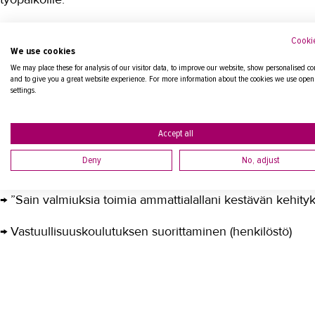
TAKKilaisten vastuullisuusosaaminen
Cookie
We use cookies
We may place these for analysis of our visitor data, to improve our website, show personalised co
Osaaminen on toimintaympäristön edellyttämä tasolla, tu
and to give you a great website experience. For more information about the cookies we use open
settings.
Mittarit
Accept all
Deny
No, adjust
→ ARVO-päättöpalautteen vaikuttavuus-osio
→ ”Sain valmiuksia toimia ammattialallani kestävän kehi
→ Vastuullisuuskoulutuksen suorittaminen (henkilöstö)