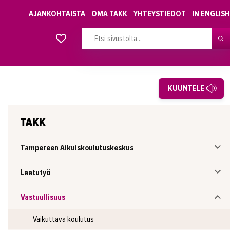
AJANKOHTAISTA
OMA TAKK
YHTEYSTIEDOT
IN ENGLISH
Alkavat koulutukset osiosta
KUUNTELE
TAKK
Tampereen Aikuiskoulutuskeskus
Laatutyö
Vastuullisuus
Vaikuttava koulutus