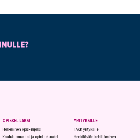
INULLE?
OPISKELIJAKSI
YRITYKSILLE
Hakeminen opiskelijaksi
TAKK yrityksille
Koulutusmuodot ja opintoetuudet
Henkilöstön kehittäminen