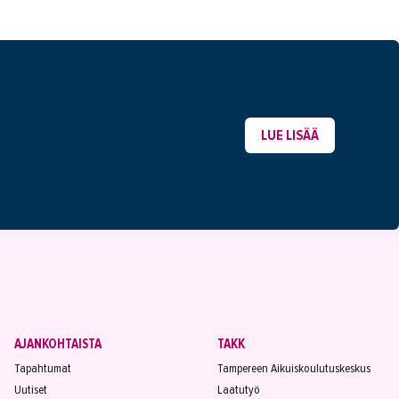
LUE LISÄÄ
AJANKOHTAISTA
TAKK
Tapahtumat
Tampereen Aikuiskoulutuskeskus
Uutiset
Laatutyö