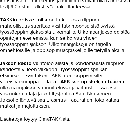
kansainvälinen kokemus ja kielitaito voivat olla ratkaisevia
tekijöitä esimerkiksi työnhakutilanteessa.
Ulkomaanjaksot
TAKKin opiskelijoilla
on tutkinnosta riippuen
Jatko-opinnot
mahdollisuus suorittaa yksi tutkintoonsa sisältyvistä
Tukea työnhakuun
työssäoppimisjaksoista ulkomailla. Ulkomaanjakso edistää
opintojen etenemistä, kun se korvaa yhden
Kampusten esittely
työssäoppimisjakson. Ulkomaanjaksoja on tarjolla
omaehtoisille ja oppisopimusopiskelijoille tietyillä aloilla.
Tutustu TAKKiin
Jakson kesto
vaihtelee alasta ja kohdemaasta riippuen
Kokemuksia TAKKista
kahdesta viiteen viikkoon. Työssäoppimispaikan
etsimiseen saa tukea TAKKin eurooppalaisilta
Usein kysytyt kysymykset TAKKissa
opiskelusta
yhteistyökumppaneilta ja
TAKKissa opiskelijan tukena
ulkomaanjakson suunnittelussa ja valmistelussa ovat
YRITYKSILLE
vastuukouluttaja ja kehitysjohtaja Satu Neuvonen.
Jaksolle lähtevä saa Erasmus+ -apurahan, joka kattaa
TAKK
matkat ja majoituksen.
Lisätietoja löytyy OmaTAKKista.
AJANKOHTAISTA