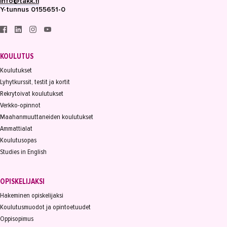
info@takk.fi
Y-tunnus 0155651-0
KOULUTUS
Koulutukset
Lyhytkurssit, testit ja kortit
Rekrytoivat koulutukset
Verkko-opinnot
Maahanmuuttaneiden koulutukset
Ammattialat
Koulutusopas
Studies in English
OPISKELIJAKSI
Hakeminen opiskelijaksi
Koulutusmuodot ja opintoetuudet
Oppisopimus