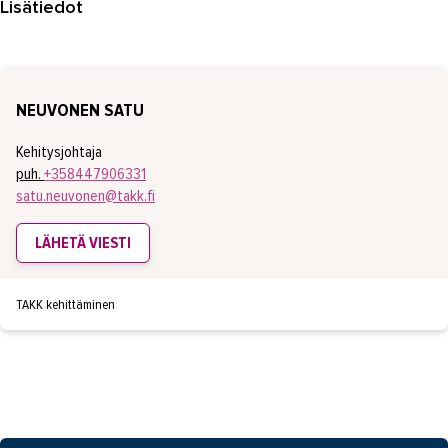
OMA TAKK
Lisätiedot
YHTEYSTIEDOT
IN ENGLISH
NEUVONEN SATU
Kehitysjohtaja
puh.
+358447906331
satu.neuvonen@takk.fi
LÄHETÄ VIESTI
TAKK kehittäminen