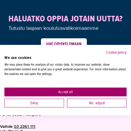
HALUATKO OPPIA JOTAIN UUTTA?
Tutustu laajaan koulutusvalikoimaamme
HAE OPISKELEMAAN
Cookie policy
We use cookies
We may place these for analysis of our visitor data, to improve our website, show
personalised content and to give you a great website experience. For more information about
the cookies we use open the settings.
Accept all
YHTEYSTIEDOT
Deny
No, adjust
Tampereen Aikuiskoulutuskeskus
PL 15, 33821 Tampere
Vaihde
03 2361 111