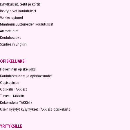
Lyhytkurssit, testit ja kortit
Rekrytoivat koulutukset
Verkko-opinnot
Maahanmuuttaneiden koulutukset
Ammattialat
Koulutusopas
Studies in English
OPISKELIJAKSI
Hakeminen opiskelijaksi
Koulutusmuodot ja opintoetuudet
Oppisopimus
Opiskelu TAKKissa
Tutustu TAKKiin
Kokemuksia TAKKista
Usein kysytyt kysymykset TAKKissa opiskelusta
YRITYKSILLE