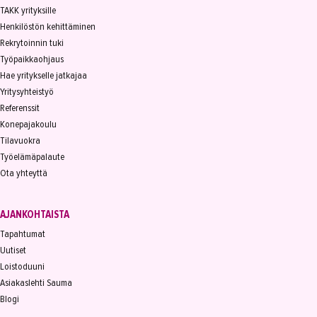
TAKK yrityksille
Henkilöstön kehittäminen
Rekrytoinnin tuki
Työpaikkaohjaus
Hae yritykselle jatkajaa
Yritysyhteistyö
Referenssit
Konepajakoulu
Tilavuokra
Työelämäpalaute
Ota yhteyttä
AJANKOHTAISTA
Tapahtumat
Uutiset
Loistoduuni
Asiakaslehti Sauma
Blogi