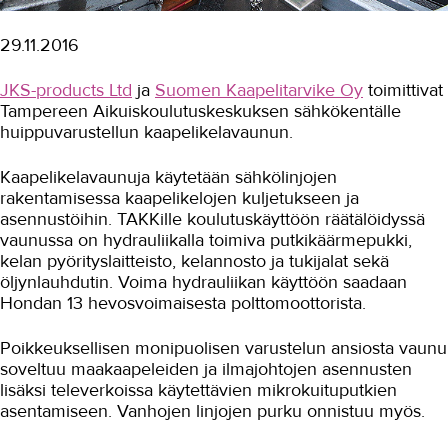
Valmiutta vikatilanteisiin Pirhalle
29.11.2016
Sähköalalle isän jalanjäljissä
JKS-products Ltd
ja
Suomen Kaapelitarvike Oy
toimittivat
Opiskelu kannattaa
Tampereen Aikuiskoulutuskeskuksen sähkökentälle
huippuvarustellun kaapelikelavaunun.
Sähköverkkoasentajan työpäivä
Oma juttu löytyi
Kaapelikelavaunuja käytetään sähkölinjojen
suurjänniteosaajakoulutuksesta
rakentamisessa kaapelikelojen kuljetukseen ja
asennustöihin. TAKKille koulutuskäyttöön räätälöidyssä
Opiskelijan Terveiset Lontoosta
vaunussa on hydrauliikalla toimiva putkikäärmepukki,
Täsmäkoulutus Carunan tarpeeseen
kelan pyörityslaitteisto, kelannosto ja tukijalat sekä
öljynlauhdutin. Voima hydrauliikan käyttöön saadaan
Sähköverkkoalan toimijoiden
Hondan 13 hevosvoimaisesta polttomoottorista.
tukikohta
Sähköasema ja voimajohdot
Poikkeuksellisen monipuolisen varustelun ansiosta vaunu
soveltuu maakaapeleiden ja ilmajohtojen asennusten
Kaapelikelavaunu TAKKin
lisäksi televerkoissa käytettävien mikrokuituputkien
sähkökentälle
asentamiseen. Vanhojen linjojen purku onnistuu myös.
Sähköasentajien harjoitustila