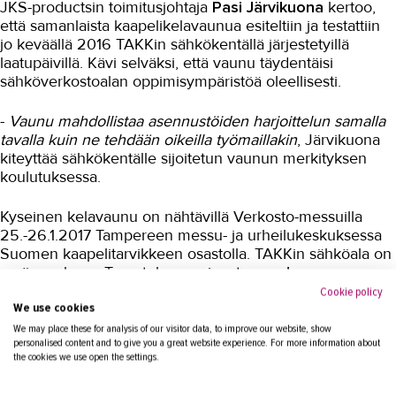
JKS-productsin toimitusjohtaja
Pasi Järvikuona
kertoo,
Fingrid valitsi TAKKin
että samanlaista kaapelikelavaunua esiteltiin ja testattiin
koulutuskumppaniksi
jo keväällä 2016 TAKKin sähkökentällä järjestetyillä
Mikrokanavatekniikan harjoitusalue
laatupäivillä. Kävi selväksi, että vaunu täydentäisi
sähköverkostoalan oppimisympäristöä oleellisesti.
Sähkökenttä yritysyhteistyöhön
-
Vaunu mahdollistaa asennustöiden harjoittelun samalla
Vaasalaiset opissa TAKKin
tavalla kuin ne tehdään oikeilla työmaillakin
, Järvikuona
sähkökentällä
kiteyttää sähkökentälle sijoitetun vaunun merkityksen
Sähkökentällä kokeillaan
koulutuksessa.
käytännössä
Kyseinen kelavaunu on nähtävillä Verkosto-messuilla
Talotekniikka ja kylmäala
25.-26.1.2017 Tampereen messu- ja urheilukeskuksessa
Urheiluhieronta
Suomen kaapelitarvikkeen osastolla. TAKKin sähköala on
myös mukana. Tervetuloa morjenstamaan!
Työyhteisö ja työura
Cookie policy
We use cookies
Valimotekniikka
We may place these for analysis of our visitor data, to improve our website, show
JKS-products Ltd on kaapelivaunu- sekä
personalised content and to give you a great website experience. For more information about
verkonrakennuslaitteiden valmistaja, jonka tuotteita
Ympäristöala
the cookies we use open the settings.
Suomen Kaapelitarvike Oy edustaa. Suomen
Yrittäjyys
Kaapelitarvike on erikoistunut alan tarvikkeiden myyntiin,