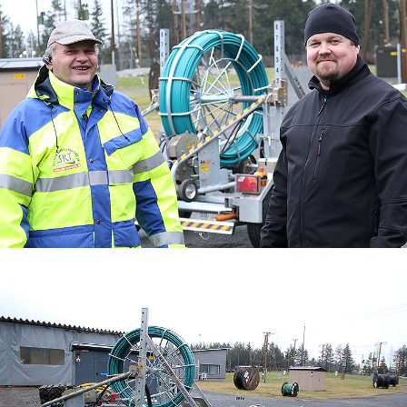
Autoala
Hydrauliikka
Johtaminen ja esihenkilötyö
Kasvatus- ja ohjausala
Kauneudenhoito
Kiinteistönvälitys ja isännöinti
Kiinteistöpalvelut
Kone- ja tuotantotekniikka
Kotoutuminen
Kuljetus ja logistiikka
Kumitekniikka
Liiketalous ja kaupan ala