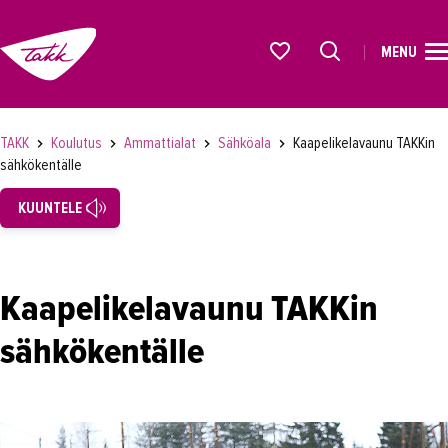
MENU
ETUSIVU
Alkavat koulutukset osiosta
KOULUTUS
TAKK
Koulutus
Ammattialat
Sähköala
Kaapelikelavaunu TAKKin
sähkökentälle
Koulutukset
KUUNTELE
Lyhytkurssit, testit ja kortit
Rekrytoivat koulutukset
Verkko-opinnot
Kaapelikelavaunu TAKKin
Maahanmuuttaneiden koulutukset
sähkökentälle
Ammattialat
Asiakaspalvelu
Asioimis- ja oikeustulkkaus