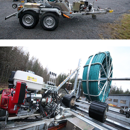
Maarakennus
Matkailu- ja ravitsemisala
Media-ala ja viestintätekniikka
Palvelumuotoilu ja tuotekehitys
Puhtaus, kotityö ja välinehuolto
Rakentaminen
Sisustaminen ja pintakäsittely
Sosiaali- ja terveysala
Sähköala
Neljän kuukauden koulutus toi
työpaikan
Sähköalan jatkokoulutus