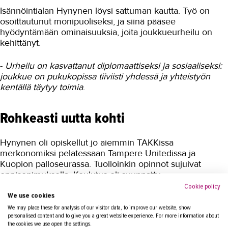
Isännöintialan Hynynen löysi sattuman kautta. Työ on
osoittautunut monipuoliseksi, ja siinä pääsee
hyödyntämään ominaisuuksia, joita joukkueurheilu on
kehittänyt.
-
Urheilu on kasvattanut diplomaattiseksi ja sosiaaliseksi:
joukkue on pukukopissa tiiviisti yhdessä ja yhteistyön
kentällä täytyy toimia
.
Rohkeasti uutta kohti
Hynynen oli opiskellut jo aiemmin TAKKissa
merkonomiksi pelatessaan Tampere Unitedissa ja
Kuopion palloseurassa. Tuolloinkin opinnot sujuivat
oppisopimuksella. Koulutus oli suunnattu
ammattiurheilijoille, ja se toteutettiin pelaamisen ehdoilla.
Cookie policy
Työnantajana oli oma seura.
We use cookies
We may place these for analysis of our visitor data, to improve our website, show
personalised content and to give you a great website experience. For more information about
Isännöitsijäopintojen aikaan tilanne oli toinen. Työ
the cookies we use open the settings.