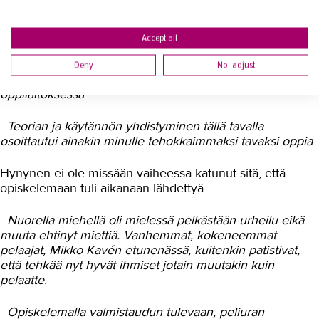
isännöintitehtävissä ja urheilu muodostivat kaksi eri
maailmaa, joiden välillä Hynynen tasapainotteli.
Accept all
-
Opiskelu oli onneksi suhteellisen helppoa sovittaa työn
ja urheilun lomaan, kun suurin osa opiskelusta tapahtui
Deny
No, adjust
työpaikalla ja vain teoriaa opiskeltiin lähipäivillä
oppilaitoksessa
.
-
Teorian ja käytännön yhdistyminen tällä tavalla
osoittautui ainakin minulle tehokkaimmaksi tavaksi oppia
.
Hynynen ei ole missään vaiheessa katunut sitä, että
opiskelemaan tuli aikanaan lähdettyä.
-
Nuorella miehellä oli mielessä pelkästään urheilu eikä
muuta ehtinyt miettiä. Vanhemmat, kokeneemmat
pelaajat, Mikko Kavén etunenässä, kuitenkin patistivat,
että tehkää nyt hyvät ihmiset jotain muutakin kuin
pelaatte
.
-
Opiskelemalla valmistaudun tulevaan, peliuran