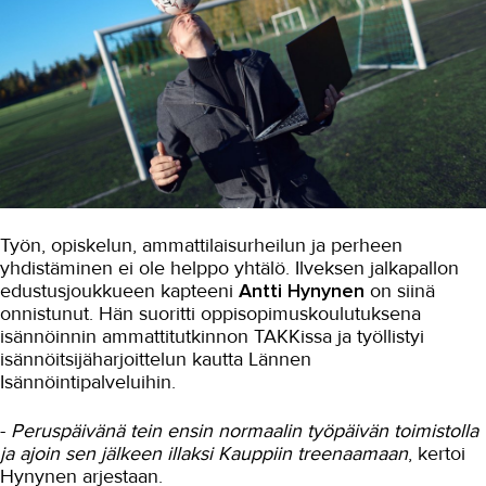
Palvelumuotoilu ja tuotekehitys
Puhtaus, kotityö ja välinehuolto
Rakentaminen
Sisustaminen ja pintakäsittely
Sosiaali- ja terveysala
Sähköala
Työn, opiskelun, ammattilaisurheilun ja perheen
yhdistäminen ei ole helppo yhtälö. Ilveksen jalkapallon
Talotekniikka ja kylmäala
edustusjoukkueen kapteeni
Antti Hynynen
on siinä
Urheiluhieronta
onnistunut. Hän suoritti oppisopimuskoulutuksena
isännöinnin ammattitutkinnon TAKKissa ja työllistyi
Työyhteisö ja työura
isännöitsijäharjoittelun kautta Lännen
Isännöintipalveluihin.
Valimotekniikka
-
Peruspäivänä tein ensin normaalin työpäivän toimistolla
Ympäristöala
ja ajoin sen jälkeen illaksi Kauppiin treenaamaan
, kertoi
Yrittäjyys
Hynynen arjestaan.