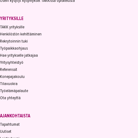
Usein kysytyt kysymykset TAKKissa opiskelusta
YRITYKSILLE
TAKK yrityksille
Henkilöstön kehittäminen
Rekrytoinnin tuki
Työpaikkaohjaus
Hae yritykselle jatkajaa
Yritysyhteistyö
Referenssit
Konepajakoulu
Tilavuokra
Työelämäpalaute
Ota yhteyttä
AJANKOHTAISTA
Tapahtumat
Uutiset