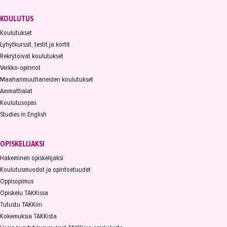
KOULUTUS
Koulutukset
Lyhytkurssit, testit ja kortit
Rekrytoivat koulutukset
Verkko-opinnot
Maahanmuuttaneiden koulutukset
Ammattialat
Koulutusopas
Studies in English
OPISKELIJAKSI
Hakeminen opiskelijaksi
Koulutusmuodot ja opintoetuudet
Oppisopimus
Opiskelu TAKKissa
Tutustu TAKKiin
Kokemuksia TAKKista