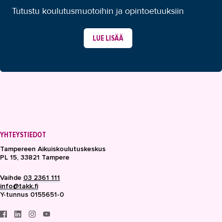
Tutustu koulutusmuotoihin ja opintoetuuksiin
LUE LISÄÄ
YHTEYSTIEDOT
Tampereen Aikuiskoulutuskeskus
PL 15, 33821 Tampere
Vaihde
03 2361 111
info@takk.fi
Y-tunnus 0155651-0