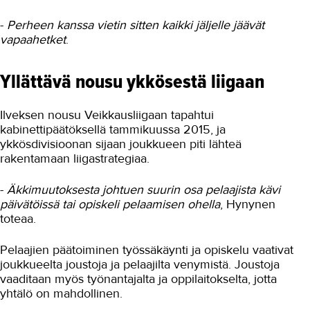
Koulutusopas
-
Perheen kanssa vietin sitten kaikki jäljelle jäävät
vapaahetket
.
Studies in English
Yllättävä nousu ykkösestä liigaan
OPISKELIJAKSI
YRITYKSILLE
Ilveksen nousu Veikkausliigaan tapahtui
kabinettipäätöksellä tammikuussa 2015, ja
TAKK
ykkösdivisioonan sijaan joukkueen piti lähteä
rakentamaan liigastrategiaa.
AJANKOHTAISTA
-
Äkkimuutoksesta johtuen suurin osa pelaajista kävi
OMA TAKK
päivätöissä tai opiskeli pelaamisen ohella
, Hynynen
toteaa.
YHTEYSTIEDOT
Pelaajien päätoiminen työssäkäynti ja opiskelu vaativat
IN ENGLISH
joukkueelta joustoja ja pelaajilta venymistä. Joustoja
vaaditaan myös työnantajalta ja oppilaitokselta, jotta
yhtälö on mahdollinen.