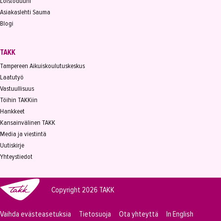
Loistoduuni
Asiakaslehti Sauma
Blogi
TAKK
Tampereen Aikuiskoulutuskeskus
Laatutyö
Vastuullisuus
Töihin TAKKiin
Hankkeet
Kansainvälinen TAKK
Media ja viestintä
Uutiskirje
Yhteystiedot
Copyright 2026
TAKK
Vaihda evästeasetuksia
Tietosuoja
Ota yhteyttä
In English