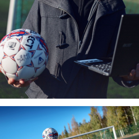
erikoistui maa- ja metsätiloihin
LKV-valmennuksesta avaimet
onnistumiseen
Kiinteistöalalle huhkimaan
Kiinteistöpalvelut
Kone- ja tuotantotekniikka
Kotoutuminen
Kuljetus ja logistiikka
Kumitekniikka
Liiketalous ja kaupan ala
Maarakennus
Matkailu- ja ravitsemisala
Media-ala ja viestintätekniikka