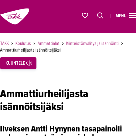
MENU
ETUSIVU
Alkavat koulutukset osiosta
KOULUTUS
TAKK
Koulutus
Ammattialat
Kiinteistönvälitys ja isännöinti
Ammattiurheilijasta isännöitsijäksi
Koulutukset
KUUNTELE
Lyhytkurssit, testit ja kortit
Rekrytoivat koulutukset
Verkko-opinnot
Ammattiurheilijasta
Maahanmuuttaneiden koulutukset
isännöitsijäksi
Ammattialat
Asiakaspalvelu
Ilveksen Antti Hynynen tasapainoili
Asioimis- ja oikeustulkkaus