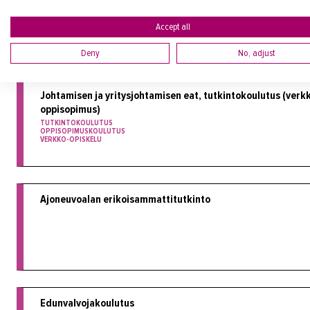
VERKKO-OPISKELU
MUU AMMATILLINEN KOULUTUS
Accept all
Deny
No, adjust
Johtamisen ja yritysjohtamisen eat, tutkintokoulutus (verk
oppisopimus)
TUTKINTOKOULUTUS
OPPISOPIMUSKOULUTUS
VERKKO-OPISKELU
Ajoneuvoalan erikoisammattitutkinto
Edunvalvojakoulutus