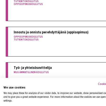
TUTKINTOKOULUTUS
OPPISOPIMUSKOULUTUS
Innostu ja onnistu perehdyttäjänä (oppisopimus)
OPPISOPIMUSKOULUTUS
TUTKINTOKOULUTUS
Työ- ja yhteisösovittelija
MUU AMMATILLINEN KOULUTUS
Cookie
We use cookies
We may place these for analysis of our visitor data, to improve our website, show personalised co
and to give you a great website experience. For more information about the cookies we use open
settings.
Perinnönjakosovittelija (verkkototeutus)