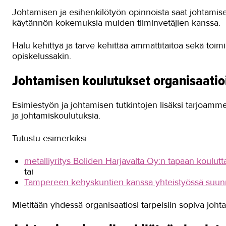
Johtamisen ja esihenkilötyön opinnoista saat johtamis
käytännön kokemuksia muiden tiiminvetäjien kanssa.
Halu kehittyä ja tarve kehittää ammattitaitoa sekä toim
opiskelussakin.
Johtamisen koulutukset organisaatioi
Esimiestyön ja johtamisen tutkintojen lisäksi tarjoamme y
ja johtamiskoulutuksia.
Tutustu esimerkiksi
metalliyritys Boliden Harjavalta Oy:n tapaan koulutt
tai
Tampereen kehyskuntien kanssa yhteistyössä suunn
Mietitään yhdessä organisaatiosi tarpeisiin sopiva joh