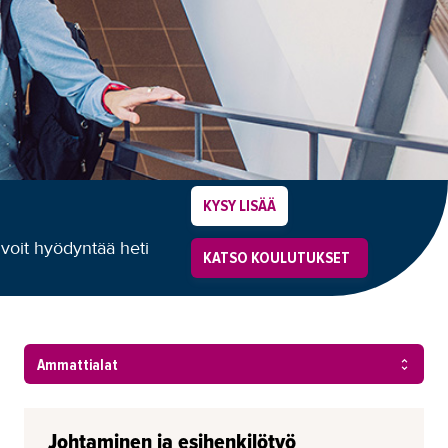
KYSY LISÄÄ
voit hyödyntää heti
KATSO KOULUTUKSET
Johtaminen ja esihenkilötyö