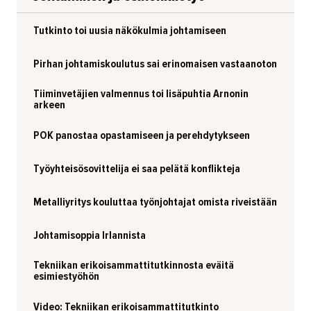
Tutkinto toi uusia näkökulmia johtamiseen
Pirhan johtamiskoulutus sai erinomaisen vastaanoton
Tiiminvetäjien valmennus toi lisäpuhtia Arnonin
arkeen
POK panostaa opastamiseen ja perehdytykseen
Työyhteisösovittelija ei saa pelätä konflikteja
Metalliyritys kouluttaa työnjohtajat omista riveistään
Johtamisoppia Irlannista
Tekniikan erikoisammattitutkinnosta eväitä
esimiestyöhön
Video: Tekniikan erikoisammattitutkinto