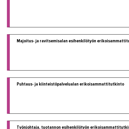
Majoitus- ja ravitsemisalan esihenkilötyön erikoisammattit
Puhtaus- ja kiinteistöpalvelualan erikoisammattitutkinto
Työnjohtaja, tuotannon esihenkilötyön erikoisammattitutki