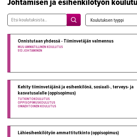
Johtamisen ja esihenkilötyön koulut
Koulutuksen tyyppi
Onnistutaan yhdessä - Tiiminvetäjän valmennus
MUU AMMATILLINEN KOULUTUS
513 JOHTAMINEN
Kehity tiiminvetäjänä ja esihenkilönä, sosiaali-, terveys- ja
kasvatusalalle (oppisopimus)
TUTKINTOKOULUTUS
OPPISOPIMUSKOULUTUS
OMAEHTOINEN KOULUTUS
Lähiesihenkilötyön ammattitutkinto (oppisopimus)