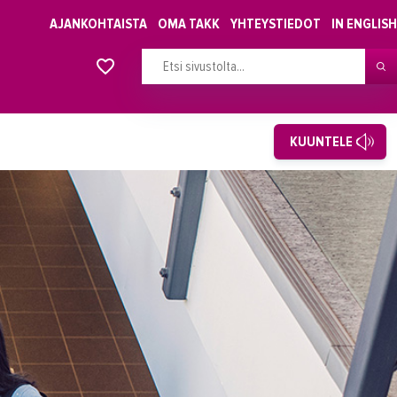
AJANKOHTAISTA
OMA TAKK
YHTEYSTIEDOT
IN ENGLISH
Alkavat koulutukset osiosta
KUUNTELE