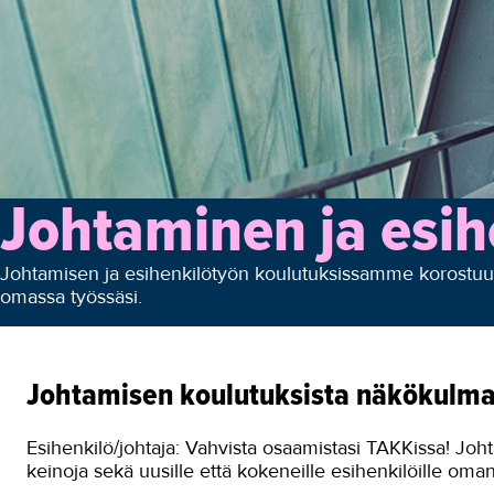
Johtaminen ja esih
Johtamisen ja esihenkilötyön koulutuksissamme korostuu k
omassa työssäsi.
Johtamisen koulutuksista näkökulmaa
Esihenkilö/johtaja: Vahvista osaamistasi TAKKissa! Joh
keinoja sekä uusille että kokeneille esihenkilöille om