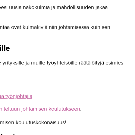
eesi uusia näkökulmia ja mahdollisuuden jakaa
intaa ovat kulmakiviä niin johtamisessa kuin sen
lle
rityksille ja muille työyhteisöille räätälöityjä esimies-
aa työnjohtajia
iteltuun johtamisen koulutukseen
.
tamisen koulutuskokonaisuus!