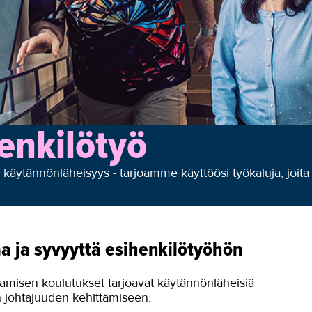
enkilötyö
äytännönläheisyys - tarjoamme käyttöösi työkaluja, joita 
 ja syvyyttä esihenkilötyöhön
tamisen koulutukset tarjoavat käytännönläheisiä
an johtajuuden kehittämiseen.