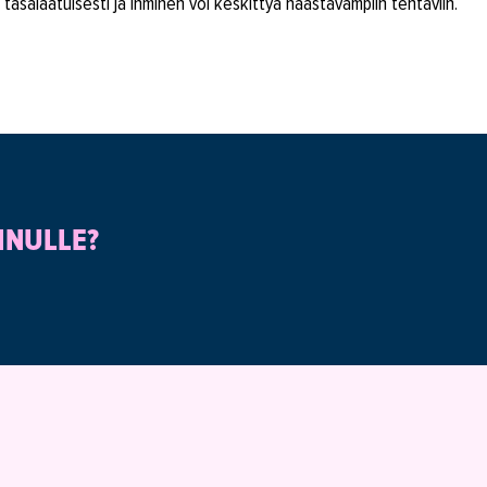
tasalaatuisesti ja ihminen voi keskittyä haastavampiin tehtäviin.
INULLE?