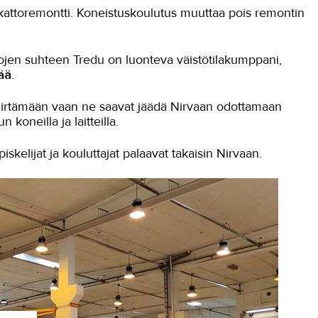
kattoremontti. Koneistuskoulutus muuttaa pois remontin
ilojen suhteen Tredu on luonteva väistötilakumppani,
ää
.
eä siirtämään vaan ne saavat jäädä Nirvaan odottamaan
oneilla ja laitteilla.
skelijat ja kouluttajat palaavat takaisin Nirvaan.