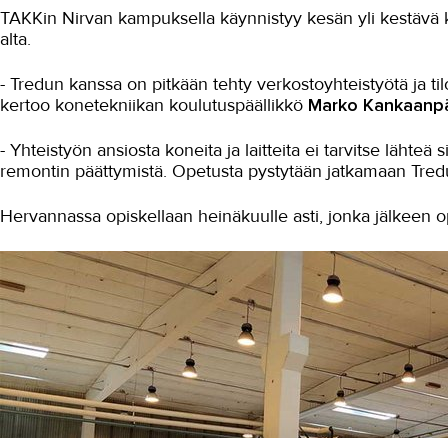
TAKKin Nirvan kampuksella käynnistyy kesän yli kestävä 
alta.
- Tredun kanssa on pitkään tehty verkostoyhteistyötä ja t
kertoo konetekniikan koulutuspäällikkö
Marko Kankaanp
- Yhteistyön ansiosta koneita ja laitteita ei tarvitse läht
remontin päättymistä. Opetusta pystytään jatkamaan Tredun k
Hervannassa opiskellaan heinäkuulle asti, jonka jälkeen opi