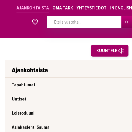
AJANKOHTAISTA
OMA TAKK
YHTEYSTIEDOT
IN ENGLISH
Alkavat koulutukset osiosta
KUUNTELE
Ajankohtaista
Tapahtumat
Uutiset
Loistoduuni
Asiakaslehti Sauma