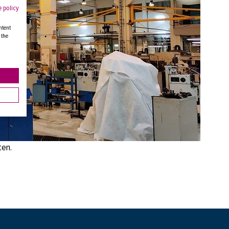
 policy
ntent
 the
ten.