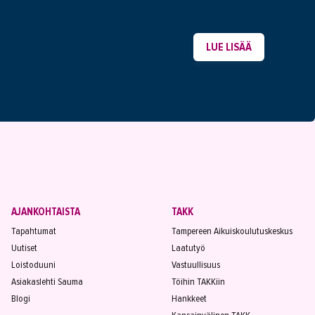
LUE LISÄÄ
AJANKOHTAISTA
TAKK
Tapahtumat
Tampereen Aikuiskoulutuskeskus
Uutiset
Laatutyö
Loistoduuni
Vastuullisuus
Asiakaslehti Sauma
Töihin TAKKiin
Blogi
Hankkeet