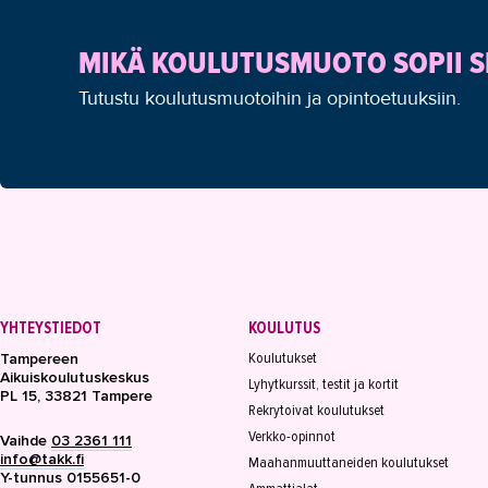
MIKÄ KOULUTUSMUOTO SOPII S
Tutustu koulutusmuotoihin ja opintoetuuksiin.
YHTEYSTIEDOT
KOULUTUS
Koulutukset
Tampereen
Aikuiskoulutuskeskus
Lyhytkurssit, testit ja kortit
PL 15, 33821 Tampere
Rekrytoivat koulutukset
Verkko-opinnot
Vaihde
03 2361 111
info@takk.fi
Maahanmuuttaneiden koulutukset
Y-tunnus 0155651-0