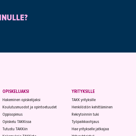
INULLE?
OPISKELIJAKSI
YRITYKSILLE
Hakeminen opiskelijaksi
TAKK yrityksille
Koulutusmuodot ja opintoetuudet
Henkilöstön kehittäminen
Oppisopimus
Rekrytoinnin tuki
Opiskelu TAKKissa
Työpaikkaohjaus
Tutustu TAKKiin
Hae yritykselle jatkajaa