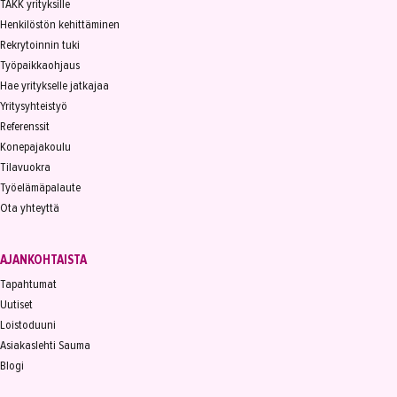
TAKK yrityksille
Henkilöstön kehittäminen
Rekrytoinnin tuki
Työpaikkaohjaus
Hae yritykselle jatkajaa
Yritysyhteistyö
Referenssit
Konepajakoulu
Tilavuokra
Työelämäpalaute
Ota yhteyttä
AJANKOHTAISTA
Tapahtumat
Uutiset
Loistoduuni
Asiakaslehti Sauma
Blogi