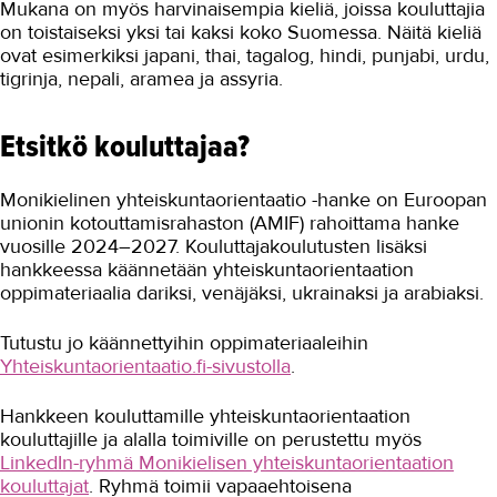
Mukana on myös harvinaisempia kieliä, joissa kouluttajia
on toistaiseksi yksi tai kaksi koko Suomessa. Näitä kieliä
ovat esimerkiksi japani, thai, tagalog, hindi, punjabi, urdu,
tigrinja, nepali, aramea ja assyria.
Etsitkö kouluttajaa?
Monikielinen yhteiskuntaorientaatio -hanke on Euroopan
unionin kotouttamisrahaston (AMIF) rahoittama hanke
vuosille 2024–2027. Kouluttajakoulutusten lisäksi
hankkeessa käännetään yhteiskuntaorientaation
oppimateriaalia dariksi, venäjäksi, ukrainaksi ja arabiaksi.
Tutustu jo käännettyihin oppimateriaaleihin
Yhteiskuntaorientaatio.fi-sivustolla
.
Hankkeen kouluttamille yhteiskuntaorientaation
kouluttajille ja alalla toimiville on perustettu myös
LinkedIn-ryhmä Monikielisen yhteiskuntaorientaation
kouluttajat
. Ryhmä toimii vapaaehtoisena