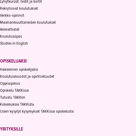
Lyhytkurssit, testit ja kortit
Rekrytoivat koulutukset
Verkko-opinnot
Maahanmuuttaneiden koulutukset
Ammattialat
Koulutusopas
Studies in English
OPISKELIJAKSI
Hakeminen opiskelijaksi
Koulutusmuodot ja opintoetuudet
Oppisopimus
Opiskelu TAKKissa
Tutustu TAKKiin
Kokemuksia TAKKista
Usein kysytyt kysymykset TAKKissa opiskelusta
YRITYKSILLE