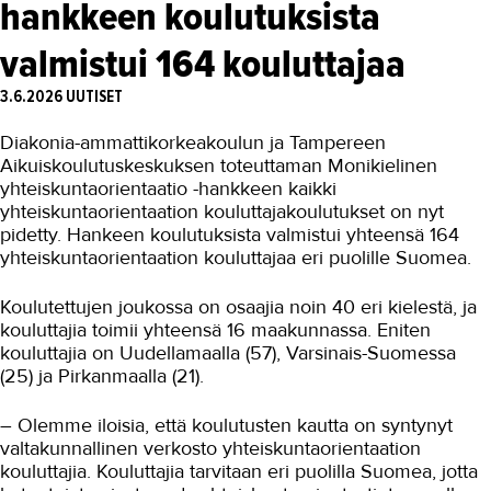
hankkeen koulutuksista
Asiakaslehti Sauma
valmistui 164 kouluttajaa
Blogi
3.6.2026
UUTISET
OMA TAKK
YHTEYSTIEDOT
Diakonia-ammattikorkeakoulun ja Tampereen
Aikuiskoulutuskeskuksen toteuttaman Monikielinen
IN ENGLISH
yhteiskuntaorientaatio -hankkeen kaikki
yhteiskuntaorientaation kouluttajakoulutukset on nyt
pidetty. Hankeen koulutuksista valmistui yhteensä 164
yhteiskuntaorientaation kouluttajaa eri puolille Suomea.
Koulutettujen joukossa on osaajia noin 40 eri kielestä, ja
kouluttajia toimii yhteensä 16 maakunnassa. Eniten
kouluttajia on Uudellamaalla (57), Varsinais-Suomessa
(25) ja Pirkanmaalla (21).
– Olemme iloisia, että koulutusten kautta on syntynyt
valtakunnallinen verkosto yhteiskuntaorientaation
kouluttajia. Kouluttajia tarvitaan eri puolilla Suomea, jotta