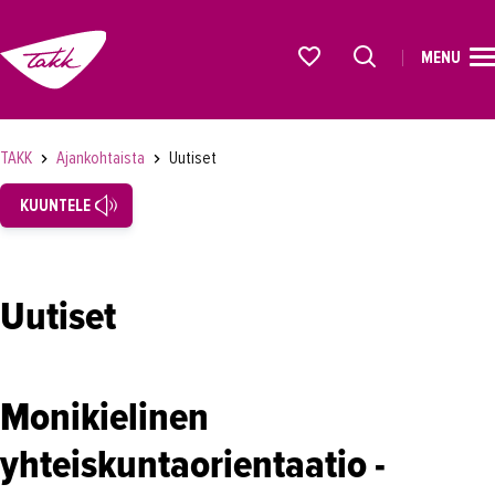
MENU
ETUSIVU
Alkavat koulutukset osiosta
KOULUTUS
TAKK
Ajankohtaista
Uutiset
OPISKELIJAKSI
KUUNTELE
YRITYKSILLE
TAKK
Uutiset
AJANKOHTAISTA
Tapahtumat
Monikielinen
Uutiset
yhteiskuntaorientaatio -
Loistoduuni