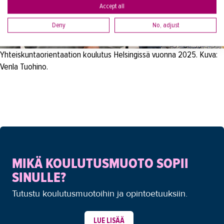
Accept all
Deny
No, adjust
Yhteiskuntaorientaation koulutus Helsingissä vuonna 2025. Kuva:
Venla Tuohino.
MIKÄ KOULUTUSMUOTO SOPII
SINULLE?
Tutustu koulutusmuotoihin ja opintoetuuksiin.
LUE LISÄÄ