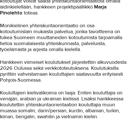
kotoutujat voivat saada yhteiskuntaorientaatiota omalla
äidinkielellään, hankkeen projektipäällikkö
Marja
Pinolehto
toteaa.
Monikielinen yhteiskuntaorientaatio on osa
kotoutumislain mukaista palvelua, jonka tavoitteena on
tukea Suomeen muuttaneiden kotoutumista tarjoamalla
tietoa suomalaisesta yhteiskunnasta, palveluista,
työelämästä ja arjesta omalla kielellä.
Hankkeen viimeiset koulutukset järjestettiin alkuvuodesta
2026 Oulussa sekä verkkototeutuksena. Koulutuksilla
pyrittiin vahvistamaan kouluttajien saatavuutta erityisesti
Pohjois-Suomessa.
Kouluttajien kielivalikoima on laaja. Eniten kouluttajia on
venäjän, arabian ja ukrainan kielissä. Lisäksi hankkeessa
koulutettiin yhteiskuntaorientaation kouluttajia muun
muassa somalin, darin/persian, kurdin, albanian, turkin,
kiinan, bengalin, swahilin ja vietnamin kieliin.