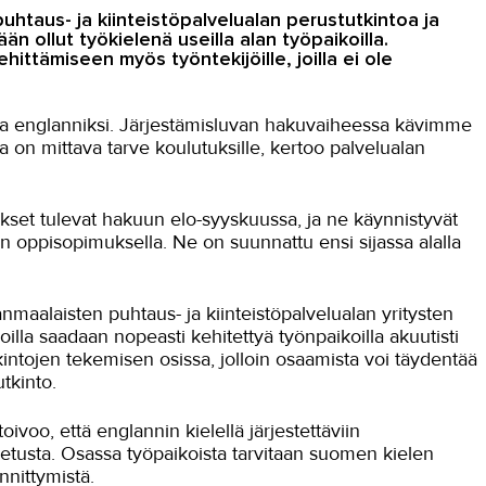
uhtaus- ja kiinteistöpalvelualan perustutkintoa ja
än ollut työkielenä useilla alan työpaikoilla.
ittämiseen myös työntekijöille, joilla ei ole
toja englanniksi. Järjestämisluvan hakuvaiheessa kävimme
a on mittava tarve koulutuksille, kertoo palvelualan
tukset tulevat hakuun elo-syyskuussa, ja ne käynnistyvät
 oppisopimuksella. Ne on suunnattu ensi sijassa alalla
maalaisten puhtaus- ja kiinteistöpalvelualan yritysten
illa saadaan nopeasti kehitettyä työnpaikoilla akuutisti
kintojen tekemisen osissa, jolloin osaamista voi täydentää
tkinto.
ivoo, että englannin kielellä järjestettäviin
etusta. Osassa työpaikoista tarvitaan suomen kielen
nnittymistä.