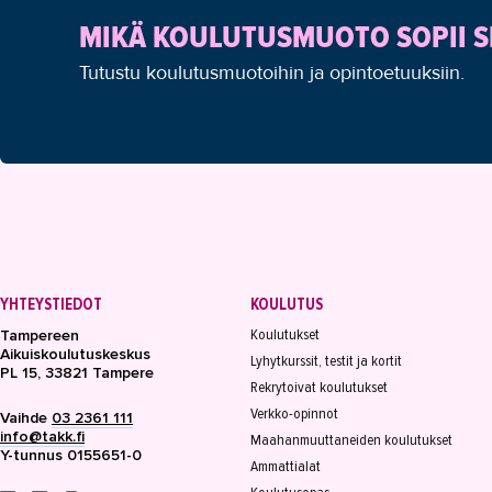
MIKÄ KOULUTUSMUOTO SOPII S
Tutustu koulutusmuotoihin ja opintoetuuksiin.
YHTEYSTIEDOT
KOULUTUS
Koulutukset
Tampereen
Aikuiskoulutuskeskus
Lyhytkurssit, testit ja kortit
PL 15, 33821 Tampere
Rekrytoivat koulutukset
Verkko-opinnot
Vaihde
03 2361 111
info@takk.fi
Maahanmuuttaneiden koulutukset
Y-tunnus 0155651-0
Ammattialat