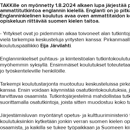
TAKKille on myönnetty 1.8.2024 alkaen lupa järjestää p
ammattitutkintoa englannin kielellä. Englanti on jo pitkä
Englanninkielinen koulutus avaa oven ammattitaidon keh
opiskeluun riittävää suomen kielen taitoa.
- Yritykset ovat jo pidemmän aikaa toivoneet alan tutkin
vielä tarkempia keskusteluja yritysten kanssa: Pirkanmaall
koulutuspäällikkö
Eija Järvilahti
.
Englanninkieliset puhtaus- ja kiinteistöalan tutkintokoulu
myöhemmin syksyllä. Ensimmäiset koulutukset toteutetaan
jo työskenteleville henkilöille.
Tarkempi koulutustarjonta muotoutuu keskusteluissa pirkan
kanssa. Ensin voidaan käynnistää osatutkintokoulutuksia, jo
tarvittavaa osaamista. Tutkintojärjestelmä mahdollistaa tut
suorittamalla osatutkintoja, joista sitten muodostuu koko tu
Järjestämisluvan myöntänyt opetus- ja kulttuuriministeriö to
koulutuksiinkin kytketään jonkin verran suomen kielen op
osaamista, ja kaikilla se tukee työpaikkaan ja Suomeen kii