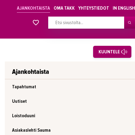
AJANKOHTAISTA
OMA TAKK
YHTEYSTIEDOT
IN ENGLISH
Alkavat koulutukset osiosta
KUUNTELE
Ajankohtaista
Tapahtumat
Uutiset
Loistoduuni
Asiakaslehti Sauma