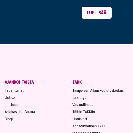
LUE LISÄÄ
AJANKOHTAISTA
TAKK
Tapahtumat
Tampereen Aikuiskoulutuskeskus
Uutiset
Laatutyö
Loistoduuni
Vastuullisuus
Asiakaslehti Sauma
Töihin TAKKiin
Blogi
Hankkeet
Kansainvälinen TAKK