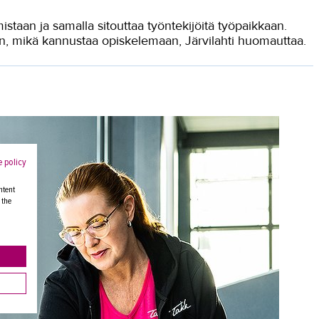
istaan ja samalla sitouttaa työntekijöitä työpaikkaan.
an, mikä kannustaa opiskelemaan, Järvilahti huomauttaa.
 policy
ntent
 the