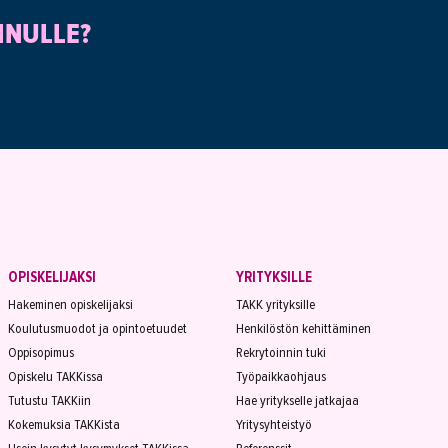
INULLE?
OPISKELIJAKSI
YRITYKSILLE
Hakeminen opiskelijaksi
TAKK yrityksille
Koulutusmuodot ja opintoetuudet
Henkilöstön kehittäminen
Oppisopimus
Rekrytoinnin tuki
Opiskelu TAKKissa
Työpaikkaohjaus
Tutustu TAKKiin
Hae yritykselle jatkajaa
Kokemuksia TAKKista
Yritysyhteistyö