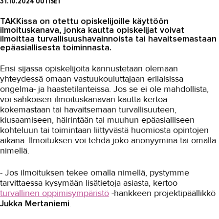
31.10.2024
UUTISET
Asiakaslehti Sauma
TAKKissa on otettu opiskelijoille käyttöön
Blogi
ilmoituskanava, jonka kautta opiskelijat voivat
ilmoittaa turvallisuushavainnoista tai havaitsemastaan
OMA TAKK
epäasiallisesta toiminnasta.
YHTEYSTIEDOT
Ensi sijassa opiskelijoita kannustetaan olemaan
yhteydessä omaan vastuukouluttajaan erilaisissa
IN ENGLISH
ongelma- ja haastetilanteissa. Jos se ei ole mahdollista,
voi sähköisen ilmoituskanavan kautta kertoa
kokemastaan tai havaitsemaan turvallisuuteen,
kiusaamiseen, häirintään tai muuhun epäasialliseen
kohteluun tai toimintaan liittyvästä huomiosta opintojen
aikana. Ilmoituksen voi tehdä joko anonyymina tai omalla
nimellä.
- Jos ilmoituksen tekee omalla nimellä, pystymme
tarvittaessa kysymään lisätietoja asiasta, kertoo
turvallinen oppimisympäristö
-hankkeen projektipäällikkö
Jukka Mertaniemi
.