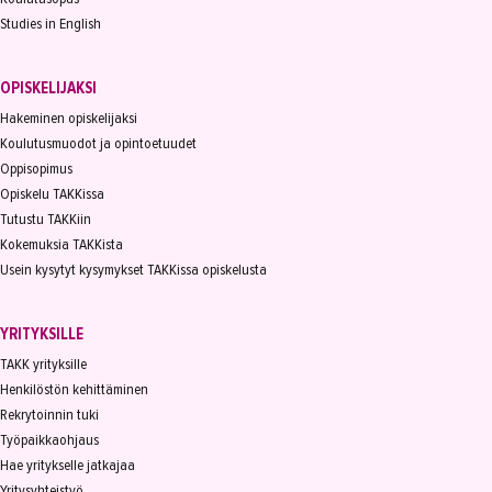
Studies in English
OPISKELIJAKSI
Hakeminen opiskelijaksi
Koulutusmuodot ja opintoetuudet
Oppisopimus
Opiskelu TAKKissa
Tutustu TAKKiin
Kokemuksia TAKKista
Usein kysytyt kysymykset TAKKissa opiskelusta
YRITYKSILLE
TAKK yrityksille
Henkilöstön kehittäminen
Rekrytoinnin tuki
Työpaikkaohjaus
Hae yritykselle jatkajaa
Yritysyhteistyö