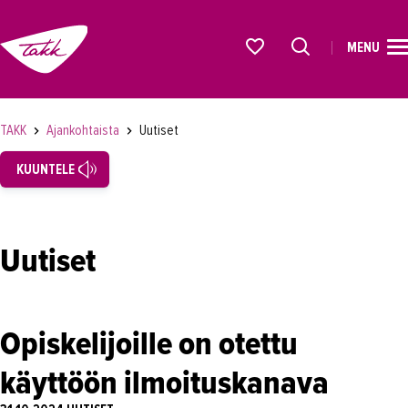
MENU
ETUSIVU
Alkavat koulutukset osiosta
KOULUTUS
TAKK
Ajankohtaista
Uutiset
OPISKELIJAKSI
KUUNTELE
YRITYKSILLE
TAKK
Uutiset
AJANKOHTAISTA
Tapahtumat
Opiskelijoille on otettu
Uutiset
käyttöön ilmoituskanava
Loistoduuni