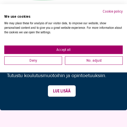
Cookie policy
We use cookies
We may place these for analysis of our visitor data, to improve our website, show
personalised content and to give you a great website experience. For more information about
the cookies we use open the settings.
Accept all
MIKÄ KOULUTUSMUOTO SOPII
Deny
No, adjust
SINULLE?
Tutustu koulutusmuotoihin ja opintoetuuksiin.
LUE LISÄÄ