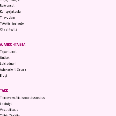
Referenssit
Konepajakoulu
Tilavuokra
Työelämäpalaute
Ota yhteyttä
AJANKOHTAISTA
Tapahtumat
Uutiset
Loistoduuni
Asiakaslehti Sauma
Blogi
TAKK
Tampereen Aikuiskoulutuskeskus
Laatutyö
Vastuullisuus
Töihin TAKKiin