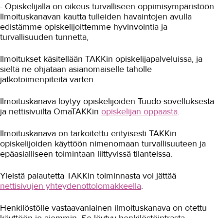
- Opiskelijalla on oikeus turvalliseen oppimisympäristöön.
Ilmoituskanavan kautta tulleiden havaintojen avulla
edistämme opiskelijoittemme hyvinvointia ja
turvallisuuden tunnetta,
Ilmoitukset käsitellään TAKKin opiskelijapalveluissa, ja
sieltä ne ohjataan asianomaiselle taholle
jatkotoimenpiteitä varten.
Ilmoituskanava löytyy opiskelijoiden Tuudo-sovelluksesta
ja nettisivuilta OmaTAKKin
opiskelijan oppaasta
.
Ilmoituskanava on tarkoitettu erityisesti TAKKin
opiskelijoiden käyttöön nimenomaan turvallisuuteen ja
epäasialliseen toimintaan liittyvissä tilanteissa.
Yleistä palautetta TAKKin toiminnasta voi jättää
nettisivujen yhteydenottolomakkeella
.
Henkilöstölle vastaavanlainen ilmoituskanava on otettu