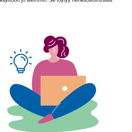
käyttöön jo aiemmin. Se löytyy henkilöstöintrasta.