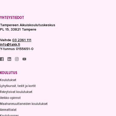
YHTEYSTIEDOT
Tampereen Aikuiskoulutuskeskus
PL 15, 33821 Tampere
Vaihde
03 2361 111
info@takk.fi
Y-tunnus 0155651-0
KOULUTUS
Koulutukset
Lyhytkurssit, testit ja kortit
Rekrytoivat koulutukset
Verkko-opinnot
Maahanmuuttaneiden koulutukset
Ammattialat
Koulutusopas