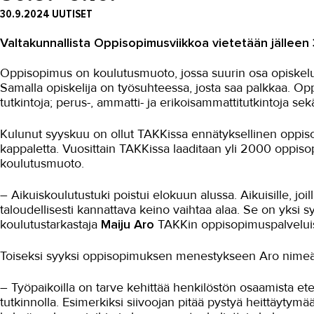
30.9.2024
UUTISET
Valtakunnallista Oppisopimusviikkoa vietetään jälleen 
Oppisopimus on koulutusmuoto, jossa suurin osa opiskelus
Samalla opiskelija on työsuhteessa, josta saa palkkaa. Op
tutkintoja; perus-, ammatti- ja erikoisammattitutkintoja sek
Kulunut syyskuu on ollut TAKKissa ennätyksellinen oppis
kappaletta. Vuosittain TAKKissa laaditaan yli 2000 oppis
koulutusmuoto.
– Aikuiskoulutustuki poistui elokuun alussa. Aikuisille, joi
taloudellisesti kannattava keino vaihtaa alaa. Se on yksi s
koulutustarkastaja
Maiju Aro
TAKKin oppisopimuspalveluis
Toiseksi syyksi oppisopimuksen menestykseen Aro nimeää
– Työpaikoilla on tarve kehittää henkilöstön osaamista et
tutkinnolla. Esimerkiksi siivoojan pitää pystyä heittäyty