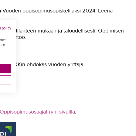
a Vuoden oppisopimusopiskelijaksi 2024. Leena
 policy
elämäntilanteen mukaan ja taloudellisesti. Oppimisen
hän kertoo.
ntent
 the
aan TAKKin ehdokas vuoden yrittäjä-
ppisopimusosaajat ry:n sivuilla
.