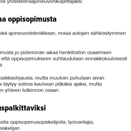
ös yhdistelmäajoneuvonkuljettajaksi.
aa oppisopimusta
 sekä ajoneuvotekniikkaan, missä autojen sähköistyminen
imusta jo pidemmän aikaa henkilöstön osaamisen
ee, että oppisopimukseen suhtaudutaan ennakkoluuloisesti
ta.
öpaikkaohjausta, mutta muutoin puhutaan aivan
s täytyy solmia kauhean pitkäksi ajaksi, mutta
ain yhteen tutkinnon osaan.
spalkittaviksi
ita oppisopimusopiskelijoita, työnantajia,
iskelijan.