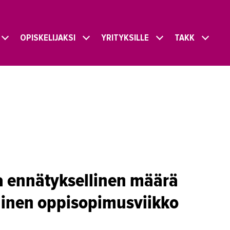
OPISKELIJAKSI
YRITYKSILLE
TAKK
a ennätyksellinen määrä
linen oppisopimusviikko