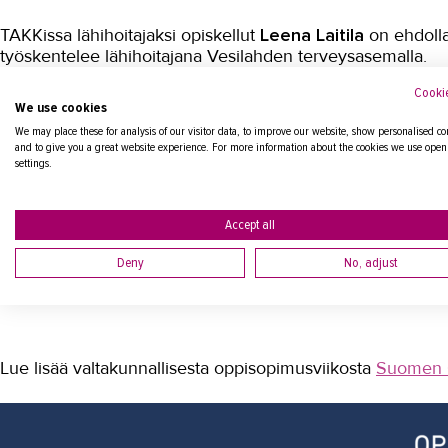
TAKKissa lähihoitajaksi opiskellut
Leena Laitila
on ehdoll
työskentelee lähihoitajana Vesilahden terveysasemalla.
Cookie
– Oppisopimusopiskelu valikoitui kohdalleni senaikaisen 
We use cookies
kannalta oppisopimusopiskelu sopi minulle todella hyvin, 
We may place these for analysis of our visitor data, to improve our website, show personalised co
and to give you a great website experience. For more information about the cookies we use open
Katso Leenan ehdokasvideo YouTubessa
settings.
Markku Perkiö
Rengastien Autotarvike Oy:sta on puolest
Accept all
oppisopimusopiskelijan mentori -sarjassa.
Deny
No, adjust
Katso Markun ehdokasvideo YouTubessa
Lue lisää valtakunnallisesta oppisopimusviikosta
Suomen O