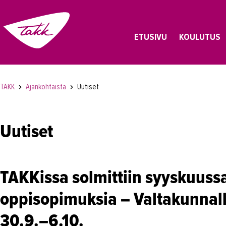
ETUSIVU
KOULUTUS
TAKK
Ajankohtaista
Uutiset
Uutiset
TAKKissa solmittiin syyskuuss
oppisopimuksia – Valtakunnal
30.9.–6.10.