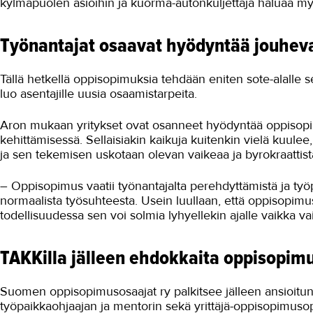
kylmäpuolen asioihin ja kuorma-autonkuljettaja haluaa my
Työnantajat osaavat hyödyntää jouhev
Tällä hetkellä oppisopimuksia tehdään eniten sote-alalle
luo asentajille uusia osaamistarpeita.
Aron mukaan yritykset ovat osanneet hyödyntää oppisop
kehittämisessä. Sellaisiakin kaikuja kuitenkin vielä kuul
ja sen tekemisen uskotaan olevan vaikeaa ja byrokraattis
– Oppisopimus vaatii työnantajalta perehdyttämistä ja ty
normaalista työsuhteesta. Usein luullaan, että oppisopimu
todellisuudessa sen voi solmia lyhyellekin ajalle vaikka v
TAKKilla jälleen ehdokkaita oppisopimu
Suomen oppisopimusosaajat ry palkitsee jälleen ansioitune
työpaikkaohjaajan ja mentorin sekä yrittäjä-oppisopimusop