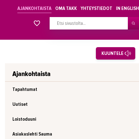
AJANKOHTAISTA
OMA TAKK
YHTEYSTIEDOT
IN ENGLISH
Alkavat koulutukset osiosta
KUUNTELE
Ajankohtaista
Tapahtumat
Uutiset
Loistoduuni
Asiakaslehti Sauma