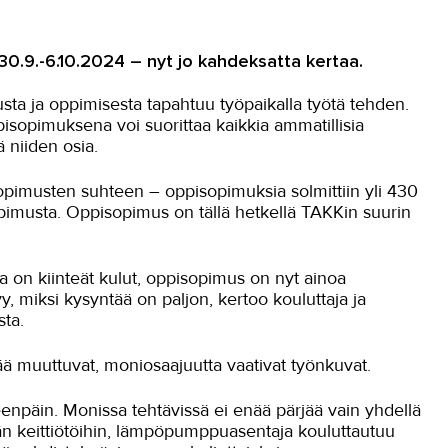
30.9.-6.10.2024 – nyt jo kahdeksatta kertaa.
ta ja oppimisesta tapahtuu työpaikalla työtä tehden.
pisopimuksena voi suorittaa kaikkia ammatillisia
ä niiden osia.
opimusten suhteen – oppisopimuksia solmittiin yli 430
opimusta. Oppisopimus on tällä hetkellä TAKKin suurin
lla on kiinteät kulut, oppisopimus on nyt ainoa
yy, miksi kysyntää on paljon, kertoo kouluttaja ja
ta.
 muuttuvat, moniosaajuutta vaativat työnkuvat.
eenpäin. Monissa tehtävissä ei enää pärjää vain yhdellä
mään keittiötöihin, lämpöpumppuasentaja kouluttautuu