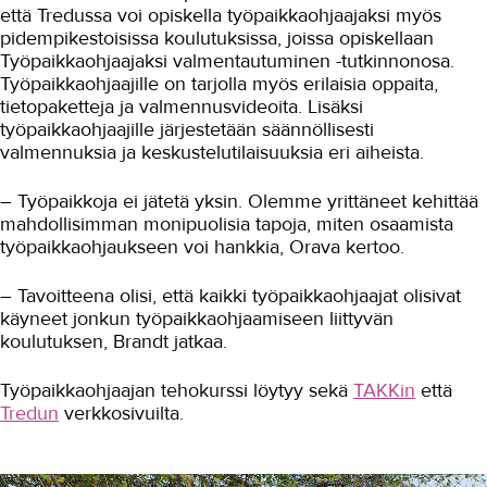
että Tredussa voi opiskella työpaikkaohjaajaksi myös
pidempikestoisissa koulutuksissa, joissa opiskellaan
Työpaikkaohjaajaksi valmentautuminen -tutkinnonosa.
Työpaikkaohjaajille on tarjolla myös erilaisia oppaita,
tietopaketteja ja valmennusvideoita. Lisäksi
työpaikkaohjaajille järjestetään säännöllisesti
valmennuksia ja keskustelutilaisuuksia eri aiheista.
– Työpaikkoja ei jätetä yksin. Olemme yrittäneet kehittää
mahdollisimman monipuolisia tapoja, miten osaamista
työpaikkaohjaukseen voi hankkia, Orava kertoo.
– Tavoitteena olisi, että kaikki työpaikkaohjaajat olisivat
käyneet jonkun työpaikkaohjaamiseen liittyvän
koulutuksen, Brandt jatkaa.
Työpaikkaohjaajan tehokurssi löytyy sekä
TAKKin
että
Tredun
verkkosivuilta.