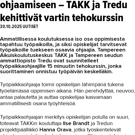
ohjaamiseen – TAKK ja Tredu
Asiakaslehti Sauma
kehittivät vartin tehokurssin
Blogi
30.10.2025
UUTISET
OMA TAKK
Ammatillisessa koulutuksessa iso osa oppimisesta
YHTEYSTIEDOT
tapahtuu työpaikoilla, ja siksi opiskelijat tarvitsevat
työpaikoille tuekseen osaavia ohjaajia. Tampereen
IN ENGLISH
Aikuiskoulutuskeskus TAKK ja Tampereen seudun
ammattiopisto Tredu ovat suunnitelleet
työpaikkaohjaajille 15 minuutin tehokurssin, jonka
suorittaminen onnistuu työpäivän keskelläkin.
Työpaikkaohjaaja toimii opiskelijan lähimpänä tukena
työelämässä oppimisen aikana. Hän perehdyttää, neuvoo,
antaa palautetta ja auttaa opiskelijaa kasvamaan
ammatillisesti osana työyhteisöä.
Työpaikkaohjaajan merkitys opiskelijan polulla on suuri,
toteavat TAKKin kouluttaja
Ilse Brandt
ja Tredun
projektipäällikkö
Hanna Orava
, jotka työskentelevät