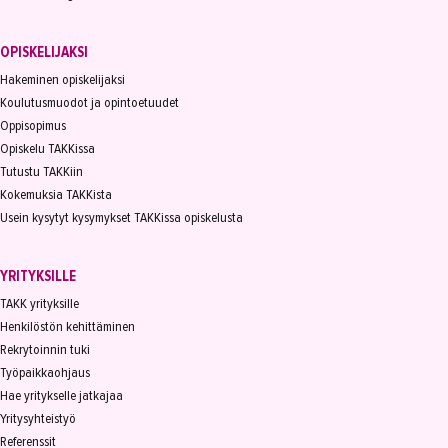
OPISKELIJAKSI
Hakeminen opiskelijaksi
Koulutusmuodot ja opintoetuudet
Oppisopimus
Opiskelu TAKKissa
Tutustu TAKKiin
Kokemuksia TAKKista
Usein kysytyt kysymykset TAKKissa opiskelusta
YRITYKSILLE
TAKK yrityksille
Henkilöstön kehittäminen
Rekrytoinnin tuki
Työpaikkaohjaus
Hae yritykselle jatkajaa
Yritysyhteistyö
Referenssit