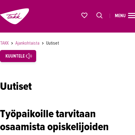
MENU
ETUSIVU
Alkavat koulutukset osiosta
KOULUTUS
TAKK
Ajankohtaista
Uutiset
OPISKELIJAKSI
KUUNTELE
YRITYKSILLE
TAKK
Uutiset
AJANKOHTAISTA
Tapahtumat
Työpaikoille tarvitaan
Uutiset
osaamista opiskelijoiden
Loistoduuni