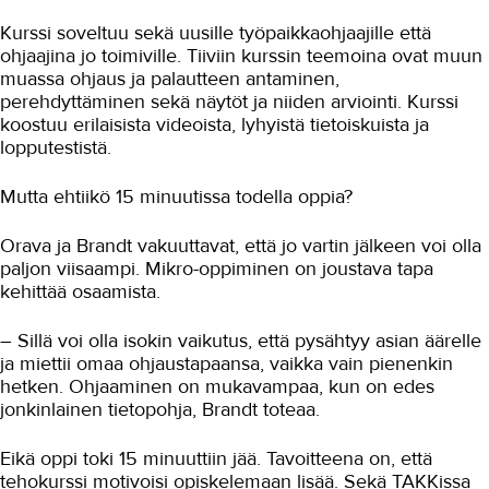
Kurssi soveltuu sekä uusille työpaikkaohjaajille että
ohjaajina jo toimiville. Tiiviin kurssin teemoina ovat muun
muassa ohjaus ja palautteen antaminen,
perehdyttäminen sekä näytöt ja niiden arviointi. Kurssi
koostuu erilaisista videoista, lyhyistä tietoiskuista ja
lopputestistä.
Mutta ehtiikö 15 minuutissa todella oppia?
Orava ja Brandt vakuuttavat, että jo vartin jälkeen voi olla
paljon viisaampi. Mikro-oppiminen on joustava tapa
kehittää osaamista.
– Sillä voi olla isokin vaikutus, että pysähtyy asian äärelle
ja miettii omaa ohjaustapaansa, vaikka vain pienenkin
hetken. Ohjaaminen on mukavampaa, kun on edes
jonkinlainen tietopohja, Brandt toteaa.
Eikä oppi toki 15 minuuttiin jää. Tavoitteena on, että
tehokurssi motivoisi opiskelemaan lisää. Sekä TAKKissa