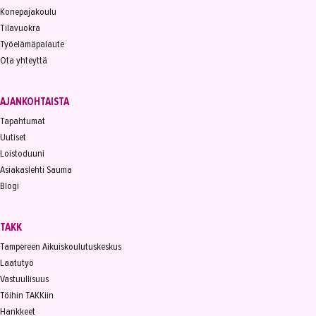
Konepajakoulu
Tilavuokra
Työelämäpalaute
Ota yhteyttä
AJANKOHTAISTA
Tapahtumat
Uutiset
Loistoduuni
Asiakaslehti Sauma
Blogi
TAKK
Tampereen Aikuiskoulutuskeskus
Laatutyö
Vastuullisuus
Töihin TAKKiin
Hankkeet