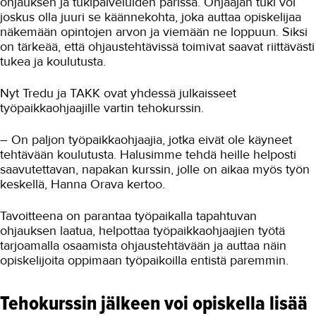
ohjauksen ja tukipalveluiden parissa. Ohjaajan tuki voi
joskus olla juuri se käännekohta, joka auttaa opiskelijaa
näkemään opintojen arvon ja viemään ne loppuun. Siksi
on tärkeää, että ohjaustehtävissä toimivat saavat riittävästi
tukea ja koulutusta.
Nyt Tredu ja TAKK ovat yhdessä julkaisseet
työpaikkaohjaajille vartin tehokurssin.
– On paljon työpaikkaohjaajia, jotka eivät ole käyneet
tehtävään koulutusta. Halusimme tehdä heille helposti
saavutettavan, napakan kurssin, jolle on aikaa myös työn
keskellä, Hanna Orava kertoo.
Tavoitteena on parantaa työpaikalla tapahtuvan
ohjauksen laatua, helpottaa työpaikkaohjaajien työtä
tarjoamalla osaamista ohjaustehtävään ja auttaa näin
opiskelijoita oppimaan työpaikoilla entistä paremmin.
Tehokurssin jälkeen voi opiskella lisää