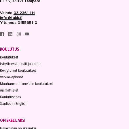
PL 15, 33821 Tampere
Merkonomiksi opiskelu kannattaa
Vaihde
03 2361 111
Ajantasaista taloushallinnon
info@takk.fi
osaamista
Y-tunnus 0155651-0
Merkonomiksi töitä tekemällä
TOPPIS oli huikea menestys
KOULUTUS
TAKK koulutti K-raudan
ammattilaiset
Koulutukset
Lyhytkurssit, testit ja kortit
Merkonomikoulutus työnantajien
Rekrytoivat koulutukset
tarpeisiin
Verkko-opinnot
Myyjä viihtyy työssään
Maahanmuuttaneiden koulutukset
Ammattialat
Apteekkeihin myyntiosaamista
Koulutusopas
Ensimmäiset edunvalvojat
Studies in English
valmistuivat
Maarakennus
OPISKELIJAKSI
Hakeminen opiskelijaksi
Matkailu- ja ravitsemisala