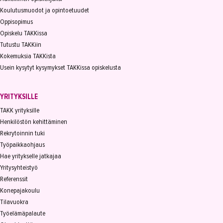
Koulutusmuodot ja opintoetuudet
Media-ala ja viestintätekniikka
Oppisopimus
Opiskelu TAKKissa
Palvelumuotoilu ja tuotekehitys
Tutustu TAKKiin
Puhtaus, kotityö ja välinehuolto
Kokemuksia TAKKista
Usein kysytyt kysymykset TAKKissa opiskelusta
Rakentaminen
Sisustaminen ja pintakäsittely
YRITYKSILLE
TAKK yrityksille
Sosiaali- ja terveysala
Henkilöstön kehittäminen
Sähköala
Rekrytoinnin tuki
Työpaikkaohjaus
Talotekniikka ja kylmäala
Hae yritykselle jatkajaa
Yritysyhteistyö
Urheiluhieronta
Referenssit
Työyhteisö ja työura
Konepajakoulu
Tilavuokra
Valimotekniikka
Työelämäpalaute