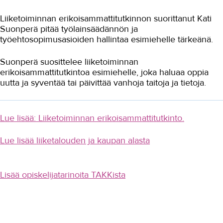
Liiketoiminnan erikoisammattitutkinnon suorittanut Kati
Ammatillisen koulun kautta
ammattikorkeakouluun
Suonperä pitää työlainsäädännön ja
työehtosopimusasioiden hallintaa esimiehelle tärkeänä.
Alanvaihto kuin elokuvissa
Suonperä suosittelee liiketoiminnan
"Kuurous ei ole este opiskelulle"
erikoisammattitutkintoa esimiehelle, joka haluaa oppia
uutta ja syventää tai päivittää vanhoja taitoja ja tietoja.
Uusi suunta löytyi taloushallinnosta
Hyvä työnopastaminen on kaiken A
ja O
Lue lisää: Liiketoiminnan erikoisammattitutkinto.
Vuorovaikutteinen opetus ja LKV-
koe
Lue lisää liiketalouden ja kaupan alasta
Työn ohessa kouluttautuminen avaa
POK:n henkilöstölle uusia ovia
Opiskelu välivuonna kannatti
Lisää opiskelijatarinoita TAKKista
Oppisopimuksella merkonomiksi
Uupumus pisti opinnot uuteen
järjestykseen