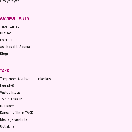
Ota yhteyttä
Ympäristöala
Yrittäjyys
AJANKOHTAISTA
Koulutusopas
Tapahtumat
Uutiset
Studies in English
Loistoduuni
Asiakaslehti Sauma
OPISKELIJAKSI
Blogi
YRITYKSILLE
TAKK
TAKK
Tampereen Aikuiskoulutuskeskus
Laatutyö
AJANKOHTAISTA
Vastuullisuus
Töihin TAKKiin
OMA TAKK
Hankkeet
YHTEYSTIEDOT
Kansainvälinen TAKK
Media ja viestintä
IN ENGLISH
Uutiskirje