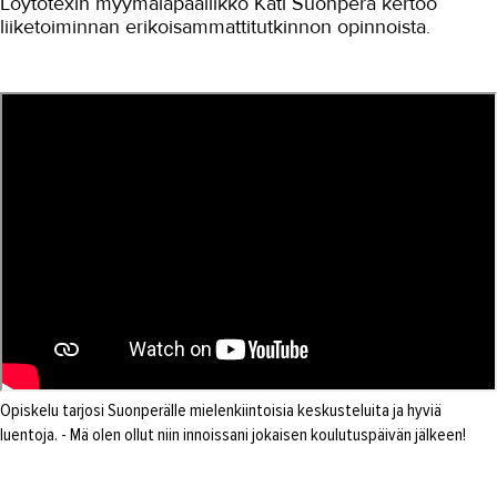
Löytötexin myymäläpäällikkö Kati Suonperä kertoo
liiketoiminnan erikoisammattitutkinnon opinnoista.
Autoala
Hydrauliikka
Johtaminen ja esihenkilötyö
Kasvatus- ja ohjausala
Kauneudenhoito
Kiinteistönvälitys ja isännöinti
Kiinteistöpalvelut
Kone- ja tuotantotekniikka
Kotoutuminen
Opiskelu tarjosi Suonperälle mielenkiintoisia keskusteluita ja hyviä
Kuljetus ja logistiikka
luentoja. - Mä olen ollut niin innoissani jokaisen koulutuspäivän jälkeen!
Kumitekniikka
Liiketalous ja kaupan ala