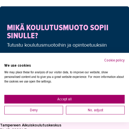
Koulutusten vaikuttavuus on
POK:lle tärkeää
Opiskelua K-Supermarket
MIKÄ KOULUTUSMUOTO SOPII
Westerissä
SINULLE?
Käytännön
digimarkkinointiosaamista
Tutustu koulutusmuotoihin ja opintoetuuksiin
Paras aika löytää työpaikka
Digimyynti on rentoa ja stressitöntä
Cookie policy
LUE LISÄÄ
We use cookies
Kaupan esimies liiketoiminnan
We may place these for analysis of our visitor data, to improve our website, show
erikoisammattitutkinto
personalised content and to give you a great website experience. For more information about
the cookies we use open the settings.
Opiskelu on aina plussaa
Kaisan uskomaton tarina
Accept all
Yt-neuvotteluista uusille urille
Deny
No, adjust
apteekkiin
YHTEYSTIEDOT
Trukkikuskista myyjäksi
Marimekkoon
Tampereen Aikuiskoulutuskeskus