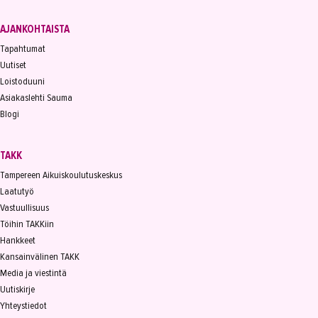
AJANKOHTAISTA
Tapahtumat
Uutiset
Loistoduuni
Asiakaslehti Sauma
Blogi
TAKK
Tampereen Aikuiskoulutuskeskus
Laatutyö
Vastuullisuus
Töihin TAKKiin
Hankkeet
Kansainvälinen TAKK
Media ja viestintä
Uutiskirje
Yhteystiedot