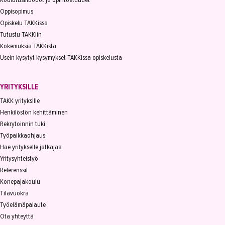
Oppisopimus
Opiskelu TAKKissa
Tutustu TAKKiin
Kokemuksia TAKKista
Usein kysytyt kysymykset TAKKissa opiskelusta
YRITYKSILLE
TAKK yrityksille
Henkilöstön kehittäminen
Rekrytoinnin tuki
Työpaikkaohjaus
Hae yritykselle jatkajaa
Yritysyhteistyö
Referenssit
Konepajakoulu
Tilavuokra
Työelämäpalaute
Ota yhteyttä