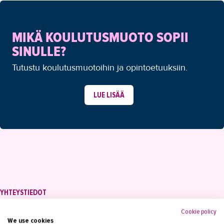
MIKÄ KOULUTUSMUOTO SOPII
SINULLE?
Tutustu koulutusmuotoihin ja opintoetuuksiin.
LUE LISÄÄ
YHTEYSTIEDOT
Tampereen Aikuiskoulutuskeskus
Cookie policy
PL 15, 33821 Tampere
We use cookies