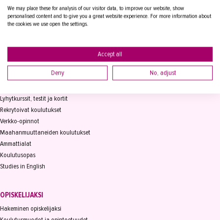
We may place these for analysis of our visitor data, to improve our website, show
Vaihde
03 2361 111
personalised content and to give you a great website experience. For more information about
info@takk.fi
the cookies we use open the settings.
Y-tunnus 0155651-0
Accept all
Deny
No, adjust
KOULUTUS
Koulutukset
Lyhytkurssit, testit ja kortit
Rekrytoivat koulutukset
Verkko-opinnot
Maahanmuuttaneiden koulutukset
Ammattialat
Koulutusopas
Studies in English
OPISKELIJAKSI
Hakeminen opiskelijaksi
Koulutusmuodot ja opintoetuudet