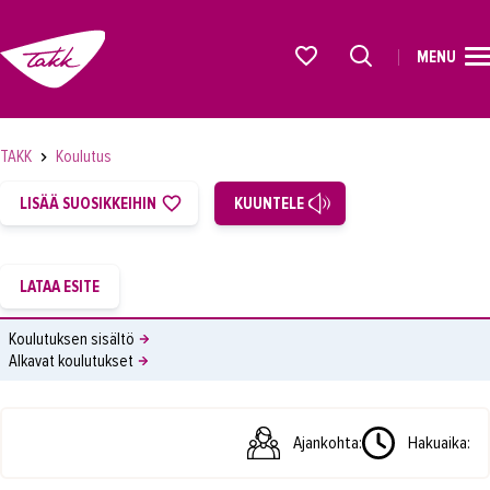
MENU
ETUSIVU
Alkavat koulutukset osiosta
KOULUTUS
TAKK
Koulutus
OPISKELIJAKSI
LISÄÄ SUOSIKKEIHIN
KUUNTELE
YRITYKSILLE
TAKK
AJANKOHTAISTA
Koulutuksen sisältö
Alkavat koulutukset
OMA TAKK
YHTEYSTIEDOT
Ajankohta:
Hakuaika:
IN ENGLISH