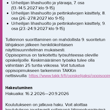
Urheilijan lihashuolto ja yläraaja, 7. osa
(13.-14.5.2027 klo 9-15)
Urheilijan lihashuolto ja peitinkalvojen käsittely, 8.
osa (26.-27.8.2027 klo 9-15)
Urheilijan lihashuolto ja peitinkalvojen käsittely, 9.
osa (23.-24.9.2027 klo 9-15)
Tutkinnon suorittaminen on mahdollista 9. suoritetun
lähijakson jälkeen henkilökohtaisen
näyttösuunnitelman mukaisesti.
Oppisopimus on tarkoitettu työsuhteessa oleville
opiskelijoille. Keskimääräinen työaika tulee olla
vähintään 25 tuntia viikossa. Voit tutustua
oppisopimukseen tarkemmin TAKKin
nettisivuilla:
https://www.takk.fi/fi/opiskelijaksi/oppisopi
Hakeutuminen
Hakuaika: 16.2.2026—20.9.2026
Koulutukseen on jatkuva haku. Voit aloittaa
koulutuksen joustavasti sellaisenä lähiopetuspäivänä,