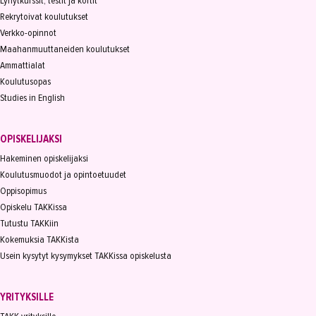
Lyhytkurssit, testit ja kortit
Rekrytoivat koulutukset
Verkko-opinnot
Maahanmuuttaneiden koulutukset
Ammattialat
Koulutusopas
Studies in English
OPISKELIJAKSI
Hakeminen opiskelijaksi
Koulutusmuodot ja opintoetuudet
Oppisopimus
Opiskelu TAKKissa
Tutustu TAKKiin
Kokemuksia TAKKista
Usein kysytyt kysymykset TAKKissa opiskelusta
YRITYKSILLE