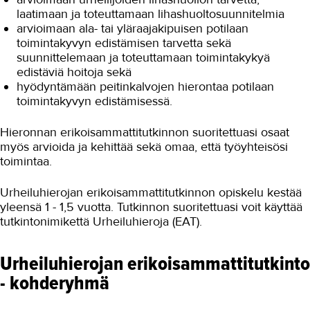
laatimaan ja toteuttamaan lihashuoltosuunnitelmia
arvioimaan ala- tai yläraajakipuisen potilaan
toimintakyvyn edistämisen tarvetta sekä
suunnittelemaan ja toteuttamaan toimintakykyä
edistäviä hoitoja sekä
hyödyntämään peitinkalvojen hierontaa potilaan
toimintakyvyn edistämisessä.
Hieronnan erikoisammattitutkinnon suoritettuasi osaat
myös arvioida ja kehittää sekä omaa, että työyhteisösi
toimintaa.
Urheiluhierojan erikoisammattitutkinnon opiskelu kestää
yleensä 1 - 1,5 vuotta. Tutkinnon suoritettuasi voit käyttää
tutkintonimikettä Urheiluhieroja (EAT).
Urheiluhierojan erikoisammattitutkinto
- kohderyhmä