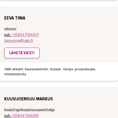
EEVA TIINA
sihteeri
puh.
+358447906401
tiina.eeva@takk.fi
LÄHETÄ VIESTI
TAKK sihteerit, Kauneudenhoito, Sosiaali-, terveys- ja kasvatusala,
Urheiluhieronta
KUUSIJOENSUU MARKUS
kouluttaja/koulutussuunnittelija
puh.
+358447906199