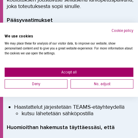
joka toteutuksesta sopii sinulle.
Pääsyvaatimukset
Cookie policy
Erikoisammattitutkinnon suorittaminen
We use cookies
oppisopimuskoulutuksena vaatii työpaikan tai
We may place these for analysis of our visitor data, to improve our website, show
yrittäjyyden, jossa voi harjoitella urheiluhierojan
personalised content and to give you a great website experience. For more information about
ammattitaitovaatimuksien mukaisia työtehtäviä.
the cookies we use open the settings.
Opiskelijan tulee itse hankkia itselleen mentori
opintojen ajaksi.
Accept all
Opiskelijan terveydentilan tulee olla ammatissa
toimimiseen soveltuva.
Deny
No, adjust
Opiskelijavalinnat
Haastattelut järjestetään TEAMS-etäyhteydellä
kutsu lähetetään sähköpostilla
Huomioithan hakemusta täyttäessäsi, että