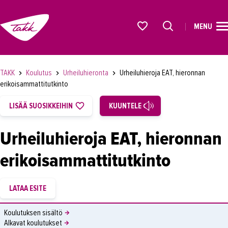
MENU
ETUSIVU
Alkavat koulutukset osiosta
KOULUTUS
TAKK
Koulutus
Urheiluhieronta
Urheiluhieroja EAT, hieronnan
OPISKELIJAKSI
erikoisammattitutkinto
YRITYKSILLE
LISÄÄ SUOSIKKEIHIN
KUUNTELE
TAKK
Urheiluhieroja EAT, hieronnan
AJANKOHTAISTA
erikoisammattitutkinto
OMA TAKK
YHTEYSTIEDOT
IN ENGLISH
Koulutuksen sisältö
Alkavat koulutukset