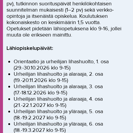
pv), tutkinnon suorituspäivät henkilökohtaisen
suunnitelman mukaisesti (1–2 pv) sekä verkko-
opintoja ja itsenäistä opiskelua. Koulutuksen
kokonaiskesto on keskimäärin 1,5 vuotta.
Opetukset pidetään lähiopetuksena klo 9-16, jollei
muuta ole erikseen mainittu.
Lähiopiskelupäivät:
Orientaatio ja urheilijan lihashuolto, 1. osa
(29.-30.10.2026 klo 9-15)
Urheilijan lihashuolto ja alaraaja, 2. osa
(19.-20.11.2026 klo 9-15)
Urheilijan lihashuolto ja alaraaja, 3. osa
(17.-18.12.2026 klo 9-15)
Urheilijan lihashuolto ja alaraaja, 4. osa
(21.-22.1.2027 klo 9-15)
Urheilijan lihashuolto ja yläraaja, 5. osa
(18.-19.2.2027 klo 9-15)
Urheilijan lihashuolto ja yläraaja, 6. osa
(18.-19.3.2027 klo 9-15)