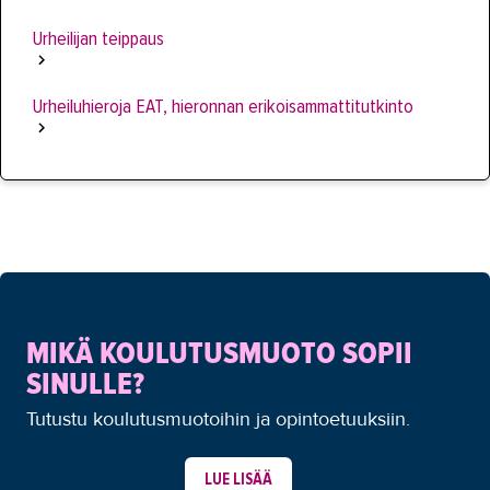
Urheilijan teippaus
Urheiluhieroja EAT, hieronnan erikoisammattitutkinto
MIKÄ KOULUTUSMUOTO SOPII
SINULLE?
Tutustu koulutusmuotoihin ja opintoetuuksiin.
LUE LISÄÄ