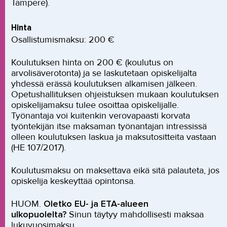
Tampere).
Hinta
Osallistumismaksu: 200 €
Koulutuksen hinta on 200 € (koulutus on
arvolisäverotonta) ja se laskutetaan opiskelijalta
yhdessä erässä koulutuksen alkamisen jälkeen.
Opetushallituksen ohjeistuksen mukaan koulutuksen
opiskelijamaksu tulee osoittaa opiskelijalle.
Työnantaja voi kuitenkin verovapaasti korvata
työntekijän itse maksaman työnantajan intressissä
olleen koulutuksen laskua ja maksutositteita vastaan
(HE 107/2017).
Koulutusmaksu on maksettava eikä sitä palauteta, jos
opiskelija keskeyttää opintonsa.
HUOM.
Oletko EU- ja ETA-alueen
ulkopuolelta?
Sinun täytyy mahdollisesti maksaa
lukuvuosimaksu.