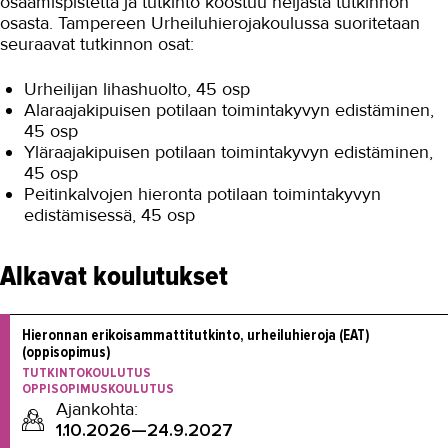
osaamispistettä ja tutkinto koostuu neljästä tutkinnon
osasta. Tampereen Urheiluhierojakoulussa suoritetaan
seuraavat tutkinnon osat:
Urheilijan lihashuolto, 45 osp
Alaraajakipuisen potilaan toimintakyvyn edistäminen,
45 osp
Yläraajakipuisen potilaan toimintakyvyn edistäminen,
45 osp
Peitinkalvojen hieronta potilaan toimintakyvyn
edistämisessä, 45 osp
Alkavat koulutukset
Hieronnan erikoisammattitutkinto, urheiluhieroja (EAT) 
(oppisopimus)
TUTKINTOKOULUTUS
OPPISOPIMUSKOULUTUS
Ajankohta:
1.10.2026—24.9.2027