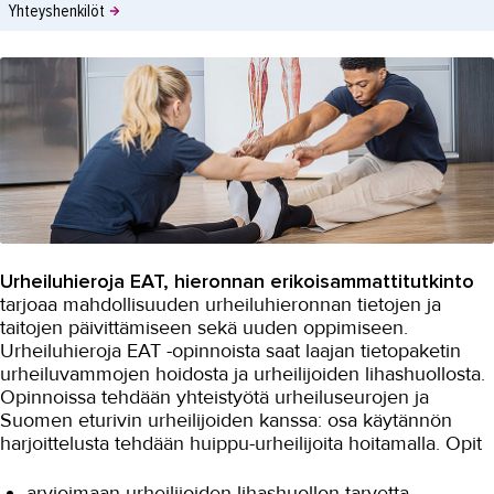
Yhteyshenkilöt
Urheiluhieroja EAT, hieronnan erikoisammattitutkinto
tarjoaa mahdollisuuden urheiluhieronnan tietojen ja
taitojen päivittämiseen sekä uuden oppimiseen.
Urheiluhieroja EAT -opinnoista saat laajan tietopaketin
urheiluvammojen hoidosta ja urheilijoiden lihashuollosta.
Opinnoissa tehdään yhteistyötä urheiluseurojen ja
Suomen eturivin urheilijoiden kanssa: osa käytännön
harjoittelusta tehdään huippu-urheilijoita hoitamalla. Opit
arvioimaan urheilijoiden lihashuollon tarvetta,