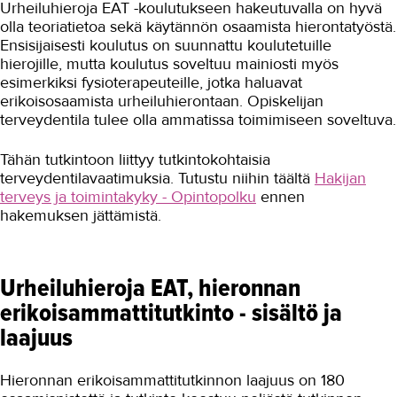
Urheiluhieroja EAT -koulutukseen hakeutuvalla on hyvä
olla teoriatietoa sekä käytännön osaamista hierontatyöstä.
Ensisijaisesti koulutus on suunnattu koulutetuille
hierojille, mutta koulutus soveltuu mainiosti myös
esimerkiksi fysioterapeuteille, jotka haluavat
erikoisosaamista urheiluhierontaan. Opiskelijan
terveydentila tulee olla ammatissa toimimiseen soveltuva.
Tähän tutkintoon liittyy tutkintokohtaisia
terveydentilavaatimuksia. Tutustu niihin täältä
Hakijan
terveys ja toimintakyky - Opintopolku
ennen
hakemuksen jättämistä.
Urheiluhieroja EAT, hieronnan
erikoisammattitutkinto - sisältö ja
laajuus
Hieronnan erikoisammattitutkinnon laajuus on 180