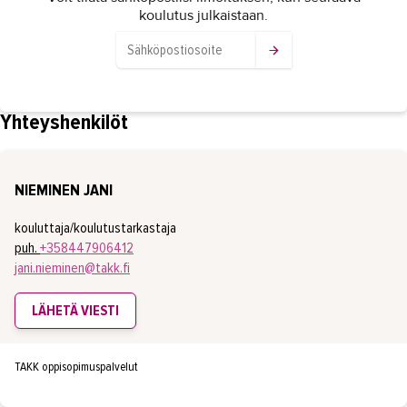
koulutus julkaistaan.
Yhteyshenkilöt
NIEMINEN JANI
kouluttaja/koulutustarkastaja
puh.
+358447906412
jani.nieminen@takk.fi
LÄHETÄ VIESTI
TAKK oppisopimuspalvelut