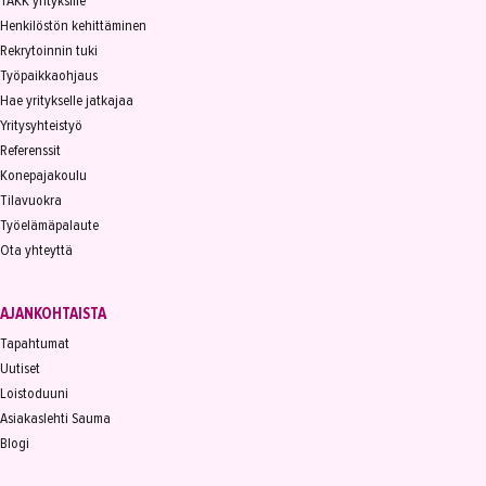
TAKK yrityksille
Henkilöstön kehittäminen
Rekrytoinnin tuki
Työpaikkaohjaus
Hae yritykselle jatkajaa
Yritysyhteistyö
Referenssit
Konepajakoulu
Tilavuokra
Työelämäpalaute
Ota yhteyttä
AJANKOHTAISTA
Tapahtumat
Uutiset
Loistoduuni
Asiakaslehti Sauma
Blogi