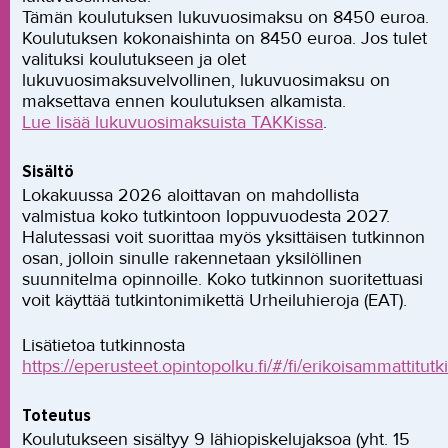
Tämän koulutuksen lukuvuosimaksu on 8450 euroa.
Koulutuksen kokonaishinta on 8450 euroa. Jos tulet
valituksi koulutukseen ja olet
lukuvuosimaksuvelvollinen, lukuvuosimaksu on
maksettava ennen koulutuksen alkamista.
Lue lisää lukuvuosimaksuista TAKKissa
.
Sisältö
Lokakuussa 2026 aloittavan on mahdollista
valmistua koko tutkintoon loppuvuodesta 2027.
Halutessasi voit suorittaa myös yksittäisen tutkinnon
osan, jolloin sinulle rakennetaan yksilöllinen
suunnitelma opinnoille. Koko tutkinnon suoritettuasi
voit käyttää tutkintonimikettä Urheiluhieroja (EAT).
Lisätietoa tutkinnosta
https://eperusteet.opintopolku.fi/#/fi/erikoisammattitu
Toteutus
Koulutukseen sisältyy 9 lähiopiskelujaksoa (yht. 15