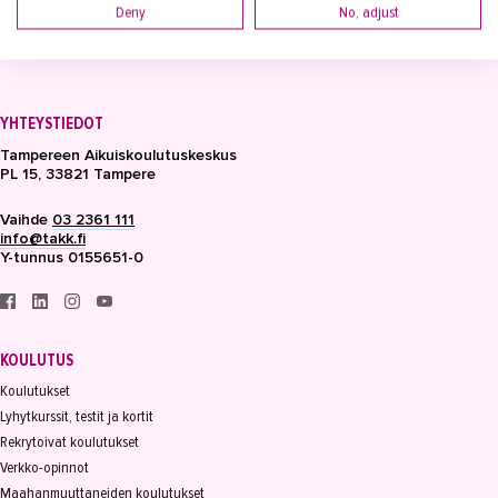
Deny
No, adjust
YHTEYSTIEDOT
Tampereen Aikuiskoulutuskeskus
PL 15, 33821 Tampere
Vaihde
03 2361 111
info@takk.fi
Y-tunnus 0155651-0
KOULUTUS
Koulutukset
Lyhytkurssit, testit ja kortit
Rekrytoivat koulutukset
Verkko-opinnot
Maahanmuuttaneiden koulutukset