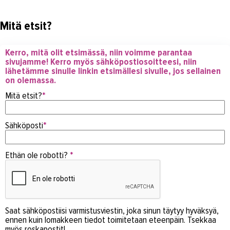
Mitä etsit?
Kerro, mitä olit etsimässä, niin voimme parantaa
sivujamme! Kerro myös sähköpostiosoitteesi, niin
lähetämme sinulle linkin etsimällesi sivulle, jos sellainen
on olemassa.
Mitä etsit?
*
Sähköposti
*
Ethän ole robotti?
*
Saat sähköpostiisi varmistusviestin, joka sinun täytyy hyväksyä,
ennen kuin lomakkeen tiedot toimitetaan eteenpäin. Tsekkaa
myös roskapostit!