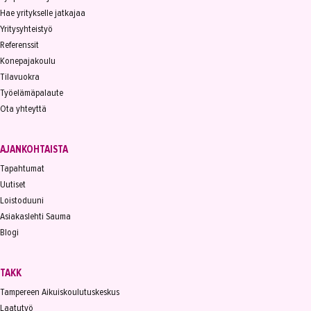
Hae yritykselle jatkajaa
Yritysyhteistyö
Referenssit
Konepajakoulu
Tilavuokra
Työelämäpalaute
Ota yhteyttä
AJANKOHTAISTA
Tapahtumat
Uutiset
Loistoduuni
Asiakaslehti Sauma
Blogi
TAKK
Tampereen Aikuiskoulutuskeskus
Laatutyö