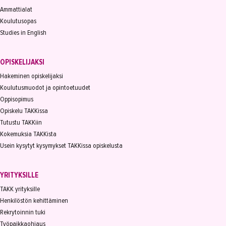
Ammattialat
Koulutusopas
Studies in English
OPISKELIJAKSI
Hakeminen opiskelijaksi
Koulutusmuodot ja opintoetuudet
Oppisopimus
Opiskelu TAKKissa
Tutustu TAKKiin
Kokemuksia TAKKista
Usein kysytyt kysymykset TAKKissa opiskelusta
YRITYKSILLE
TAKK yrityksille
Henkilöstön kehittäminen
Rekrytoinnin tuki
Työpaikkaohjaus