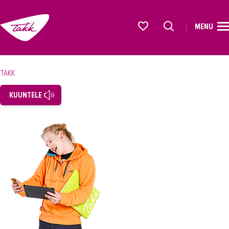
MENU
ETUSIVU
Alkavat koulutukset osiosta
KOULUTUS
TAKK
OPISKELIJAKSI
KUUNTELE
YRITYKSILLE
TAKK
AJANKOHTAISTA
OMA TAKK
YHTEYSTIEDOT
IN ENGLISH