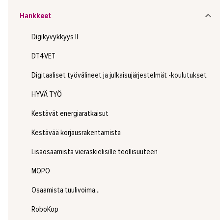
Hankkeet
Digikyvykkyys II
DT4VET
Digitaaliset työvälineet ja julkaisujärjestelmät -koulutukset
HYVÄ TYÖ
Kestävät energiaratkaisut
Kestävää korjausrakentamista
Lisäosaamista vieraskielisille teollisuuteen
MOPO
Osaamista tuulivoima...
RoboKop