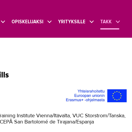
OPISKELIJAKSI
YRITYKSILLE
TAKK
lls
raining Institute Vienna/Itävalta, VUC Storstrom/Tanska,
, CEPÅ San Bartolomé de Tirajana/Espanja