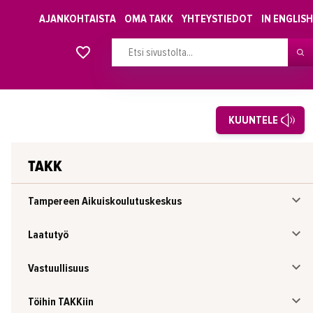
AJANKOHTAISTA
OMA TAKK
YHTEYSTIEDOT
IN ENGLISH
Alkavat koulutukset osiosta
KUUNTELE
TAKK
Tampereen Aikuiskoulutuskeskus
Laatutyö
Vastuullisuus
Töihin TAKKiin