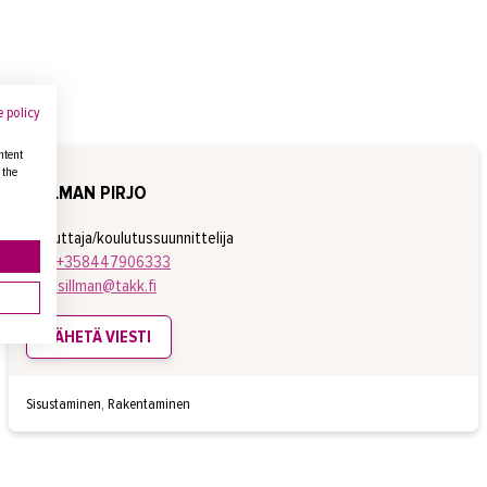
 policy
ntent
 the
SILLMAN PIRJO
kouluttaja/koulutussuunnittelija
puh.
+358447906333
pirjo.sillman@takk.fi
LÄHETÄ VIESTI
Sisustaminen, Rakentaminen