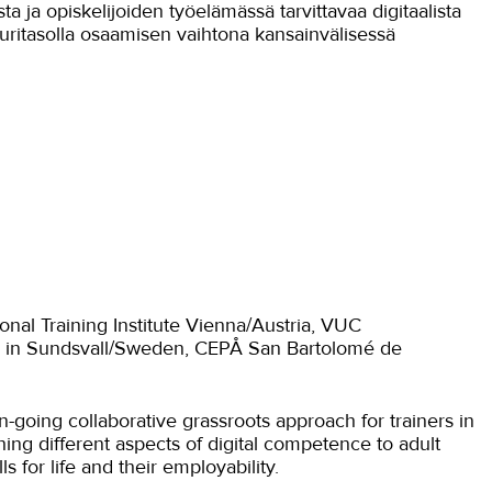
a ja opiskelijoiden työelämässä tarvittavaa digitaalista
ritasolla osaamisen vaihtona kansainvälisessä
onal Training Institute Vienna/Austria, VUC
 in Sundsvall/Sweden, CEPÅ San Bartolomé de
on-going collaborative grassroots approach for trainers in
ing different aspects of digital competence to adult
 for life and their employability.