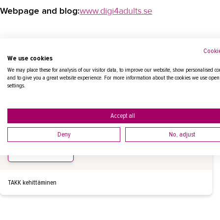
Webpage and blog:
www.digi4adults.se
Lisätiedot / Contacts
Cookie
We use cookies
We may place these for analysis of our visitor data, to improve our website, show personalised co
and to give you a great website experience. For more information about the cookies we use open
NEUVONEN SATU
settings.
Kehitysjohtaja
Accept all
puh.
+358447906331
satu.neuvonen@takk.fi
Deny
No, adjust
LÄHETÄ VIESTI
TAKK kehittäminen