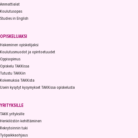
Ammattialat
Koulutusopas
Studies in English
OPISKELIJAKSI
Hakeminen opiskelijaksi
Koulutusmuodot ja opintoetuudet
Oppisopimus
Opiskelu TAKKissa
Tutustu TAKKiin
Kokemuksia TAKKista
Usein kysytyt kysymykset TAKKissa opiskelusta
YRITYKSILLE
TAKK yrityksille
Henkilöstön kehittäminen
Rekrytoinnin tuki
Työpaikkaohjaus