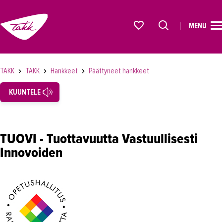
MENU
ETUSIVU
Alkavat koulutukset osiosta
KOULUTUS
TAKK
TAKK
Hankkeet
Päättyneet hankkeet
OPISKELIJAKSI
KUUNTELE
YRITYKSILLE
TAKK
TUOVI - Tuottavuutta Vastuullisesti
Tampereen Aikuiskoulutuskeskus
Innovoiden
Laatutyö
Vastuullisuus
Töihin TAKKiin
Hankkeet