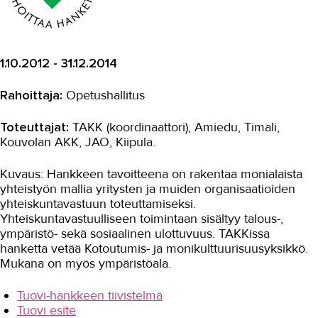
Digikyvykkyys II
DT4VET
1.10.2012 - 31.12.2014
Digitaaliset työvälineet ja
julkaisujärjestelmät -koulutukset
Rahoittaja:
Opetushallitus
HYVÄ TYÖ
Toteuttajat:
TAKK (koordinaattori), Amiedu, Timali,
Kestävät energiaratkaisut
Kouvolan AKK, JAO, Kiipula.
Kestävää korjausrakentamista
Kuvaus: Hankkeen tavoitteena on rakentaa monialaista
Lisäosaamista vieraskielisille
yhteistyön mallia yritysten ja muiden organisaatioiden
teollisuuteen
yhteiskuntavastuun toteuttamiseksi.
Yhteiskuntavastuulliseen toimintaan sisältyy talous-,
MOPO
ympäristö- sekä sosiaalinen ulottuvuus. TAKKissa
hanketta vetää Kotoutumis- ja monikulttuurisuusyksikkö.
Osaamista tuulivoima...
Mukana on myös ympäristöala.
RoboKop
Tuovi-hankkeen tiivistelmä
Strapetsi 2
Tuovi esite