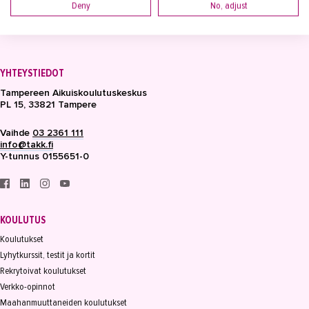
Deny
No, adjust
YHTEYSTIEDOT
Tampereen Aikuiskoulutuskeskus
PL 15, 33821 Tampere
Vaihde
03 2361 111
info@takk.fi
Y-tunnus 0155651-0
KOULUTUS
Koulutukset
Lyhytkurssit, testit ja kortit
Rekrytoivat koulutukset
Verkko-opinnot
Maahanmuuttaneiden koulutukset