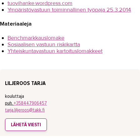
tuovihanke.wordpress.com
Tuottavuutta teollisuuteen
Ympäristövastuun toiminnallinen työpaja 25.3.2014
Turvallinen oppimisympäristö
Materiaaleja
Työnantajayhteistyön kehittäminen
digitali...
Benchmarkkauslomake
Sosiaalisen vastuun riskikartta
VIERKO 2
Yhteiskuntavastuun kartoituslomakkeet
Yhteiskuntaorientaation...
Ympäristötietoisuutta kuljetus- ja
logistiikka-alalle
LILJEROOS TARJA
Päättyneet hankkeet
kouluttaja
Kansainvälinen TAKK
puh.
+358447906457
Media ja viestintä
tarja.liljeroos@takk.fi
Uutiskirje
LÄHETÄ VIESTI
Yhteystiedot