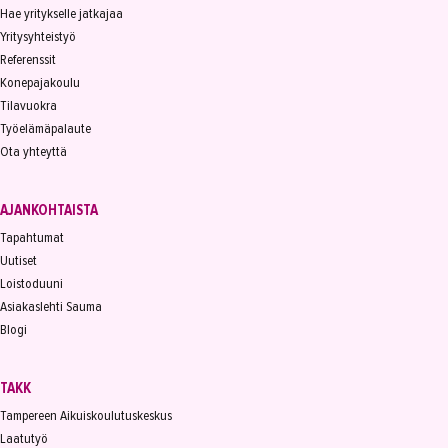
Hae yritykselle jatkajaa
Yritysyhteistyö
Referenssit
Konepajakoulu
Tilavuokra
Työelämäpalaute
Ota yhteyttä
AJANKOHTAISTA
Tapahtumat
Uutiset
Loistoduuni
Asiakaslehti Sauma
Blogi
TAKK
Tampereen Aikuiskoulutuskeskus
Laatutyö