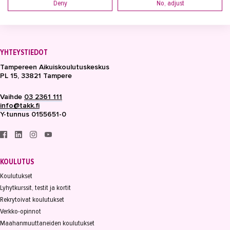
Deny
No, adjust
YHTEYSTIEDOT
Tampereen Aikuiskoulutuskeskus
PL 15, 33821 Tampere
Vaihde
03 2361 111
info@takk.fi
Y-tunnus 0155651-0
KOULUTUS
Koulutukset
Lyhytkurssit, testit ja kortit
Rekrytoivat koulutukset
Verkko-opinnot
Maahanmuuttaneiden koulutukset