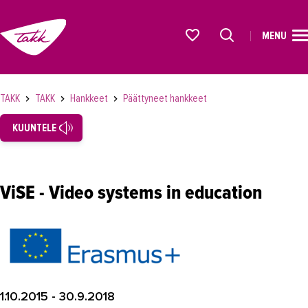
MENU
ETUSIVU
Alkavat koulutukset osiosta
KOULUTUS
TAKK
TAKK
Hankkeet
Päättyneet hankkeet
OPISKELIJAKSI
KUUNTELE
YRITYKSILLE
TAKK
ViSE - Video systems in education
Tampereen Aikuiskoulutuskeskus
Laatutyö
Vastuullisuus
Töihin TAKKiin
1.10.2015 - 30.9.2018
Hankkeet