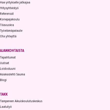
Hae yritykselle jatkajaa
Yritysyhteistyö
Referenssit
Konepajakoulu
Tilavuokra
Työelämäpalaute
Ota yhteyttä
AJANKOHTAISTA
Tapahtumat
Uutiset
Loistoduuni
Asiakaslehti Sauma
Blogi
TAKK
Tampereen Aikuiskoulutuskeskus
Laatutyö