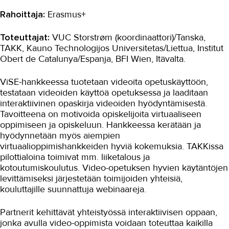
Rahoittaja:
Erasmus+
Digikyvykkyys II
DT4VET
Toteuttajat:
VUC Storstrøm (koordinaattori)/Tanska,
TAKK, Kauno Technologijos Universitetas/Liettua, Institut
Digitaaliset työvälineet ja
Obert de Catalunya/Espanja, BFI Wien, Itävalta.
julkaisujärjestelmät -koulutukset
HYVÄ TYÖ
ViSE-hankkeessa tuotetaan videoita opetuskäyttöön,
testataan videoiden käyttöä opetuksessa ja laaditaan
Kestävät energiaratkaisut
interaktiivinen opaskirja videoiden hyödyntämisestä.
Tavoitteena on motivoida opiskelijoita virtuaaliseen
Kestävää korjausrakentamista
oppimiseen ja opiskeluun. Hankkeessa kerätään ja
hyödynnetään myös aiempien
Lisäosaamista vieraskielisille
teollisuuteen
virtuaalioppimishankkeiden hyviä kokemuksia. TAKKissa
pilottialoina toimivat mm. liiketalous ja
MOPO
kotoutumiskoulutus. Video-opetuksen hyvien käytäntöjen
levittämiseksi järjestetään toimijoiden yhteisiä,
Osaamista tuulivoima...
kouluttajille suunnattuja webinaareja.
RoboKop
Partnerit kehittävät yhteistyössä interaktiivisen oppaan,
Strapetsi 2
jonka avulla video-oppimista voidaan toteuttaa kaikilla