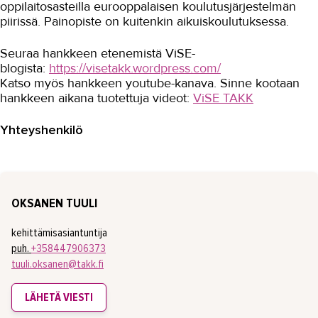
oppilaitosasteilla eurooppalaisen koulutusjärjestelmän
Tuottavuutta teollisuuteen
piirissä. Painopiste on kuitenkin aikuiskoulutuksessa.
Turvallinen oppimisympäristö
Seuraa hankkeen etenemistä ViSE-
Työnantajayhteistyön kehittäminen
blogista:
https://visetakk.wordpress.com/
digitali...
Katso myös hankkeen youtube-kanava. Sinne kootaan
hankkeen aikana tuotettuja videot:
ViSE TAKK
VIERKO 2
Yhteyshenkilö
Yhteiskuntaorientaation...
Ympäristötietoisuutta kuljetus- ja
logistiikka-alalle
Päättyneet hankkeet
OKSANEN TUULI
Kansainvälinen TAKK
kehittämisasiantuntija
Media ja viestintä
puh.
+358447906373
tuuli.oksanen@takk.fi
Uutiskirje
LÄHETÄ VIESTI
Yhteystiedot