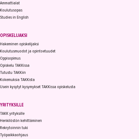
Ammattialat
Koulutusopas
Studies in English
OPISKELIJAKSI
Hakeminen opiskelijaksi
Koulutusmuodot ja opintoetuudet
Oppisopimus
Opiskelu TAKKissa
Tutustu TAKKiin
Kokemuksia TAKKista
Usein kysytyt kysymykset TAKKissa opiskelusta
YRITYKSILLE
TAKK yrityksille
Henkilöstön kehittäminen
Rekrytoinnin tuki
Työpaikkaohjaus