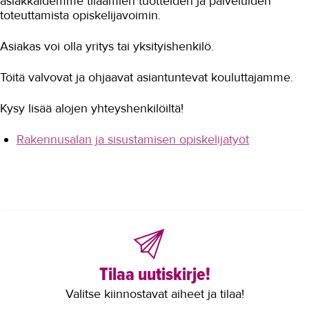
asiakkaidemme tilaamien tuotteiden ja palveluiden
toteuttamista opiskelijavoimin.
Referenssit
Konepajakoulu
Asiakas voi olla yritys tai yksityishenkilö.
Tilavuokra
Töitä valvovat ja ohjaavat asiantuntevat kouluttajamme.
Työelämäpalaute
Kysy lisää alojen yhteyshenkilöiltä!
Ota yhteyttä
Rakennusalan ja sisustamisen opiskelijatyöt
TAKK
AJANKOHTAISTA
OMA TAKK
YHTEYSTIEDOT
Tilaa uutiskirje!
IN ENGLISH
Valitse kiinnostavat aiheet ja tilaa!