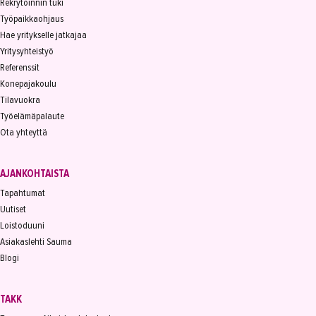
Rekrytoinnin tuki
Työpaikkaohjaus
Hae yritykselle jatkajaa
Yritysyhteistyö
Referenssit
Konepajakoulu
Tilavuokra
Työelämäpalaute
Ota yhteyttä
AJANKOHTAISTA
Tapahtumat
Uutiset
Loistoduuni
Asiakaslehti Sauma
Blogi
TAKK