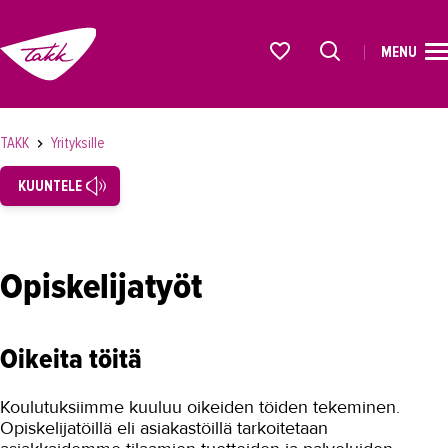
MENU
ETUSIVU
Alkavat koulutukset osiosta
KOULUTUS
TAKK
Yrityksille
OPISKELIJAKSI
KUUNTELE
YRITYKSILLE
TAKK yrityksille
Opiskelijatyöt
Henkilöstön kehittäminen
Rekrytoinnin tuki
Oikeita töitä
Työpaikkaohjaus
Hae yritykselle jatkajaa
Koulutuksiimme kuuluu oikeiden töiden tekeminen.
Opiskelijatöillä eli asiakastöillä tarkoitetaan
Yritysyhteistyö