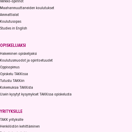
Verkko-opinnot
Maahanmuuttaneiden koulutukset
Ammattialat
Koulutusopas
Studies in English
OPISKELIJAKSI
Hakeminen opiskelijaksi
Koulutusmuodot ja opintoetuudet
Oppisopimus
Opiskelu TAKKissa
Tutustu TAKKiin
Kokemuksia TAKKista
Usein kysytyt kysymykset TAKKissa opiskelusta
YRITYKSILLE
TAKK yrityksille
Henkilöstön kehittäminen