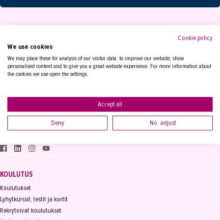
Cookie policy
We use cookies
We may place these for analysis of our visitor data, to improve our website, show
personalised content and to give you a great website experience. For more information about
YHTEYSTIEDOT
the cookies we use open the settings.
Tampereen Aikuiskoulutuskeskus
PL 15, 33821 Tampere
Accept all
Vaihde
03 2361 111
info@takk.fi
Deny
No, adjust
Y-tunnus 0155651-0
KOULUTUS
Koulutukset
Lyhytkurssit, testit ja kortit
Rekrytoivat koulutukset