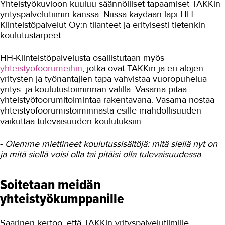
Yhteistyökuvioon kuuluu säännölliset tapaamiset TAKKin
yrityspalvelutiimin kanssa. Niissä käydään läpi HH
Kiinteistöpalvelut Oy:n tilanteet ja erityisesti tietenkin
koulutustarpeet.
HH-Kiinteistöpalvelusta osallistutaan myös
yhteistyöfoorumeihin
, jotka ovat TAKKin ja eri alojen
yritysten ja työnantajien tapa vahvistaa vuoropuhelua
yritys- ja koulutustoiminnan välillä. Vasama pitää
yhteistyöfoorumitoimintaa rakentavana. Vasama nostaa
yhteistyöfoorumistoiminnasta esille mahdollisuuden
vaikuttaa tulevaisuuden koulutuksiin:
-
Olemme miettineet koulutussisältöjä: mitä siellä nyt on
ja mitä siellä voisi olla tai pitäisi olla tulevaisuudessa
.
Soitetaan meidän
yhteistyökumppanille
Saarinen kertoo, että TAKKin yrityspalvelutiimille