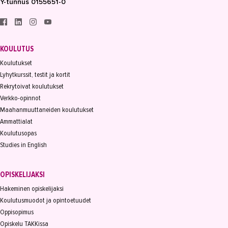
Y-tunnus 0155651-0
KOULUTUS
Koulutukset
Lyhytkurssit, testit ja kortit
Rekrytoivat koulutukset
Verkko-opinnot
Maahanmuuttaneiden koulutukset
Ammattialat
Koulutusopas
Studies in English
OPISKELIJAKSI
Hakeminen opiskelijaksi
Koulutusmuodot ja opintoetuudet
Oppisopimus
Opiskelu TAKKissa