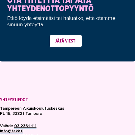
OTA YHTEYTTÄ TAI JÄTÄ
YHTEYDENOTTOPYYNTÖ
Etkö löydä etsimääsi tai haluatko, että otamme
sinuun yhteyttä.
JÄTÄ VIESTI
YHTEYSTIEDOT
Tampereen Aikuiskoulutuskeskus
PL 15, 33821 Tampere
Vaihde
03 2361 111
info@takk.fi