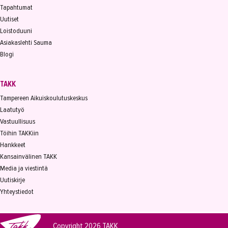
Tapahtumat
Uutiset
Loistoduuni
Asiakaslehti Sauma
Blogi
TAKK
Tampereen Aikuiskoulutuskeskus
Laatutyö
Vastuullisuus
Töihin TAKKiin
Hankkeet
Kansainvälinen TAKK
Media ja viestintä
Uutiskirje
Yhteystiedot
Copyright 2026
TAKK