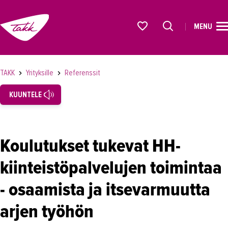
MENU
ETUSIVU
Alkavat koulutukset osiosta
KOULUTUS
TAKK
Yrityksille
Referenssit
OPISKELIJAKSI
KUUNTELE
YRITYKSILLE
TAKK yrityksille
Koulutukset tukevat HH-
Henkilöstön kehittäminen
kiinteistöpalvelujen toimintaa
Rekrytoinnin tuki
Työpaikkaohjaus
- osaamista ja itsevarmuutta
Hae yritykselle jatkajaa
arjen työhön
Yritysyhteistyö