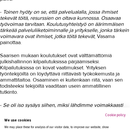
-
Toinen hyöty on se, että palvelualalla, jossa ihmiset
tekevät töitä, resurssien on oltava kunnossa. Osaavaa
työvoimaa tarvitaan. Koulutusyhteistyö on äärimmäisen
tärkeää palveluliiketoiminnalle ja yritykselle, jonka tärkein
voimavara ovat ihmiset, jotka töitä tekevät
, Vasama
painottaa.
Saarisen mukaan koulutukset ovat välttämättömiä
julkishallinnon kilpailutuksissa pärjäämiseksi.
Kilpailutuksissa on kovat vaatimukset. Yrityksen
työntekijöiltä on löydyttävä riittävästi työkokemusta ja
ammattitaitoa. Osaaminen ei kuitenkaan riitä, vaan sen
todisteeksi tekijöiltä vaaditaan usein ammatillinen
tutkinto.
-
Se oli iso sysäys siihen, miksi lähdimme voimakkaasti
tekemään ja räätälöimään koulutuksia ja käyttämään
Cookie policy
esimiestenkin aikaa siihen, että saamme tutkintoja
We use cookies
työntekijöille
, Saarinen kertoo.
We may place these for analysis of our visitor data, to improve our website, show