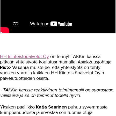
HH-kiinteistöpalvelut Oy
on tehnyt TAKKin kanssa
pitkään yhteistyötä koulutusrintamalla. Asiakkuusjohtaja
Risto Vasama
muistelee, että yhteistyötä on tehty
vuosien varrella kaikkien HH Kiinteistöpalvelut Oy:n
palvelutuotteiden osalta.
-
TAKKin kanssa reaktiivinen toimintamalli on suorastaan
vallitseva ja se on toiminut todella hyvi
n.
Yksikön päällikkö
Katja Saarinen
puhuu syvemmästä
kumppanuudesta ja arvostaa sen tuomia etuja.