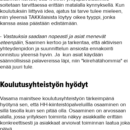
soitetaan tarvittaessa erittäin matalalla kynnyksellä. Kun
koulutuksiin liittyvä idea, ajatus tai tarve tulee mieleen,
niin yleensä TAKKilaisista löytyy oikea tyyppi, jonka
kanssa asiaa päästään edistämään.
-
Vastauksia saadaan nopeasti ja asiat menevät
eteenpäin
, Saarinen kertoo ja tarkentaa, että aktiivisen
yhteydenpidon ja suunnittelun ansiosta ennakointi
onnistuu yleensä hyvin. Ja kun asiat käydään
säännöllisissä palavereissa läpi, niin "kiirehätähommia" ei
enää juuri tule.
Koulutusyhteistyön hyödyt
Vasama mainitsee koulutusyhteistyön tärkeimpänä
hyötynä sen, että HH-kiinteistöpalveluillla osaaminen on
sillä tasolla kuin sen pitää olla. Osaaminen on arvossaan
alalla, jossa yrityksen toiminta näkyy asiakkaille erittäin
konkreettisesti ja asiakkaat arvioivat toiminnan laatua joka
päivä.