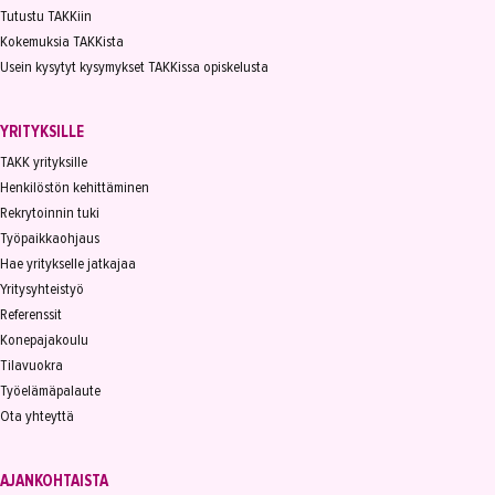
Tutustu TAKKiin
Kokemuksia TAKKista
Usein kysytyt kysymykset TAKKissa opiskelusta
YRITYKSILLE
TAKK yrityksille
Henkilöstön kehittäminen
Rekrytoinnin tuki
Työpaikkaohjaus
Hae yritykselle jatkajaa
Yritysyhteistyö
Referenssit
Konepajakoulu
Tilavuokra
Työelämäpalaute
Ota yhteyttä
AJANKOHTAISTA