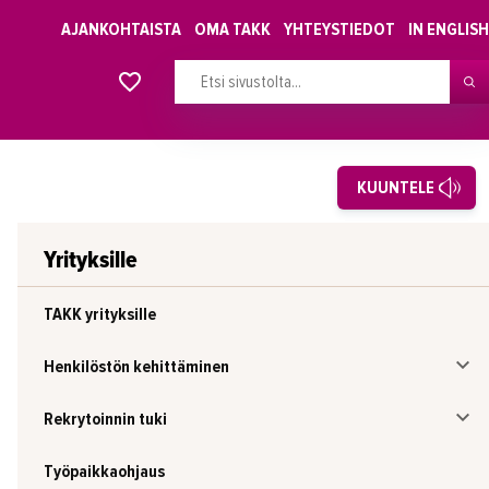
AJANKOHTAISTA
OMA TAKK
YHTEYSTIEDOT
IN ENGLISH
Alkavat koulutukset osiosta
KUUNTELE
Yrityksille
TAKK yrityksille
Henkilöstön kehittäminen
Rekrytoinnin tuki
Työpaikkaohjaus