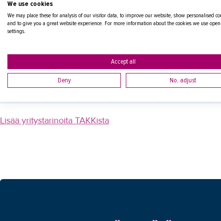
We use cookies
toiveisiin pystytään reagoimaan nopeasti. Ja tärkeää ovat ti
We may place these for analysis of our visitor data, to improve our website, show personalised co
and to give you a great website experience. For more information about the cookies we use open
- Pitkäaikaisen yhteistyön ansioista tunnemme puolin ja t
settings.
Molok on kouluttanut oppisopimuksella TAKKissa esimieh
Accept all
johtamisen ja yritysjohtamisen erikoisammattitutkintoon. TA
työssäoppijoita, jotka tuovat tullessaan uutta osaamista.
Deny
No, adjust
Lisää yritystarinoita TAKKista