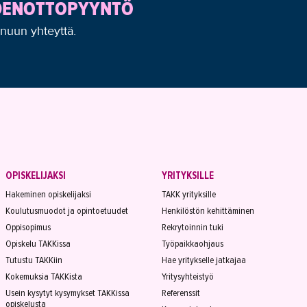
YDENOTTOPYYNTÖ
inuun yhteyttä.
OPISKELIJAKSI
YRITYKSILLE
Hakeminen opiskelijaksi
TAKK yrityksille
Koulutusmuodot ja opintoetuudet
Henkilöstön kehittäminen
Oppisopimus
Rekrytoinnin tuki
Opiskelu TAKKissa
Työpaikkaohjaus
Tutustu TAKKiin
Hae yritykselle jatkajaa
Kokemuksia TAKKista
Yritysyhteistyö
Usein kysytyt kysymykset TAKKissa
Referenssit
opiskelusta