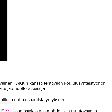
väinen TAKKin kanssa tehtävään koulutusyhteistyöhön.
ita jätehuoltoratkaisuja.
ille ja uutta osaamista yritykseen.
 policy
unnellaan asiakasta ja mahdollisiin muutoksiin ja