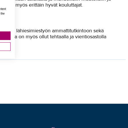
etysti myös erittäin hyvät kouluttajat.
ntent
 the
oisin.
iä mm. lähiesimiestyön ammattitutkintoon sekä
KKista on myös ollut tehtaalla ja vientiosastolla