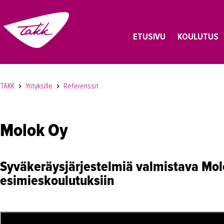
ETUSIVU
KOULUTUS
TAKK
Yrityksille
Referenssit
Molok Oy
Syväkeräysjärjestelmiä valmistava Mol
esimieskoulutuksiin