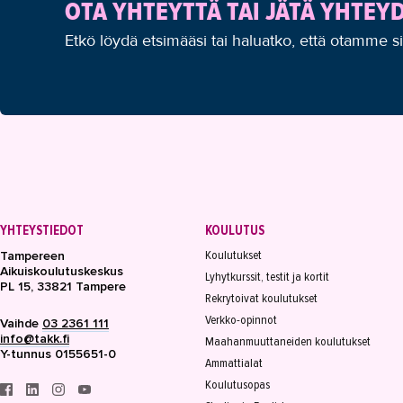
OTA YHTEYTTÄ TAI JÄTÄ YHTE
Etkö löydä etsimääsi tai haluatko, että otamme s
YHTEYSTIEDOT
KOULUTUS
Koulutukset
Tampereen
Aikuiskoulutuskeskus
Lyhytkurssit, testit ja kortit
PL 15, 33821 Tampere
Rekrytoivat koulutukset
Verkko-opinnot
Vaihde
03 2361 111
info@takk.fi
Maahanmuuttaneiden koulutukset
Y-tunnus 0155651-0
Ammattialat
Koulutusopas