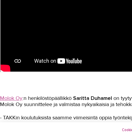
Molok Oy
:n henkilöstöpäällikkö
Saritta Duhamel
on tyyty
Molok Oy suunnittelee ja valmistaa nykyaikaisia ja tehokka
- TAKKin koulutuksista saamme viimeisintä oppia työntekijö
Cookie
- Yhteistyötä on tehty useamman vuoden ajan. TAKKissa ku