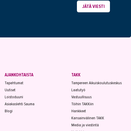
JÄTÄ VIESTI
AJANKOHTAISTA
TAKK
Tapahtumat
Tampereen Aikuiskoulutuskeskus
Uutiset
Laatutyö
Loistoduuni
Vastuullisuus
Asiakaslehti Sauma
Töihin TAKKiin
Blogi
Hankkeet
Kansainvälinen TAKK
Media ja viestintä