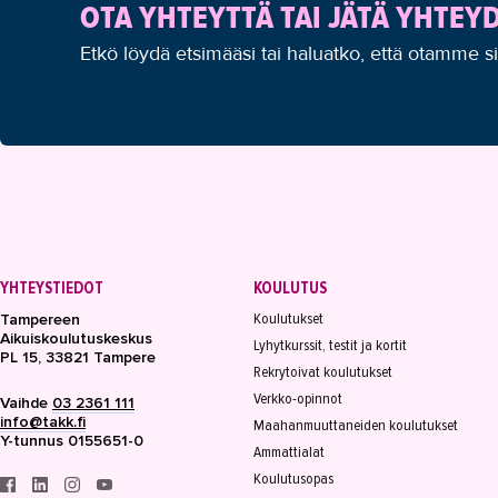
OTA YHTEYTTÄ TAI JÄTÄ YHTE
Etkö löydä etsimääsi tai haluatko, että otamme s
YHTEYSTIEDOT
KOULUTUS
Koulutukset
Tampereen
Aikuiskoulutuskeskus
Lyhytkurssit, testit ja kortit
PL 15, 33821 Tampere
Rekrytoivat koulutukset
Verkko-opinnot
Vaihde
03 2361 111
info@takk.fi
Maahanmuuttaneiden koulutukset
Y-tunnus 0155651-0
Ammattialat
Koulutusopas