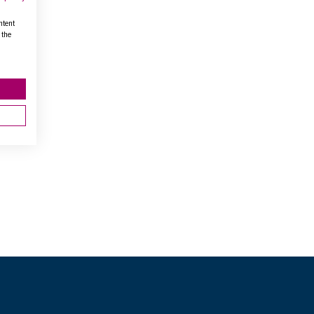
ntent
 the