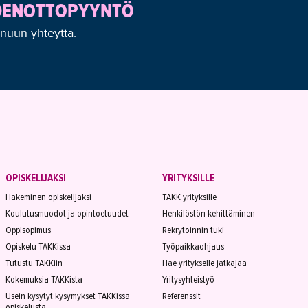
YDENOTTOPYYNTÖ
inuun yhteyttä.
OPISKELIJAKSI
YRITYKSILLE
Hakeminen opiskelijaksi
TAKK yrityksille
Koulutusmuodot ja opintoetuudet
Henkilöstön kehittäminen
Oppisopimus
Rekrytoinnin tuki
Opiskelu TAKKissa
Työpaikkaohjaus
Tutustu TAKKiin
Hae yritykselle jatkajaa
Kokemuksia TAKKista
Yritysyhteistyö
Usein kysytyt kysymykset TAKKissa
Referenssit
opiskelusta