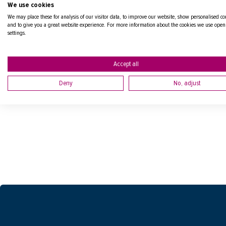
We use cookies
We may place these for analysis of our visitor data, to improve our website, show personalised co
and to give you a great website experience. For more information about the cookies we use open
settings.
Accept all
Deny
No, adjust