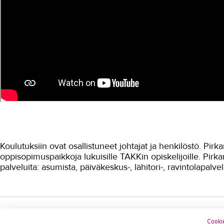
Koulutuksiin ovat osallistuneet johtajat ja henkilöstö. Pir
oppisopimuspaikkoja lukuisille TAKKin opiskelijoille. Pirk
palveluita: asumista, päiväkeskus-, lähitori-, ravintolapalvel
Lisää yritystarinoita TAKKista
Cookie