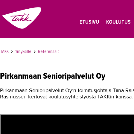
ETUSIVU
KOULUTUS
TAKK
Yrityksille
Referenssit
Pirkanmaan Senioripalvelut Oy
Pirkanmaan Senioripalvelut Oy:n toimitusjohtaja Tiina Rai
Rasmussen kertovat koulutusyhteistyöstä TAKKin kanssa.