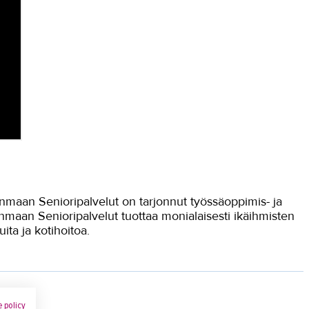
kanmaan Senioripalvelut on tarjonnut työssäoppimis- ja
anmaan Senioripalvelut tuottaa monialaisesti ikäihmisten
uita ja kotihoitoa.
 policy