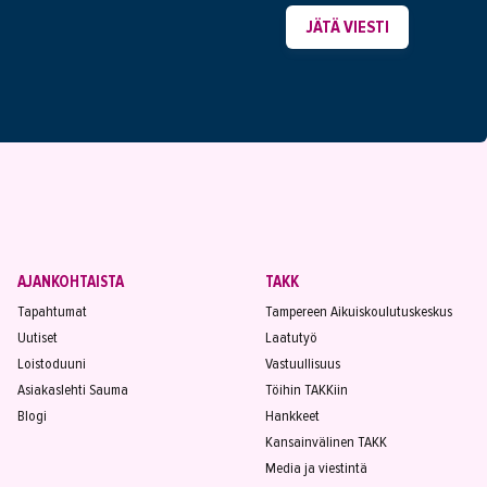
JÄTÄ VIESTI
AJANKOHTAISTA
TAKK
Tapahtumat
Tampereen Aikuiskoulutuskeskus
Uutiset
Laatutyö
Loistoduuni
Vastuullisuus
Asiakaslehti Sauma
Töihin TAKKiin
Blogi
Hankkeet
Kansainvälinen TAKK
Media ja viestintä