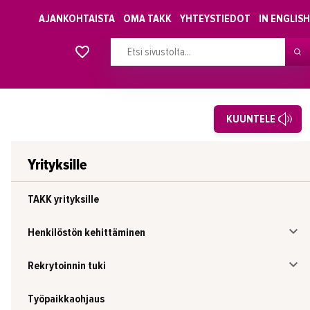
AJANKOHTAISTA
OMA TAKK
YHTEYSTIEDOT
IN ENGLISH
Alkavat koulutukset osiosta
KUUNTELE
Yrityksille
TAKK yrityksille
Henkilöstön kehittäminen
Rekrytoinnin tuki
Työpaikkaohjaus