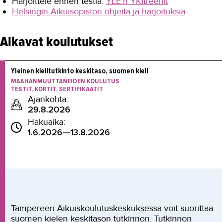
Harjoittele ennen testiä:
YLE:n YKItreenit
Helsingin Aikuisopiston ohjeita ja harjoituksia
Alkavat koulutukset
Yleinen kielitutkinto keskitaso, suomen kieli
MAAHANMUUTTANEIDEN KOULUTUS
TESTIT, KORTIT, SERTIFIKAATIT
Ajankohta:
29.8.2026
Hakuaika:
1.6.2026—13.8.2026
Tampereen Aikuiskoulutuskeskuksessa voit suorittaa
suomen kielen keskitason tutkinnon. Tutkinnon