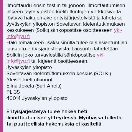
Ilmoittaudu ensin testiin tai jonoon. Ilmoittautumisen
jälkeen täytä yleisten kielitutkintojen verkkosivulta
löytyvä hakulomake erityisjärjestelyistä ja lähetä se
Jyväskylän yliopiston Soveltavan kielentutkimuksen
keskukseen (Solki) sähköpostitse osoitteeseen
yki-
info@jyu.fi
Hakulomakkeen lisäksi sinulla tulee olla asiantuntijan
lausunto erityisjärjestelyistä. Lausunto lähetetään
Solkiin joko turvaviestillä sähköpostitse
yki-
info@jyu.fi
tai kirjeenä osoitteeseen:
Jyväskylän yliopisto
Soveltavan kielentutkimuksen keskus (SOLKI)
Yleiset kielitutkinnot
Elina Jokela (Sari Ahola)
PL 35
40014 Jyväskylän yliopisto
Erityisjärjestelyä tulee hakea heti
ilmoittautumisen yhteydessä. Myöhässä tulleita
tai puutteellisia hakemuksia ei käsitellä.