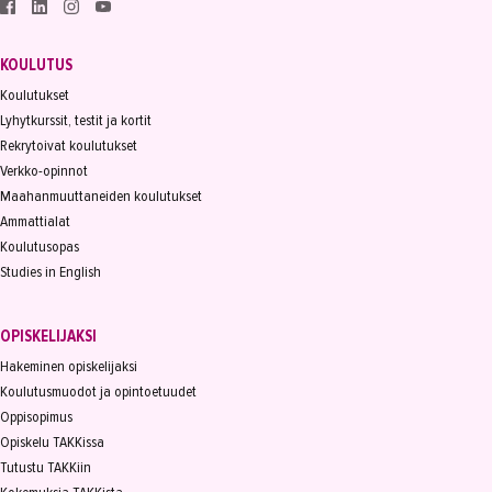
KOULUTUS
Koulutukset
Lyhytkurssit, testit ja kortit
Rekrytoivat koulutukset
Verkko-opinnot
Maahanmuuttaneiden koulutukset
Ammattialat
Koulutusopas
Studies in English
OPISKELIJAKSI
Hakeminen opiskelijaksi
Koulutusmuodot ja opintoetuudet
Oppisopimus
Opiskelu TAKKissa
Tutustu TAKKiin