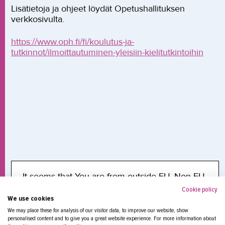
Lisätietoja ja ohjeet löydät Opetushallituksen
verkkosivulta.
https://www.oph.fi/fi/koulutus-ja-
tutkinnot/ilmoittautuminen-yleisiin-kielitutkintoihin
It seems that You are from outside EU. Non EU-
students are eligible to apply for tailor-made
Cookie policy
vocational programs. The non-EU programs are
We use cookies
always done in collaboration with a local
We may place these for analysis of our visitor data, to improve our website, show
partner.
Read more
.
personalised content and to give you a great website experience. For more information about