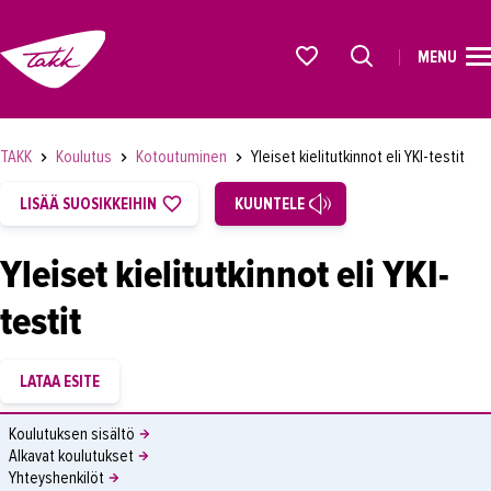
MENU
ETUSIVU
Alkavat koulutukset osiosta
KOULUTUS
TAKK
Koulutus
Kotoutuminen
Yleiset kielitutkinnot eli YKI-testit
OPISKELIJAKSI
LISÄÄ SUOSIKKEIHIN
KUUNTELE
YRITYKSILLE
Yleiset kielitutkinnot eli YKI-
TAKK
testit
AJANKOHTAISTA
OMA TAKK
YHTEYSTIEDOT
Koulutuksen sisältö
IN ENGLISH
Alkavat koulutukset
Yhteyshenkilöt