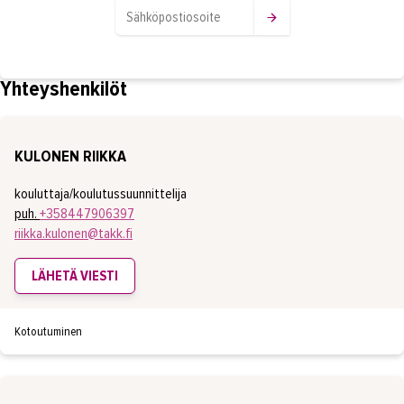
Yhteyshenkilöt
KULONEN RIIKKA
kouluttaja/koulutussuunnittelija
puh.
+358447906397
riikka.kulonen@takk.fi
LÄHETÄ VIESTI
Kotoutuminen