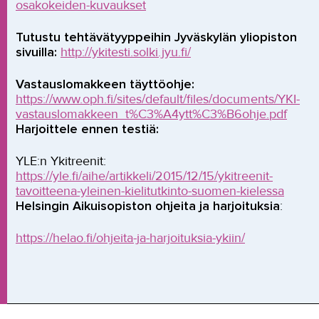
osakokeiden-kuvaukset
Tutustu tehtävätyyppeihin Jyväskylän yliopiston
sivuilla:
http://ykitesti.solki.jyu.fi/
Vastauslomakkeen täyttöohje:
https://www.oph.fi/sites/default/files/documents/YKI-
vastauslomakkeen_t%C3%A4ytt%C3%B6ohje.pdf
Harjoittele ennen testiä:
YLE:n Ykitreenit:
https://yle.fi/aihe/artikkeli/2015/12/15/ykitreenit-
tavoitteena-yleinen-kielitutkinto-suomen-kielessa
Helsingin Aikuisopiston ohjeita ja harjoituksia
:
https://helao.fi/ohjeita-ja-harjoituksia-ykiin/