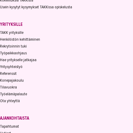
Kokemuksia TAKKista
Usein kysytyt kysymykset TAKKissa opiskelusta
YRITYKSILLE
TAKK yrityksille
Henkilöstön kehittäminen
Rekrytoinnin tuki
Työpaikkaohjaus
Hae yritykselle jatkajaa
Yritysyhteistyö
Referenssit
Konepajakoulu
Tilavuokra
Työelämäpalaute
Ota yhteyttä
AJANKOHTAISTA
Tapahtumat