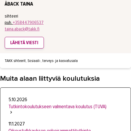
ÅBACK TAINA
sihteeri
puh.
+358447906537
taina.aback@takk.fi
LÄHETÄ VIESTI
TAKK sihteerit, Sosiaali-, terveys- ja kasvatusala
Muita alaan liittyviä koulutuksia
5.10.2026
Tutkintokoulutukseen valmentava koulutus (TUVA)
11.1.2027
Oikeustulkkauksen erikoisammattitutkinto