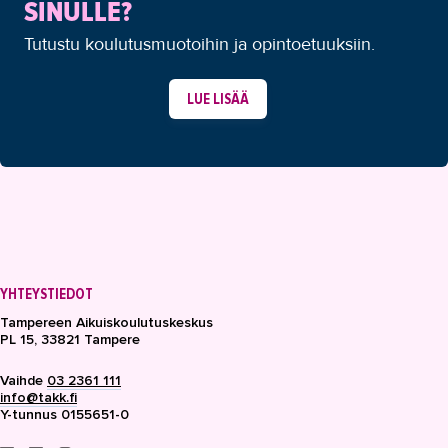
SINULLE?
Tutustu koulutusmuotoihin ja opintoetuuksiin.
LUE LISÄÄ
YHTEYSTIEDOT
Tampereen Aikuiskoulutuskeskus
PL 15, 33821 Tampere
Vaihde
03 2361 111
info@takk.fi
Y-tunnus 0155651-0