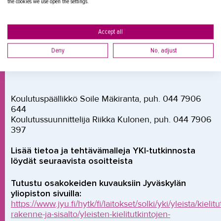
the cookies we use open the settings.
Accept all
Lisätiedot
Deny
No, adjust
Lisätietoa voit kysyä:
Koulutuspäällikkö Soile Mäkiranta, puh. 044 7906
644
Koulutussuunnittelija Riikka Kulonen, puh. 044 7906
397
Lisää tietoa ja tehtävämalleja YKI-tutkinnosta
löydät seuraavista osoitteista
Tutustu osakokeiden kuvauksiin Jyväskylän
yliopiston sivuilla:
https://www.jyu.fi/hytk/fi/laitokset/solki/yki/yleista/kielit
rakenne-ja-sisalto/yleisten-kielitutkintojen-