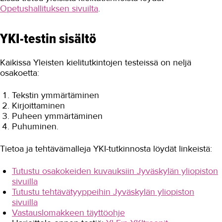
Opetushallituksen sivuilta
.
YKI-testin sisältö
Kaikissa Yleisten kielitutkintojen testeissä on neljä
osakoetta:
Tekstin ymmärtäminen
Kirjoittaminen
Puheen ymmärtäminen
Puhuminen.
Tietoa ja tehtävämalleja YKI-tutkinnosta löydät linkeistä:
Tutustu osakokeiden kuvauksiin Jyväskylän yliopiston
sivuilla
Tutustu tehtävätyyppeihin Jyväskylän yliopiston
sivuilla
Vastauslomakkeen täyttöohje