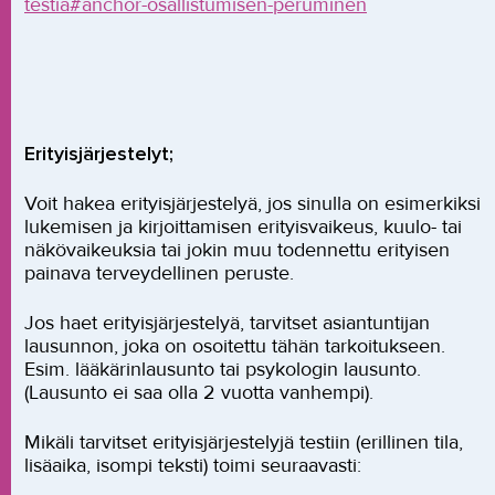
testia#anchor-osallistumisen-peruminen
Erityisjärjestelyt;
Voit hakea erityisjärjestelyä, jos sinulla on esimerkiksi
lukemisen ja kirjoittamisen erityisvaikeus, kuulo- tai
näkövaikeuksia tai jokin muu todennettu erityisen
painava terveydellinen peruste.
Jos haet erityisjärjestelyä, tarvitset asiantuntijan
lausunnon, joka on osoitettu tähän tarkoitukseen.
Esim. lääkärinlausunto tai psykologin lausunto.
(Lausunto ei saa olla 2 vuotta vanhempi).
Mikäli tarvitset erityisjärjestelyjä testiin (erillinen tila,
lisäaika, isompi teksti) toimi seuraavasti: