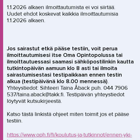
1.1.2026 alkaen ilmoittautumista ei voi siirtää.
Uudet ehdot koskevat kaikkia ilmoittautumisia
1.1.2026 alkaen.
Jos sairastut etkä pääse testiin, voit perua
ilmoittautumisesi itse Oma Opintopolussa tai
ilmoittautuessasi saamasi sähköpostilinkin kautta
tutkintopäivän aamuun klo 8 asti tai ilmoita
sairastumisestasi testipaikkaan ennen testin
alkua (testipäivänä klo 8.00 mennessä)
.
Yhteystiedot: Sihteeri Taina Åback puh. 044 7906
537/taina.aback@takk.fi. Testipäivän yhteystiedot
löytyvät kutsukirjeestä.
Katso tästä linkistä ohjeet miten toimit jos et pääse
testiin.
https://www.oph.fi/fi/koulutus-ja-tutkinnot/ennen-yki-