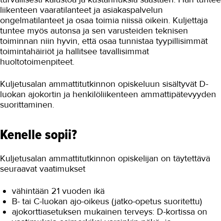
liikenteen vaaratilanteet ja asiakaspalvelun
ongelmatilanteet ja osaa toimia niissä oikein. Kuljettaja
tuntee myös autonsa ja sen varusteiden teknisen
toiminnan niin hyvin, että osaa tunnistaa tyypillisimmät
toimintahäiriöt ja hallitsee tavallisimmat
huoltotoimenpiteet.
Kuljetusalan ammattitutkinnon opiskeluun sisältyvät D-
luokan ajokortin ja henkilöliikenteen ammattipätevyyden
suorittaminen.
Kenelle sopii?
Kuljetusalan ammattitutkinnon opiskelijan on täytettävä
seuraavat vaatimukset
vähintään 21 vuoden ikä
B- tai C-luokan ajo-oikeus (jatko-opetus suoritettu)
ajokorttiasetuksen mukainen terveys: D-kortissa on