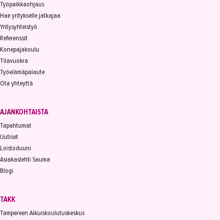
Työpaikkaohjaus
Hae yritykselle jatkajaa
Yritysyhteistyö
Referenssit
Konepajakoulu
Tilavuokra
Työelämäpalaute
Ota yhteyttä
AJANKOHTAISTA
Tapahtumat
Uutiset
Loistoduuni
Asiakaslehti Sauma
Blogi
TAKK
Tampereen Aikuiskoulutuskeskus