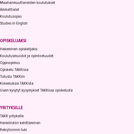
Maahanmuuttaneiden koulutukset
Ammattialat
Koulutusopas
Studies in English
OPISKELIJAKSI
Hakeminen opiskelijaksi
Koulutusmuodot ja opintoetuudet
Oppisopimus
Opiskelu TAKKissa
Tutustu TAKKiin
Kokemuksia TAKKista
Usein kysytyt kysymykset TAKKissa opiskelusta
YRITYKSILLE
TAKK yrityksille
Henkilöstön kehittäminen
Rekrytoinnin tuki