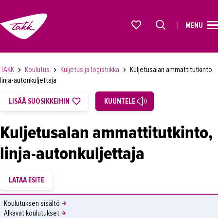
MENU
ETUSIVU
Alkavat koulutukset osiosta
KOULUTUS
TAKK
Koulutus
Kuljetus ja logistiikka
Kuljetusalan ammattitutkinto,
OPISKELIJAKSI
linja-autonkuljettaja
YRITYKSILLE
LISÄÄ SUOSIKKEIHIN
KUUNTELE
TAKK
Kuljetusalan ammattitutkinto,
AJANKOHTAISTA
linja-autonkuljettaja
OMA TAKK
YHTEYSTIEDOT
IN ENGLISH
Koulutuksen sisältö
Alkavat koulutukset