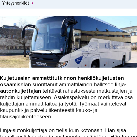
Yhteyshenkilöt
Kuljetusalan ammattitutkinnon henkilökuljetusten
osaamisalan
suorittanut ammattilainen hallitsee
linja-
autonkuljettajan
tehtävät rahastuksesta matkustajien ja
rahdin kuljettamiseen. Asiakaspalvelu on merkittävä osa
kuljettajan ammattitaitoa ja työtä. Työmaat vaihtelevat
kaupunki- ja palveluliikenteestä kauko- ja
tilausajoliikenteeseen.
Linja-autonkuljettaja on tiellä kuin kotonaan. Hän ajaa
turvallisesti kalustoa ja kustannuksia säästäen. Hän tuntee