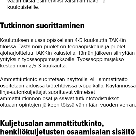
vaatimuksia esimerkiksi varsinkin näkö- ja
kuuloaisteille.
Tutkinnon suorittaminen
Koulutuksen alussa opiskellaan 4-5 kuukautta TAKKin
tiloissa. Tästä noin puolet on teoriaopiskelua ja puolet
ajoharjoittelua TAKKin kalustolla. Tämän jälkeen siirrytään
yrityksiin työssäoppimisjaksoille. Työssäoppimisjakso
kestää noin 2,5-3 kuukautta.
Ammattitutkinto suoritetaan näyttöillä, eli ammattitaito
osoitetaan aidoissa työtehtävissä työpaikalla. Käytännössä
linja-autonkuljettajat suorittavat viimeiset
ammattitutkinnon osat ja saavat tutkintotodistukset
oltuaan opintojen jälkeen töissä vähintään vuoden verran.
Kuljetusalan ammattitutkinto,
henkilökuljetusten osaamisalan sisältö