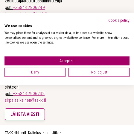
kouluttaja/koulutussuunnittelija
puh.
+358447906249
tero.suutarinen@takk.fi
Cookie policy
We use cookies
LÄHETÄ VIESTI
We may place these for analysis of our visitor data, to improve our website, show
personalised content and to give you a great website experience. For more information about
the cookies we use open the settings.
Kuljetus ja logistiikka
Accept all
Deny
No, adjust
ASIKAINEN SIRPA
sihteeri
puh.
+358447906232
sirpa.asikainen@takk.fi
LÄHETÄ VIESTI
TAKK sihteerit, Kuljetus ja logistiikka