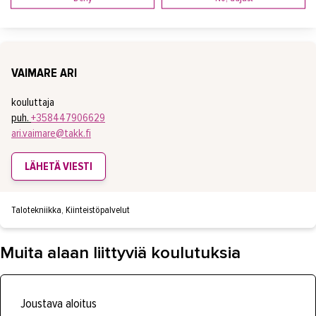
Talotekniikka, Kiinteistöpalvelut
VAIMARE ARI
kouluttaja
puh.
+358447906629
ari.vaimare@takk.fi
LÄHETÄ VIESTI
Talotekniikka, Kiinteistöpalvelut
Muita alaan liittyviä koulutuksia
Joustava aloitus