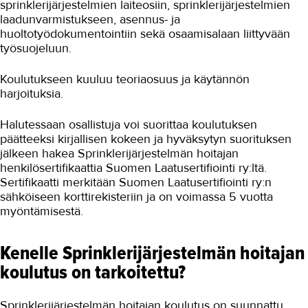
sprinklerijärjestelmien laiteosiin, sprinklerijärjestelmien
laadunvarmistukseen, asennus- ja
huoltotyödokumentointiin sekä osaamisalaan liittyvään
työsuojeluun.
Koulutukseen kuuluu teoriaosuus ja käytännön
harjoituksia.
Halutessaan osallistuja voi suorittaa koulutuksen
päätteeksi kirjallisen kokeen ja hyväksytyn suorituksen
jälkeen hakea Sprinklerijärjestelmän hoitajan
henkilösertifikaattia Suomen Laatusertifiointi ry:ltä.
Sertifikaatti merkitään Suomen Laatusertifiointi ry:n
sähköiseen korttirekisteriin ja on voimassa 5 vuotta
myöntämisestä.
Kenelle Sprinklerijärjestelmän hoitajan
koulutus on tarkoitettu?
Sprinklerijärjestelmän hoitajan koulutus on suunnattu