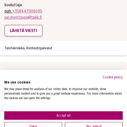
kouluttaja
puh.
+358447906695
juri.mynttinen@takk.fi
LÄHETÄ VIESTI
Talotekniikka, Kiinteistöpalvelut
MÄNTY MIKKO
Cookie policy
We use cookies
kouluttaja
We may place these for analysis of our visitor data, to improve our website, show
puh.
+358447906289
personalised content and to give you a great website experience. For more information about
the cookies we use open the settings.
mikko.manty@takk.fi
LÄHETÄ VIESTI
Accept all
Deny
No, adjust