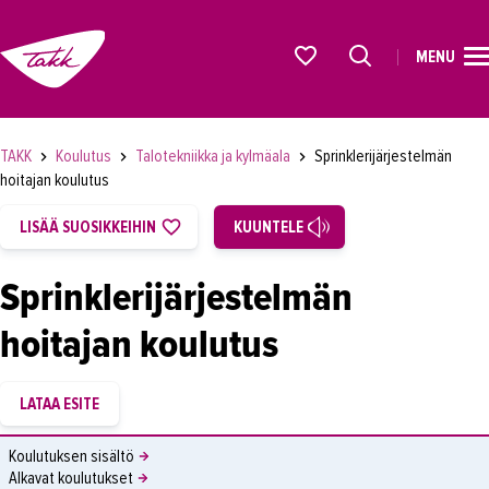
MENU
ETUSIVU
Alkavat koulutukset osiosta
KOULUTUS
TAKK
Koulutus
Talotekniikka ja kylmäala
Sprinklerijärjestelmän
OPISKELIJAKSI
hoitajan koulutus
YRITYKSILLE
LISÄÄ SUOSIKKEIHIN
KUUNTELE
TAKK
Sprinklerijärjestelmän
AJANKOHTAISTA
hoitajan koulutus
OMA TAKK
YHTEYSTIEDOT
IN ENGLISH
Koulutuksen sisältö
Alkavat koulutukset