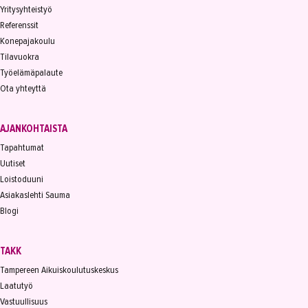
Yritysyhteistyö
Referenssit
Konepajakoulu
Tilavuokra
Työelämäpalaute
Ota yhteyttä
AJANKOHTAISTA
Tapahtumat
Uutiset
Loistoduuni
Asiakaslehti Sauma
Blogi
TAKK
Tampereen Aikuiskoulutuskeskus
Laatutyö
Vastuullisuus