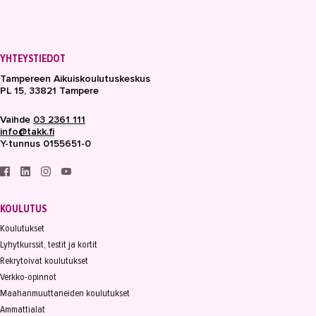
YHTEYSTIEDOT
Tampereen Aikuiskoulutuskeskus
PL 15, 33821 Tampere
Vaihde
03 2361 111
info@takk.fi
Y-tunnus 0155651-0
KOULUTUS
Koulutukset
Lyhytkurssit, testit ja kortit
Rekrytoivat koulutukset
Verkko-opinnot
Maahanmuuttaneiden koulutukset
Ammattialat