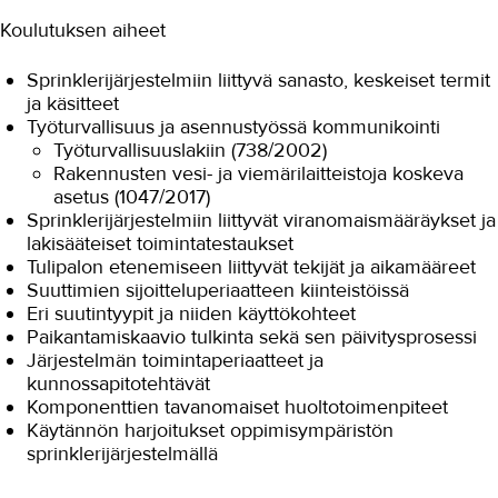
Koulutuksen aiheet
Sprinklerijärjestelmiin liittyvä sanasto, keskeiset termit
ja käsitteet
Työturvallisuus ja asennustyössä kommunikointi
Työturvallisuuslakiin (738/2002)
Rakennusten vesi- ja viemärilaitteistoja koskeva
asetus (1047/2017)
Sprinklerijärjestelmiin liittyvät viranomaismääräykset ja
lakisääteiset toimintatestaukset
Tulipalon etenemiseen liittyvät tekijät ja aikamääreet
Suuttimien sijoitteluperiaatteen kiinteistöissä
Eri suutintyypit ja niiden käyttökohteet
Paikantamiskaavio tulkinta sekä sen päivitysprosessi
Järjestelmän toimintaperiaatteet ja
kunnossapitotehtävät
Komponenttien tavanomaiset huoltotoimenpiteet
Käytännön harjoitukset oppimisympäristön
sprinklerijärjestelmällä