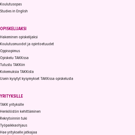
Koulutusopas
Studies in English
OPISKELIJAKSI
Hakeminen opiskelijaksi
Koulutusmuodot ja opintoetuudet
Oppisopimus
Opiskelu TAKKissa
Tutustu TAKKiin
Kokemuksia TAKKista
Usein kysytyt kysymykset TAKKissa opiskelusta
YRITYKSILLE
TAKK yrityksille
Henkilöstön kehittäminen
Rekrytoinnin tuki
Työpaikkaohjaus
Hae yritykselle jatkajaa