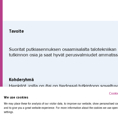
Tavoite
Suoritat putkiasennuksen osaamisalalta talotekniikan p
tutkinnon osia ja saat hyvät perusvalmiudet ammatis
Kohderyhmä
Henkilöt, joilla on (tai on tiedossa) tutkintoon sovel
työsopimus. Oppisopimuksessa opiskelijan viikoittais
Cookie
tuntia.
We use cookies
We may place these for analysis of our visitor data, to improve our website, show personalised co
and to give you a great website experience. For more information about the cookies we use open
Kesto
settings.
Kesto henkilökohtaisen osaamisen kehittämissuunnit