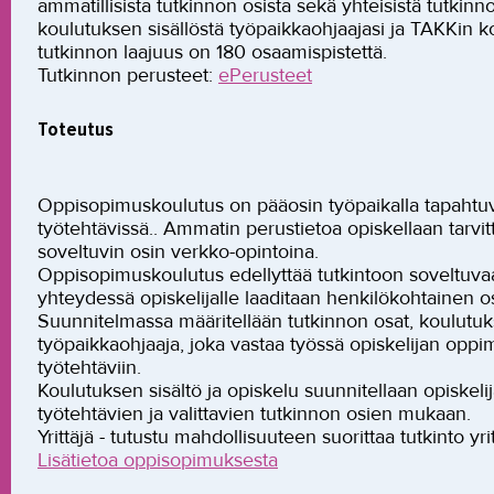
ammatillisista tutkinnon osista sekä yhteisistä tutkinn
koulutuksen sisällöstä työpaikkaohjaajasi ja TAKKin k
tutkinnon laajuus on 180 osaamispistettä.
Tutkinnon perusteet:
ePerusteet
Toteutus
Oppisopimuskoulutus on pääosin työpaikalla tapahtuv
työtehtävissä.. Ammatin perustietoa opiskellaan tarvi
soveltuvin osin verkko-opintoina.
Oppisopimuskoulutus edellyttää tutkintoon soveltuv
yhteydessä opiskelijalle laaditaan henkilökohtainen
Suunnitelmassa määritellään tutkinnon osat, koulutuks
työpaikkaohjaaja, joka vastaa työssä opiskelijan oppi
työtehtäviin.
Koulutuksen sisältö ja opiskelu suunnitellaan opisk
työtehtävien ja valittavien tutkinnon osien mukaan.
Yrittäjä - tutustu mahdollisuuteen suorittaa tutkinto yr
Lisätietoa oppisopimuksesta