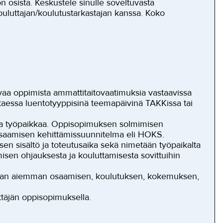
on osista. Keskustele sinulle soveltuvasta
ouluttajan/koulutustarkastajan kanssa. Koko
aa oppimista ammattitaitovaatimuksia vastaavissa
ttaessa luentotyyppisinä teemapäivinä TAKKissa tai
aa työpaikkaa. Oppisopimuksen solmimisen
 osaamisen kehittämissuunnitelma eli HOKS.
en sisältö ja toteutusaika sekä nimetään työpaikalta
misen ohjauksesta ja kouluttamisesta sovittuihin
elijan aiemman osaamisen, koulutuksen, kokemuksen,
ittäjän oppisopimuksella.