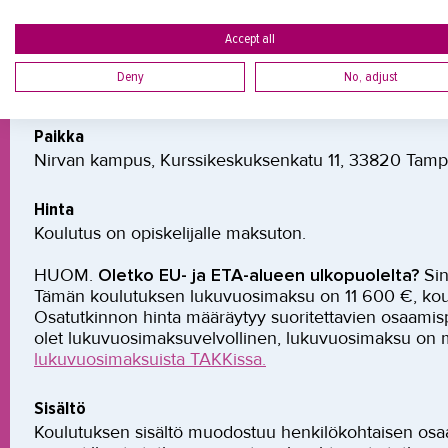
v.
Accept all
Ajankohta
Deny
No, adjust
Joustava aloitus
Paikka
Nirvan kampus, Kurssikeskuksenkatu 11, 33820 Tam
Hinta
Koulutus on opiskelijalle maksuton.
HUOM.
Oletko EU- ja ETA-alueen ulkopuolelta?
Si
Tämän koulutuksen lukuvuosimaksu on 11 600 €, koul
Osatutkinnon hinta määräytyy suoritettavien osaamisp
olet lukuvuosimaksuvelvollinen, lukuvuosimaksu on 
lukuvuosimaksuista TAKKissa.
Sisältö
Koulutuksen sisältö muodostuu henkilökohtaisen os