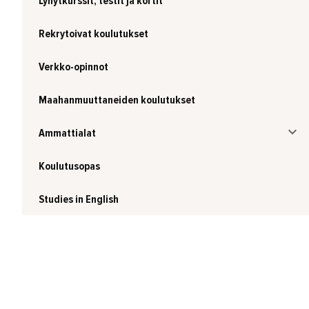
Lyhytkurssit, testit ja kortit
Rekrytoivat koulutukset
Verkko-opinnot
Maahanmuuttaneiden koulutukset
Ammattialat
Koulutusopas
Studies in English