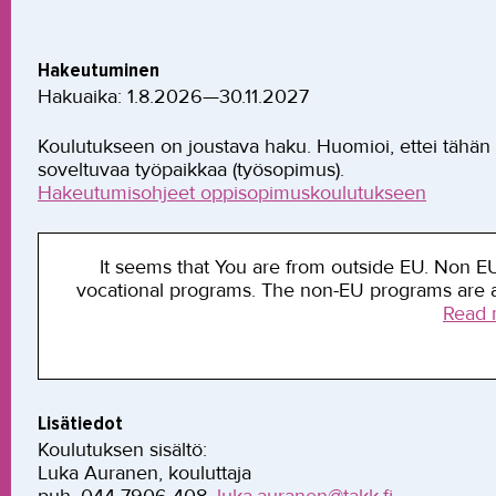
Hakeutuminen
Hakuaika: 1.8.2026—30.11.2027
Koulutukseen on joustava haku. Huomioi, ettei tähän
soveltuvaa työpaikkaa (työsopimus).
Hakeutumisohjeet oppisopimuskoulutukseen
It seems that You are from outside EU. Non EU-
vocational programs. The non-EU programs are al
Read 
Lisätiedot
Koulutuksen sisältö:
Luka Auranen, kouluttaja