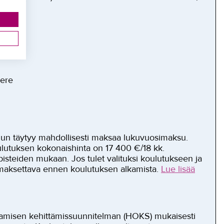
pere
nun täytyy mahdollisesti maksaa lukuvuosimaksu.
utuksen kokonaishinta on 17 400 €/18 kk.
isteiden mukaan. Jos tulet valituksi koulutukseen ja
maksettava ennen koulutuksen alkamista.
Lue lisää
aamisen kehittämissuunnitelman (HOKS) mukaisesti