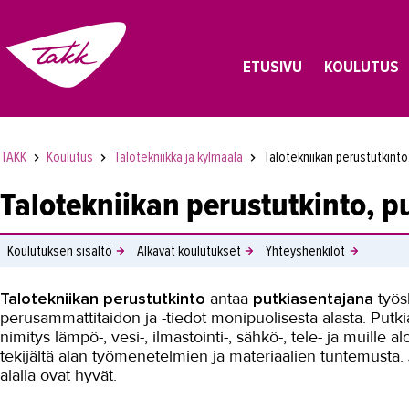
ETUSIVU
KOULUTUS
TAKK
Koulutus
Talotekniikka ja kylmäala
Talotekniikan perustutkinto
Talotekniikan perustutkinto, p
Koulutuksen sisältö
Alkavat koulutukset
Yhteyshenkilöt
Talotekniikan perustutkinto
antaa
putkiasentajana
työsk
perusammattitaidon ja -tiedot monipuolisesta alasta. Putki
nimitys lämpö-, vesi-, ilmastointi-, sähkö-, tele- ja muille a
tekijältä alan työmenetelmien ja materiaalien tuntemusta.
alalla ovat hyvät.