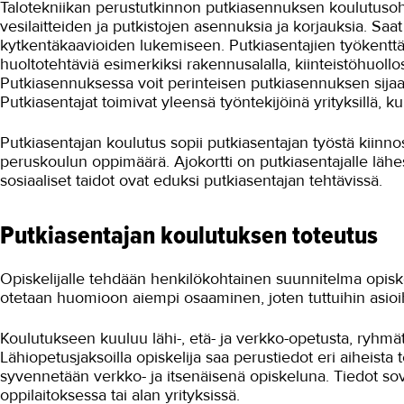
Talotekniikan perustutkinnon putkiasennuksen koulutuso
vesilaitteiden ja putkistojen asennuksia ja korjauksia. Sa
kytkentäkaavioiden lukemiseen. Putkiasentajien työkenttä
huoltotehtäviä esimerkiksi rakennusalalla, kiinteistöhuollossa
Putkiasennuksessa voit perinteisen putkiasennuksen sija
Putkiasentajat toimivat yleensä työntekijöinä yrityksillä, kunni
Putkiasentajan koulutus sopii putkiasentajan työstä kiinn
peruskoulun oppimäärä. Ajokortti on putkiasentajalle lähe
sosiaaliset taidot ovat eduksi putkiasentajan tehtävissä.
Putkiasentajan koulutuksen toteutus
Opiskelijalle tehdään henkilökohtainen suunnitelma opisk
otetaan huomioon aiempi osaaminen, joten tuttuihin asioihi
Koulutukseen kuuluu lähi-, etä- ja verkko-opetusta, ryhmät
Lähiopetusjaksoilla opiskelija saa perustiedot eri aiheista t
syvennetään verkko- ja itsenäisenä opiskeluna. Tiedot so
oppilaitoksessa tai alan yrityksissä.