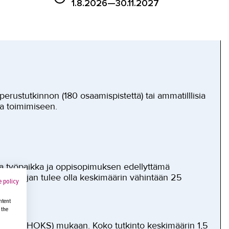
1.8.2026—30.11.2027
erustutkinnon (180 osaamispistettä) tai ammatilllisia
sa toimimiseen.
tuva työpaikka ja oppisopimuksen edellyttämä
en työajan tulee olla keskimäärin vähintään 25
 policy
ntent
 the
elman (HOKS) mukaan. Koko tutkinto keskimäärin 1,5