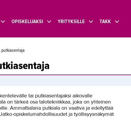
OPISKELIJAKSI
YRITYKSILLE
TAKK
, putkiasentaja
utkiasentaja
entelevälle tai putkiasentajaksi aikovalle
ala on tärkeä osa talotekniikkaa, joka on yhteinen
loille. Ammattialana putkiala on vaativa ja edellyttää
 Jatko-opiskelumahdollisuudet ja työllisyysnäkymät