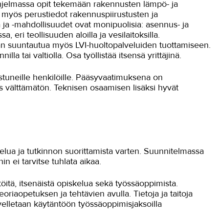
hjelmassa opit tekemään rakennusten lämpö- ja
at myös perustiedot rakennuspiirustusten ja
 ja -mahdollisuudet ovat monipuolisia: asennus- ja
, eri teollisuuden aloilla ja vesilaitoksilla.
an suuntautua myös LVI-huoltopalveluiden tuottamiseen.
lla tai valtiolla. Osa työllistää itsensä yrittäjinä.
ostuneille henkilöille. Pääsyvaatimuksena on
s välttämätön. Teknisen osaamisen lisäksi hyvät
elua ja tutkinnon suorittamista varten. Suunnitelmassa
n ei tarvitse tuhlata aikaa.
öitä, itsenäistä opiskelua sekä työssäoppimista.
eoriaopetuksen ja tehtävien avulla. Tietoja ja taitoja
velletaan käytäntöön työssäoppimisjaksoilla