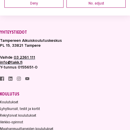
Deny
No, adjust
YHTEYSTIEDOT
Tampereen Aikuiskoulutuskeskus
PL 15, 33821 Tampere
Vaihde
03 2361 111
info@takk.fi
Y-tunnus 0155651-0
KOULUTUS
Koulutukset
Lyhytkurssit, testit ja kortit
Rekrytoivat koulutukset
Verkko-opinnot
Maahanmuuttaneiden koulutukset