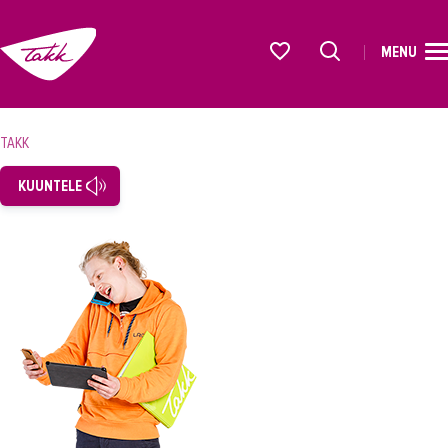
MENU
ETUSIVU
Alkavat koulutukset osiosta
KOULUTUS
TAKK
OPISKELIJAKSI
KUUNTELE
YRITYKSILLE
TAKK
AJANKOHTAISTA
OMA TAKK
YHTEYSTIEDOT
IN ENGLISH