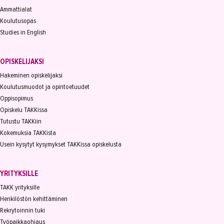
Ammattialat
Koulutusopas
Studies in English
OPISKELIJAKSI
Hakeminen opiskelijaksi
Koulutusmuodot ja opintoetuudet
Oppisopimus
Opiskelu TAKKissa
Tutustu TAKKiin
Kokemuksia TAKKista
Usein kysytyt kysymykset TAKKissa opiskelusta
YRITYKSILLE
TAKK yrityksille
Henkilöstön kehittäminen
Rekrytoinnin tuki
Työpaikkaohjaus