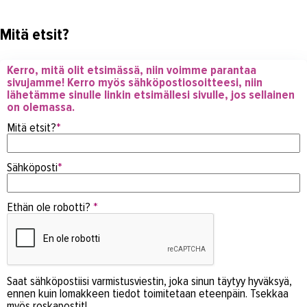
Mitä etsit?
Kerro, mitä olit etsimässä, niin voimme parantaa
sivujamme! Kerro myös sähköpostiosoitteesi, niin
lähetämme sinulle linkin etsimällesi sivulle, jos sellainen
on olemassa.
Mitä etsit?
*
Sähköposti
*
Ethän ole robotti?
*
Saat sähköpostiisi varmistusviestin, joka sinun täytyy hyväksyä,
ennen kuin lomakkeen tiedot toimitetaan eteenpäin. Tsekkaa
myös roskapostit!