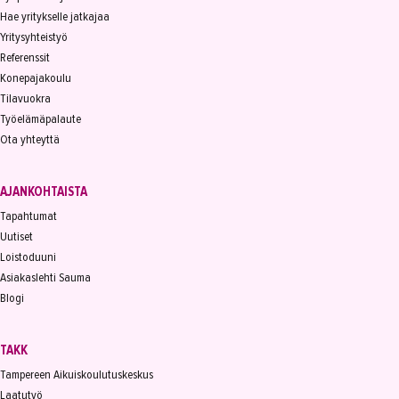
Hae yritykselle jatkajaa
Yritysyhteistyö
Referenssit
Konepajakoulu
Tilavuokra
Työelämäpalaute
Ota yhteyttä
AJANKOHTAISTA
Tapahtumat
Uutiset
Loistoduuni
Asiakaslehti Sauma
Blogi
TAKK
Tampereen Aikuiskoulutuskeskus
Laatutyö