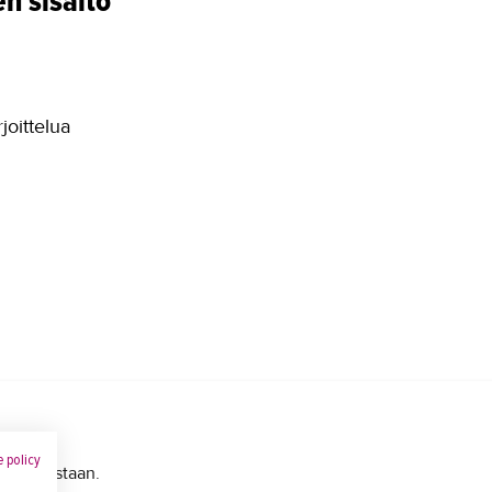
n sisältö
joittelua
 policy
s julkaistaan.