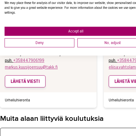
We may place these for analysis of our visitor data, to improve our website, show personalised co
and to give you a great website experience. For more information about the cookies we use open
settings.
Yhteyshenkilöt
Accept all
KUUSIJOENSUU MARKUS
VAHTOLAMMI
Deny
No, adjust
kouluttaja/koulutussuunnittelija
kouluttaja
puh.
+358447906199
puh.
+358447
markus.kuusijoensuu@takk.fi
eliisa.vahtola
LÄHETÄ VIESTI
LÄHETÄ VI
Urheiluhieronta
Urheiluhieronta
Muita alaan liittyviä koulutuksia