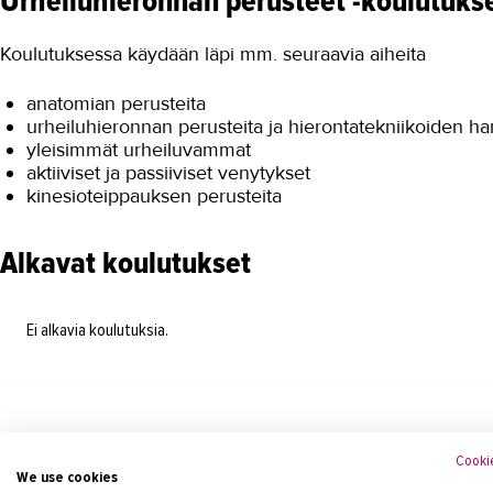
Urheiluhieronnan perusteet -koulutukse
Koulutuksessa käydään läpi mm. seuraavia aiheita
anatomian perusteita
urheiluhieronnan perusteita ja hierontatekniikoiden har
yleisimmät urheiluvammat
aktiiviset ja passiiviset venytykset
kinesioteippauksen perusteita
Alkavat koulutukset
Ei alkavia koulutuksia.
Tilaa koulutusvahti
Cookie
Voit tilata sähköpostiisi ilmoituksen, kun seuraava koulutu
We use cookies