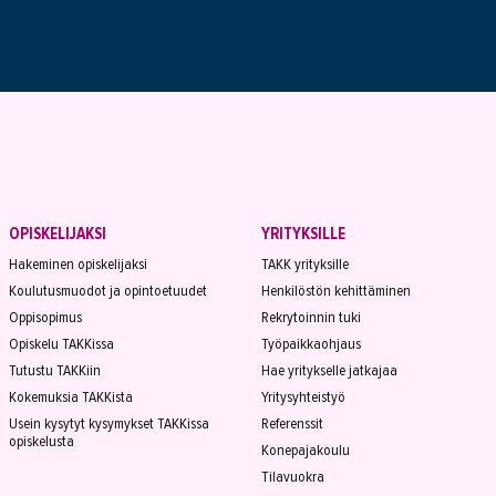
OPISKELIJAKSI
YRITYKSILLE
Hakeminen opiskelijaksi
TAKK yrityksille
Koulutusmuodot ja opintoetuudet
Henkilöstön kehittäminen
Oppisopimus
Rekrytoinnin tuki
Opiskelu TAKKissa
Työpaikkaohjaus
Tutustu TAKKiin
Hae yritykselle jatkajaa
Kokemuksia TAKKista
Yritysyhteistyö
Usein kysytyt kysymykset TAKKissa
Referenssit
opiskelusta
Konepajakoulu
Tilavuokra