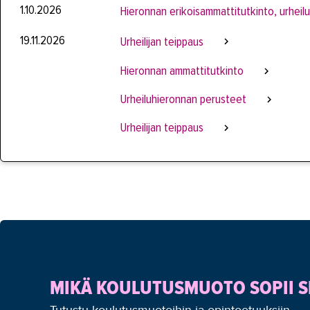
1.10.2026
Hieronnan erikoisammattitutkinto, urheilu
19.11.2026
Urheilijan teippaus
Hieronnan ammattitutkinto
Urheiluhieronnan perusteet
Urheilijan teippaus
MIKÄ KOULUTUSMUOTO SOPII S