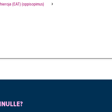
hieroja (EAT) (oppisopimus)
INULLE?