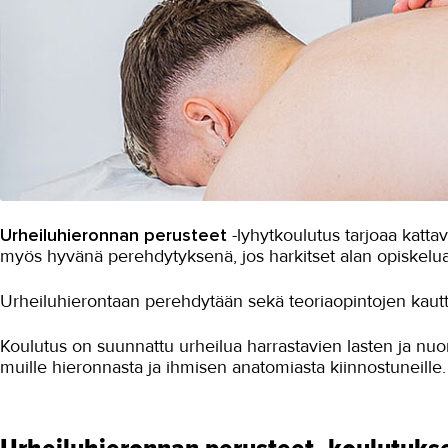
Urheiluhieronnan perusteet
-lyhytkoulutus tarjoaa katta
myös hyvänä perehdytyksenä, jos harkitset alan opiskelua
Urheiluhierontaan perehdytään sekä teoriaopintojen kautta,
Koulutus on suunnattu urheilua harrastavien lasten ja nuor
muille hieronnasta ja ihmisen anatomiasta kiinnostuneille.