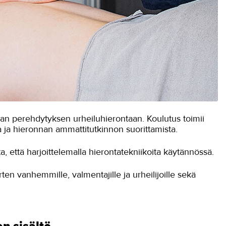
van perehdytyksen urheiluhierontaan. Koulutus toimii
 ja hieronnan ammattitutkinnon suorittamista.
 että harjoittelemalla hierontatekniikoita käytännössä.
ten vanhemmille, valmentajille ja urheilijoille sekä