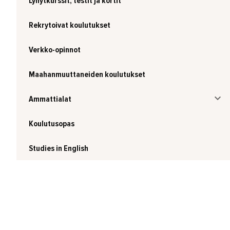
Lyhytkurssit, testit ja kortit
Rekrytoivat koulutukset
Verkko-opinnot
Maahanmuuttaneiden koulutukset
Ammattialat
Koulutusopas
Studies in English