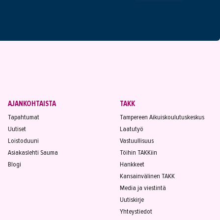
AJANKOHTAISTA
TAKK
Tapahtumat
Tampereen Aikuiskoulutuskeskus
Uutiset
Laatutyö
Loistoduuni
Vastuullisuus
Asiakaslehti Sauma
Töihin TAKKiin
Blogi
Hankkeet
Kansainvälinen TAKK
Media ja viestintä
Uutiskirje
Yhteystiedot