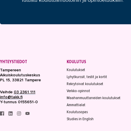
Tutustu koulutusmuotoihin ja opintoetuuksiin.
YHTEYSTIEDOT
KOULUTUS
Koulutukset
Tampereen
Aikuiskoulutuskeskus
Lyhytkurssit, testit ja kortit
PL 15, 33821 Tampere
Rekrytoivat koulutukset
Verkko-opinnot
Vaihde
03 2361 111
info@takk.fi
Maahanmuuttaneiden koulutukset
Y-tunnus 0155651-0
Ammattialat
Koulutusopas
Studies in English