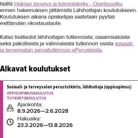
täältä
Hakijan terveys ja toimintakyky - Opintopolku
ennen hakemuksen jättämistä Lähihoitajan koulutukseen.
Koulutuksen aikana opiskelijaa saatetaan pyytää
esittämään rikostaustaote.
Katso lisätiedot lähihoitajan tutkinnosta, osaamisaloista
sekä pakollisista ja valinnaisista tutkinnon osista
sosiaali-
ja terveysalan perustutkinnon ePerusteista
.
Alkavat koulutukset
Sosiaali- ja terveysalan perustutkinto, lähihoitaja (oppisopimus)
OPPISOPIMUSKOULUTUS
TUTKINTOKOULUTUS
Ajankohta:
8.9.2026—2.6.2028
Hakuaika:
23.3.2026—13.8.2026