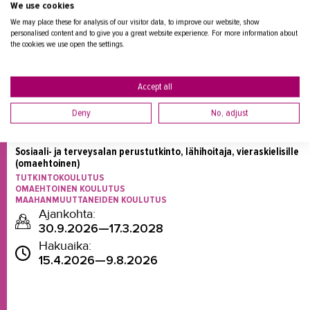
We use cookies
Koulutussuunnittelija Pirjo Tuuri-Lahtinen, puh. 044
We may place these for analysis of our visitor data, to improve our website, show
7906 399
personalised content and to give you a great website experience. For more information about
Koulutuspäällikkö Mari Kuivamäki, puh. 044 7906
the cookies we use open the settings.
385
sähköpostit:
etunimi.sukunimi@takk.fi
Accept all
Deny
No, adjust
Sosiaali- ja terveysalan perustutkinto, lähihoitaja, vieraskielisille 
(omaehtoinen)
TUTKINTOKOULUTUS
OMAEHTOINEN KOULUTUS
MAAHANMUUTTANEIDEN KOULUTUS
Ajankohta:
30.9.2026—17.3.2028
Hakuaika:
15.4.2026—9.8.2026