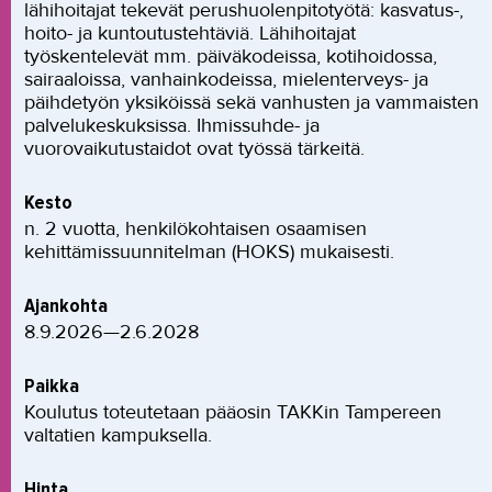
lähihoitajat tekevät perushuolenpitotyötä: kasvatus-,
hoito- ja kuntoutustehtäviä. Lähihoitajat
työskentelevät mm. päiväkodeissa, kotihoidossa,
sairaaloissa, vanhainkodeissa, mielenterveys- ja
päihdetyön yksiköissä sekä vanhusten ja vammaisten
palvelukeskuksissa. Ihmissuhde- ja
vuorovaikutustaidot ovat työssä tärkeitä.
Kesto
n. 2 vuotta, henkilökohtaisen osaamisen
kehittämissuunnitelman (HOKS) mukaisesti.
Ajankohta
8.9.2026—2.6.2028
Paikka
Koulutus toteutetaan pääosin TAKKin Tampereen
valtatien kampuksella.
Hinta