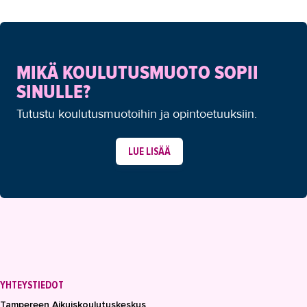
MIKÄ KOULUTUSMUOTO SOPII
SINULLE?
Tutustu koulutusmuotoihin ja opintoetuuksiin.
LUE LISÄÄ
YHTEYSTIEDOT
Tampereen Aikuiskoulutuskeskus