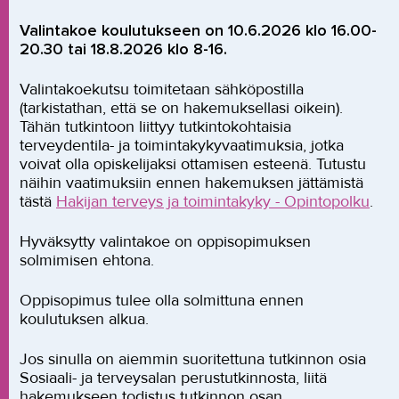
Valintakoe koulutukseen on 10.6.2026 klo 16.00-
20.30 tai 18.8.2026 klo 8-16.
Valintakoekutsu toimitetaan sähköpostilla
(tarkistathan, että se on hakemuksellasi oikein).
Tähän tutkintoon liittyy tutkintokohtaisia
terveydentila- ja toimintakykyvaatimuksia, jotka
voivat olla opiskelijaksi ottamisen esteenä. Tutustu
näihin vaatimuksiin ennen hakemuksen jättämistä
tästä
Hakijan terveys ja toimintakyky - Opintopolku
.
Hyväksytty valintakoe on oppisopimuksen
solmimisen ehtona.
Oppisopimus tulee olla solmittuna ennen
koulutuksen alkua.
Jos sinulla on aiemmin suoritettuna tutkinnon osia
Sosiaali- ja terveysalan perustutkinnosta, liitä
hakemukseen todistus tutkinnon osan