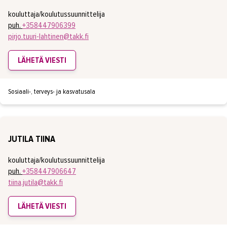
kouluttaja/koulutussuunnittelija
puh.
+358447906399
pirjo.tuuri-lahtinen@takk.fi
LÄHETÄ VIESTI
Sosiaali-, terveys- ja kasvatusala
JUTILA TIINA
kouluttaja/koulutussuunnittelija
puh.
+358447906647
tiina.jutila@takk.fi
LÄHETÄ VIESTI