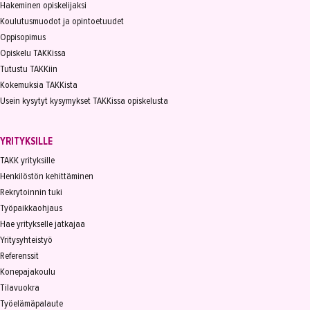
Hakeminen opiskelijaksi
Koulutusmuodot ja opintoetuudet
Oppisopimus
Opiskelu TAKKissa
Tutustu TAKKiin
Kokemuksia TAKKista
Usein kysytyt kysymykset TAKKissa opiskelusta
YRITYKSILLE
TAKK yrityksille
Henkilöstön kehittäminen
Rekrytoinnin tuki
Työpaikkaohjaus
Hae yritykselle jatkajaa
Yritysyhteistyö
Referenssit
Konepajakoulu
Tilavuokra
Työelämäpalaute