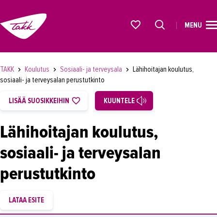
MENU
ETUSIVU
Alkavat koulutukset osiosta
KOULUTUS
TAKK
Koulutus
Sosiaali- ja terveysala
Lähihoitajan koulutus,
OPISKELIJAKSI
sosiaali- ja terveysalan perustutkinto
YRITYKSILLE
LISÄÄ SUOSIKKEIHIN
KUUNTELE
TAKK
Lähihoitajan koulutus,
AJANKOHTAISTA
sosiaali- ja terveysalan
OMA TAKK
perustutkinto
YHTEYSTIEDOT
IN ENGLISH