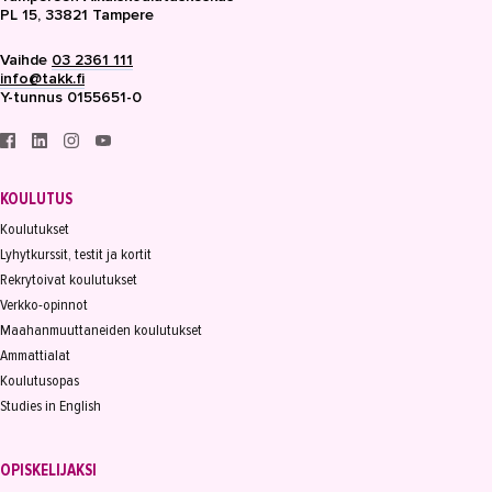
PL 15, 33821 Tampere
Vaihde
03 2361 111
info@takk.fi
Y-tunnus 0155651-0
KOULUTUS
Koulutukset
Lyhytkurssit, testit ja kortit
Rekrytoivat koulutukset
Verkko-opinnot
Maahanmuuttaneiden koulutukset
Ammattialat
Koulutusopas
Studies in English
OPISKELIJAKSI