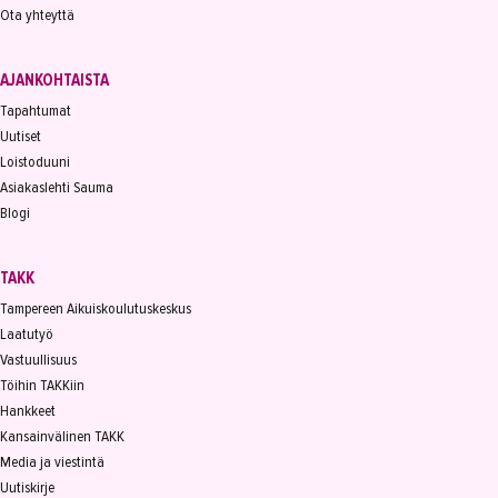
Ota yhteyttä
AJANKOHTAISTA
Tapahtumat
Uutiset
Loistoduuni
Asiakaslehti Sauma
Blogi
TAKK
Tampereen Aikuiskoulutuskeskus
Laatutyö
Vastuullisuus
Töihin TAKKiin
Hankkeet
Kansainvälinen TAKK
Media ja viestintä
Uutiskirje