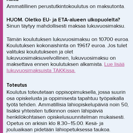
Ammatillinen perustutkintokoulutus on maksutonta.
HUOM. Oletko EU- ja ETA-alueen ulkopuolelta?
Sinun täytyy mahdollisesti maksaa lukuvuosimaksu.
Tämän koulutuksen lukuvuosimaksu on 10700 euroa.
Koulutuksen kokonaishinta on 19617 euroa. Jos tulet
valituksi koulutukseen ja olet
lukuvuosimaksuvelvollinen, lukuvuosimaksu on
maksettava ennen koulutuksen alkamista.
Lue lisää
lukuvuosimaksuista TAKKissa.
Toteutus
Koulutus toteutetaan oppisopimuksella, jossa suurin
osa opiskelusta ja oppimisesta tapahtuu työpaikalla
työtä tehden. Ammatillisia lähiopiskelupäiviä noin 50,
lisäksi yhteisten tutkinnon osien lähipäiviä
henkilökohtaisen opiskelusuunnitelman mukaisesti.
Opetus on arkisin klo 8.30–15.00. Kesä- ja
jouluaikaan pidetään lähiopetuksessa taukoa.