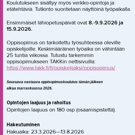
Koulutukseen sisältyy myös verkko-opintoja ja
etätehtäviä. Tutkinto suoritetaan näyttöinä työpaikalla.
Ensimmäiset lähiopetuspäivät ovat
8.-9.9.2026 ja
15.9.2026
.
Oppisopimus on tarkoitettu työsuhteessa oleville
opiskelijoille. Keskimääräinen työaika on vähintään
25 tuntia viikossa. Tutustu tarkemmin
oppisopimukseen TAKKin nettisivuilla:
https://www.takk.fi/fi/opiskelijaksi/oppisopimus/
Seuraava vastaava oppisopimuskoulutus tämän jälkeen
alkaa marraskuussa 2026.
Opintojen laajuus ja rahoitus
Opintojen laajuus on 180 osp (osaamispistettä).
Hakeutuminen
Hakuaika: 23.3.2026—13.8.2026