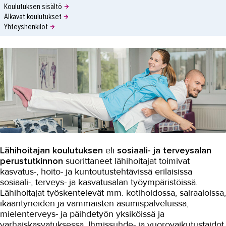
Koulutuksen sisältö
Alkavat koulutukset
Yhteyshenkilöt
Lähihoitajan koulutuksen
eli
sosiaali- ja terveysalan
perustutkinnon
suorittaneet lähihoitajat toimivat
kasvatus-, hoito- ja kuntoutustehtävissä erilaisissa
sosiaali-, terveys- ja kasvatusalan työympäristöissä.
Lähihoitajat työskentelevät mm. kotihoidossa, sairaaloissa,
ikääntyneiden ja vammaisten asumispalveluissa,
mielenterveys- ja päihdetyön yksiköissä ja
varhaiskasvatuksessa. Ihmissuhde- ja vuorovaikutustaidot