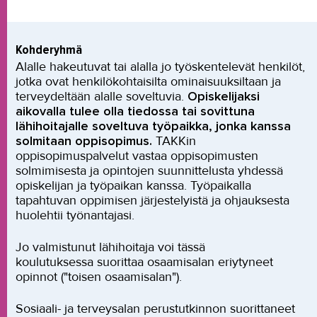
Kohderyhmä
Alalle hakeutuvat tai alalla jo työskentelevät henkilöt,
jotka ovat henkilökohtaisilta ominaisuuksiltaan ja
terveydeltään alalle soveltuvia.
Opiskelijaksi
aikovalla tulee olla tiedossa tai sovittuna
lähihoitajalle soveltuva työpaikka, jonka kanssa
solmitaan oppisopimus.
TAKKin
oppisopimuspalvelut vastaa oppisopimusten
solmimisesta ja opintojen suunnittelusta yhdessä
opiskelijan ja työpaikan kanssa. Työpaikalla
tapahtuvan oppimisen järjestelyistä ja ohjauksesta
huolehtii työnantajasi.
Jo valmistunut lähihoitaja voi tässä
koulutuksessa suorittaa osaamisalan eriytyneet
opinnot ("toisen osaamisalan").
Sosiaali- ja terveysalan perustutkinnon suorittaneet