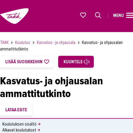
MENU
ETUSIVU
Alkavat koulutukset osiosta
KOULUTUS
TAKK
Koulutus
Kasvatus- ja ohjausala
Kasvatus- ja ohjausalan
OPISKELIJAKSI
ammattitutkinto
YRITYKSILLE
LISÄÄ SUOSIKKEIHIN
KUUNTELE
TAKK
Kasvatus- ja ohjausalan
AJANKOHTAISTA
ammattitutkinto
OMA TAKK
YHTEYSTIEDOT
IN ENGLISH
Koulutuksen sisältö
Alkavat koulutukset