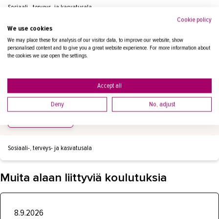
Sosiaali-, terveys- ja kasvatusala
Cookie policy
We use cookies
We may place these for analysis of our visitor data, to improve our website, show
personalised content and to give you a great website experience. For more information about
KUIVAMÄKI MARI
the cookies we use open the settings.
koulutuspäällikkö
puh.
+358447906385
Accept all
mari.kuivamaki@takk.fi
Deny
No, adjust
LÄHETÄ VIESTI
Sosiaali-, terveys- ja kasvatusala
Muita alaan liittyviä koulutuksia
8.9.2026