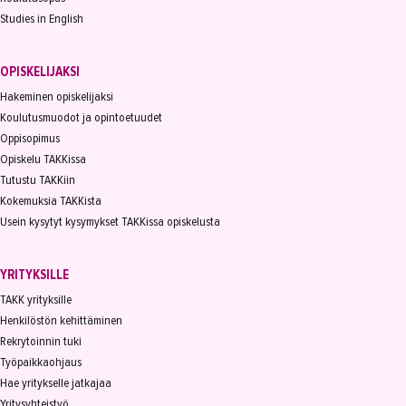
Studies in English
OPISKELIJAKSI
Hakeminen opiskelijaksi
Koulutusmuodot ja opintoetuudet
Oppisopimus
Opiskelu TAKKissa
Tutustu TAKKiin
Kokemuksia TAKKista
Usein kysytyt kysymykset TAKKissa opiskelusta
YRITYKSILLE
TAKK yrityksille
Henkilöstön kehittäminen
Rekrytoinnin tuki
Työpaikkaohjaus
Hae yritykselle jatkajaa
Yritysyhteistyö