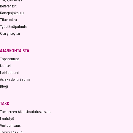
Referenssit
Konepajakoulu
Tilavuokra
Työelämäpalaute
Ota yhteyttä
AJANKOHTAISTA
Tapahtumat
Uutiset
Loistoduuni
Asiakaslehti Sauma
Blogi
TAKK
Tampereen Aikuiskoulutuskeskus
Laatutyö
Vastuullisuus
Töihin TAKKiin