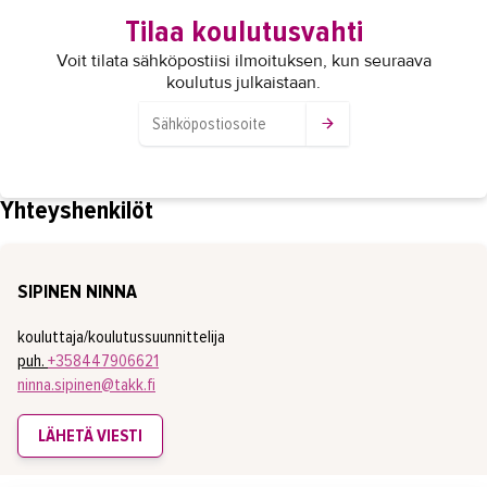
Tilaa koulutusvahti
Voit tilata sähköpostiisi ilmoituksen, kun seuraava
koulutus julkaistaan.
Yhteyshenkilöt
SIPINEN NINNA
kouluttaja/koulutussuunnittelija
puh.
+358447906621
ninna.sipinen@takk.fi
LÄHETÄ VIESTI