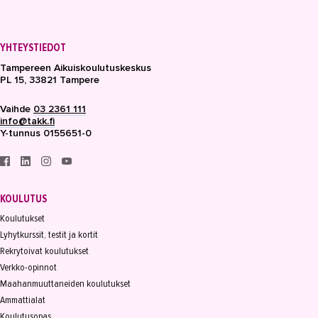
YHTEYSTIEDOT
Tampereen Aikuiskoulutuskeskus
PL 15, 33821 Tampere
Vaihde
03 2361 111
info@takk.fi
Y-tunnus 0155651-0
KOULUTUS
Koulutukset
Lyhytkurssit, testit ja kortit
Rekrytoivat koulutukset
Verkko-opinnot
Maahanmuuttaneiden koulutukset
Ammattialat
Koulutusopas