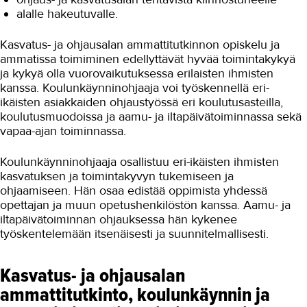
alalle hakeutuvalle.
Kasvatus- ja ohjausalan ammattitutkinnon opiskelu ja
ammatissa toimiminen edellyttävät hyvää toimintakykyä
ja kykyä olla vuorovaikutuksessa erilaisten ihmisten
kanssa. Koulunkäynninohjaaja voi työskennellä eri-
ikäisten asiakkaiden ohjaustyössä eri koulutusasteilla,
koulutusmuodoissa ja aamu- ja iltapäivätoiminnassa sekä
vapaa-ajan toiminnassa.
Koulunkäynninohjaaja osallistuu eri-ikäisten ihmisten
kasvatuksen ja toimintakyvyn tukemiseen ja
ohjaamiseen. Hän osaa edistää oppimista yhdessä
opettajan ja muun opetushenkilöstön kanssa. Aamu- ja
iltapäivätoiminnan ohjauksessa hän kykenee
työskentelemään itsenäisesti ja suunnitelmallisesti.
Kasvatus- ja ohjausalan
ammattitutkinto, koulunkäynnin ja