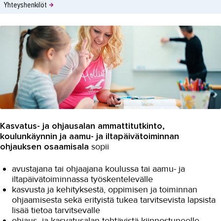
Yhteyshenkilöt
Kasvatus- ja ohjausalan ammattitutkinto,
koulunkäynnin ja aamu- ja iltapäivätoiminnan
ohjauksen osaamisala
sopii
avustajana tai ohjaajana koulussa tai aamu- ja
iltapäivätoiminnassa työskentelevälle
kasvusta ja kehityksestä, oppimisen ja toiminnan
ohjaamisesta sekä erityistä tukea tarvitsevista lapsista
lisää tietoa tarvitsevalle
ohjaus- ja kasvatusalan tehtävistä kiinnostuneelle