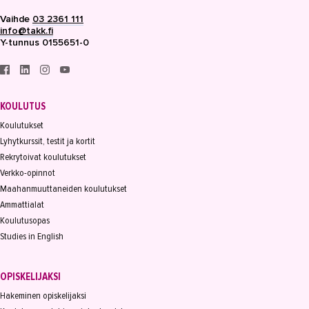
Vaihde
03 2361 111
info@takk.fi
Y-tunnus 0155651-0
KOULUTUS
Koulutukset
Lyhytkurssit, testit ja kortit
Rekrytoivat koulutukset
Verkko-opinnot
Maahanmuuttaneiden koulutukset
Ammattialat
Koulutusopas
Studies in English
OPISKELIJAKSI
Hakeminen opiskelijaksi