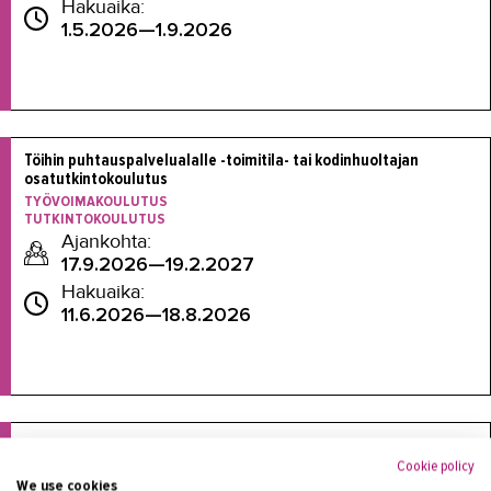
Hakuaika:
1.5.2026—1.9.2026
Töihin puhtauspalvelualalle -toimitila- tai kodinhuoltajan 
TYÖVOIMAKOULUTUS
TUTKINTOKOULUTUS
Ajankohta:
17.9.2026—19.2.2027
Hakuaika:
11.6.2026—18.8.2026
Puhtaus- ja kiinteistöpalvelualan ammattitutkinto (oppisopimus)

Cookie policy
We use cookies
TUTKINTOKOULUTUS