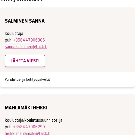
SALMINEN SANNA
kouluttaja
puh.
+358447906306
sanna.salminen@takk.fi
LÄHETÄ VIESTI
Puhdistus- ja kotityöpalvelut
MAHLAMÄKI HEIKKI
kouluttaja/koulutussuunnittelija
puh.
+358447906299
heikki.mahlamaki@takk.fi