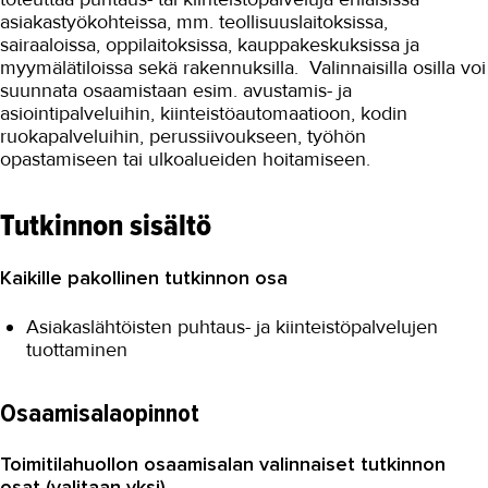
asiakastyökohteissa, mm. teollisuuslaitoksissa,
sairaaloissa, oppilaitoksissa, kauppakeskuksissa ja
myymälätiloissa sekä rakennuksilla. Valinnaisilla osilla voi
suunnata osaamistaan esim. avustamis- ja
asiointipalveluihin, kiinteistöautomaatioon, kodin
ruokapalveluihin, perussiivoukseen, työhön
opastamiseen tai ulkoalueiden hoitamiseen.
Tutkinnon sisältö
Kaikille pakollinen tutkinnon osa
Asiakaslähtöisten puhtaus- ja kiinteistöpalvelujen
tuottaminen
Osaamisalaopinnot
Toimitilahuollon osaamisalan valinnaiset tutkinnon
osat (valitaan yksi)