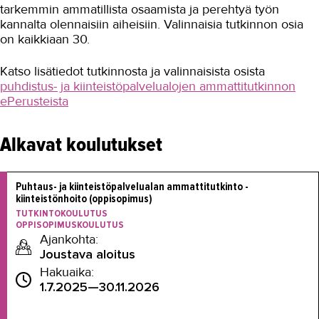
tarkemmin ammatillista osaamista ja perehtyä työn
kannalta olennaisiin aiheisiin. Valinnaisia tutkinnon osia
on kaikkiaan 30.
Katso lisätiedot tutkinnosta ja valinnaisista osista
puhdistus- ja kiinteistöpalvelualojen ammattitutkinnon
ePerusteista
Alkavat koulutukset
Puhtaus- ja kiinteistöpalvelualan ammattitutkinto - 
kiinteistönhoito (oppisopimus)
TUTKINTOKOULUTUS
OPPISOPIMUSKOULUTUS
Ajankohta:
Joustava aloitus
Hakuaika:
1.7.2025—30.11.2026