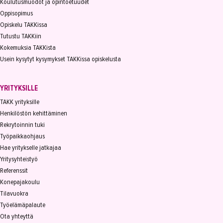
Koulutusmuodot ja opintoetuudet
Oppisopimus
Opiskelu TAKKissa
Tutustu TAKKiin
Kokemuksia TAKKista
Usein kysytyt kysymykset TAKKissa opiskelusta
YRITYKSILLE
TAKK yrityksille
Henkilöstön kehittäminen
Rekrytoinnin tuki
Työpaikkaohjaus
Hae yritykselle jatkajaa
Yritysyhteistyö
Referenssit
Konepajakoulu
Tilavuokra
Työelämäpalaute
Ota yhteyttä