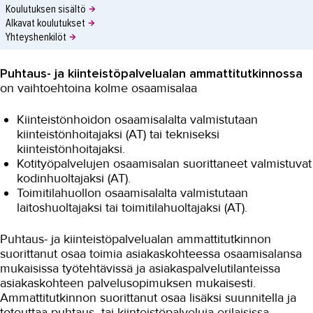
Koulutuksen sisältö
Alkavat koulutukset
Yhteyshenkilöt
Puhtaus- ja kiinteistöpalvelualan ammattitutkinnossa
on vaihtoehtoina kolme osaamisalaa
Kiinteistönhoidon osaamisalalta valmistutaan
kiinteistönhoitajaksi (AT) tai tekniseksi
kiinteistönhoitajaksi.
Kotityöpalvelujen osaamisalan suorittaneet valmistuvat
kodinhuoltajaksi (AT).
Toimitilahuollon osaamisalalta valmistutaan
laitoshuoltajaksi tai toimitilahuoltajaksi (AT).
Puhtaus- ja kiinteistöpalvelualan ammattitutkinnon
suorittanut osaa toimia asiakaskohteessa osaamisalansa
mukaisissa työtehtävissä ja asiakaspalvelutilanteissa
asiakaskohteen palvelusopimuksen mukaisesti.
Ammattitutkinnon suorittanut osaa lisäksi suunnitella ja
toteuttaa puhtaus- tai kiinteistöpalveluja erilaisissa