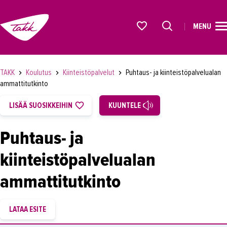
MENU
ETUSIVU
Alkavat koulutukset osiosta
KOULUTUS
TAKK
Koulutus
Kiinteistöpalvelut
Puhtaus- ja kiinteistöpalvelualan
OPISKELIJAKSI
ammattitutkinto
YRITYKSILLE
LISÄÄ SUOSIKKEIHIN
KUUNTELE
TAKK
Puhtaus- ja
AJANKOHTAISTA
kiinteistöpalvelualan
OMA TAKK
ammattitutkinto
YHTEYSTIEDOT
IN ENGLISH