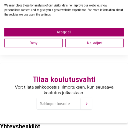
OPPISOPIMUSKOULUTUS
We may place these for analysis of our visitor data, to improve our website, show
Ajankohta:
personalised content and to give you a great website experience. For more information about
12.11.2026—28.11.2027
the cookies we use open the settings.
Hakuaika:
17.2.2026—5.11.2026
Accept all
Deny
No, adjust
Tilaa koulutusvahti
Voit tilata sähköpostiisi ilmoituksen, kun seuraava
koulutus julkaistaan.
Yhteyshenkilöt