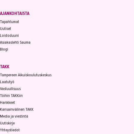
AJANKOHTAISTA
Tapahtumat
Uutiset
Loistoduuni
Asiakaslehti Sauma
Blogi
TAKK
Tampereen Aikuiskoulutuskeskus
Laatutyö
Vastuullisuus
Töihin TAKKiin
Hankkeet
Kansainvälinen TAKK
Media ja viestintä
Uutiskirje
Yhteystiedot