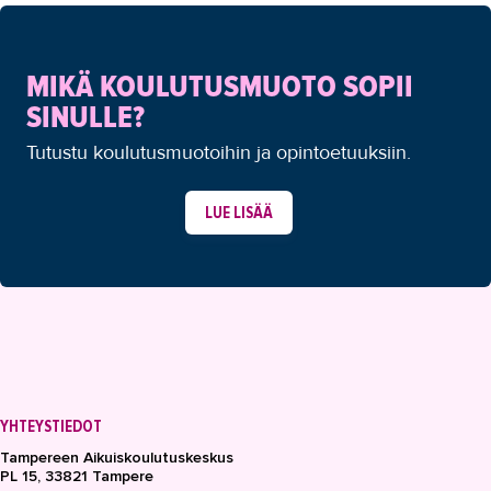
MIKÄ KOULUTUSMUOTO SOPII
SINULLE?
Tutustu koulutusmuotoihin ja opintoetuuksiin.
LUE LISÄÄ
YHTEYSTIEDOT
Tampereen Aikuiskoulutuskeskus
PL 15, 33821 Tampere