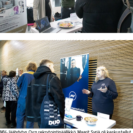
MV-Jäähdytys Oy:n rekrytointipäällikkö Maarit Syrjä oli keskustellut