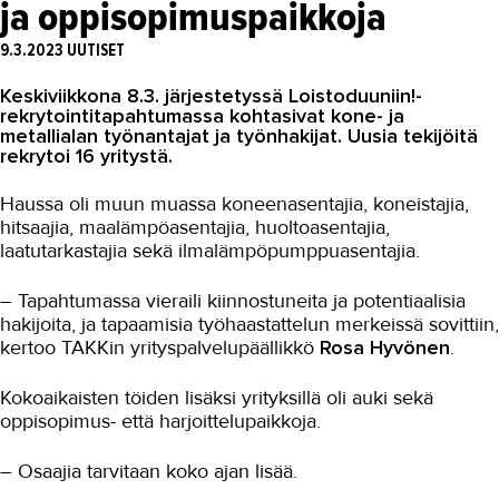
ja oppisopimuspaikkoja
Asiakaslehti Sauma
9.3.2023
UUTISET
Blogi
Keskiviikkona 8.3. järjestetyssä Loistoduuniin!-
OMA TAKK
rekrytointitapahtumassa kohtasivat kone- ja
metallialan työnantajat ja työnhakijat. Uusia tekijöitä
YHTEYSTIEDOT
rekrytoi 16 yritystä.
IN ENGLISH
Haussa oli muun muassa koneenasentajia, koneistajia,
hitsaajia, maalämpöasentajia, huoltoasentajia,
laatutarkastajia sekä ilmalämpöpumppuasentajia.
– Tapahtumassa vieraili kiinnostuneita ja potentiaalisia
hakijoita, ja tapaamisia työhaastattelun merkeissä sovittiin,
kertoo TAKKin yrityspalvelupäällikkö
Rosa Hyvönen
.
Kokoaikaisten töiden lisäksi yrityksillä oli auki sekä
oppisopimus- että harjoittelupaikkoja.
– Osaajia tarvitaan koko ajan lisää.