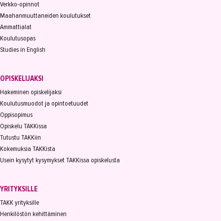
Verkko-opinnot
Maahanmuuttaneiden koulutukset
Ammattialat
Koulutusopas
Studies in English
OPISKELIJAKSI
Hakeminen opiskelijaksi
Koulutusmuodot ja opintoetuudet
Oppisopimus
Opiskelu TAKKissa
Tutustu TAKKiin
Kokemuksia TAKKista
Usein kysytyt kysymykset TAKKissa opiskelusta
YRITYKSILLE
TAKK yrityksille
Henkilöstön kehittäminen