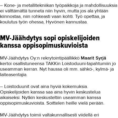
– Kone- ja metallitekniikan työpaikkoja ja mahdollisuuksia
ei välttämättä tunneta niin hyvin, mutta jos ala yhtään
kiinnostaa, niin rohkeasti vaan kohti. Työ opettaa, ja
koulutus työn ohessa, Hyvönen kannustaa.
MV-Jäähdytys sopi opiskelijoiden
kanssa oppisopimuskuvioista
MV-Jäähdytys Oy:n rekrytointipäällikkö
Maarit Syrjä
kertoi osallistuneensa TAKKin Loistoduuni-tapahtumiin jo
useamman kerran. Nyt haussa oli mm. sähkö-, kylmä- ja
laiteasentajia.
– Loistoduunit ovat aina hyviä kokemuksia.
Opiskelijoiden kanssa saa aina hyvin keskustelua
aikaiseksi. Nytkin keskusteltiin useamman kanssa
oppisopimuskuvioista. Soittelen heille vielä perään.
MV-Jäähdytys toimii valtakunnallisesti viidellä eri