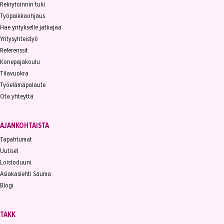
Rekrytoinnin tuki
Työpaikkaohjaus
Hae yritykselle jatkajaa
Yritysyhteistyö
Referenssit
Konepajakoulu
Tilavuokra
Työelämäpalaute
Ota yhteyttä
AJANKOHTAISTA
Tapahtumat
Uutiset
Loistoduuni
Asiakaslehti Sauma
Blogi
TAKK