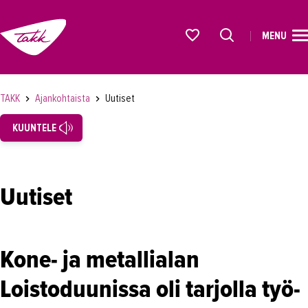
MENU
ETUSIVU
Alkavat koulutukset osiosta
KOULUTUS
TAKK
Ajankohtaista
Uutiset
OPISKELIJAKSI
KUUNTELE
YRITYKSILLE
TAKK
Uutiset
AJANKOHTAISTA
Tapahtumat
Kone- ja metallialan
Uutiset
Loistoduunissa oli tarjolla työ-
Loistoduuni