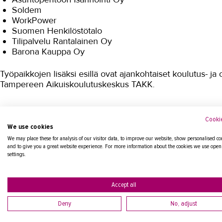
Soldem
WorkPower
Suomen Henkilöstötalo
Tilipalvelu Rantalainen Oy
Barona Kauppa Oy
Työpaikkojen lisäksi esillä ovat ajankohtaiset koulutus- 
Tampereen Aikuiskoulutuskeskus TAKK.
Cookie
We use cookies
Loistoduuniin-rekrytointitapahtuma järjestetään aina alako
kohtaamista. Loistoduuneja on järjestetty muun muassa meta
We may place these for analysis of our visitor data, to improve our website, show personalised co
and to give you a great website experience. For more information about the cookies we use open
kiinteistöpalvelu- ja kotityöpalvelualoille, hoiva-alalle sek
settings.
Accept all
Deny
No, adjust