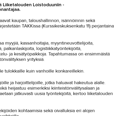
Liiketalouden Loistoduuniin -
önantajaa.
aavat kaupan, taloushallinnon, isännöinnin sekä
järjestetään TAKKissa (Kurssikeskuksenkatu 11) perjantaina
myyjiä, kassanhoitajia, myyntineuvottelijoita,
palkanlaskijoita, logistiikkatyöntekijöitä,
arjoittelu- ja kesätyöpaikkoja. Tapahtumassa on ensimmäistä
önvälityksen yrityksiä.
le tulokkaille kuin vanhoille konkareillekin.
öille ja harjoittelijoille, jotka haluavat hakeutua alalle.
ä heijastuu esimerkiksi kiinteistönvälitysalaan ja
aetaan jatkuvasti uusia työntekijöitä, kertoo liiketalouden
kijöiden kohtaamisia sekä oivalluksia eri alojen