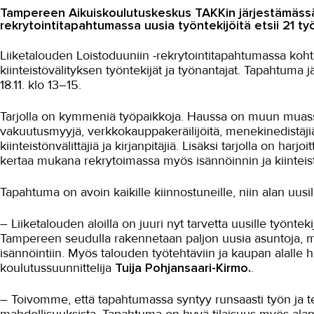
Tampereen Aikuiskoulutuskeskus TAKKin järjestämässä 
rekrytointitapahtumassa uusia työntekijöitä etsii 21 ty
Liiketalouden Loistoduuniin -rekrytointitapahtumassa koht
kiinteistövälityksen työntekijät ja työnantajat. Tapahtuma 
18.11. klo 13–15.
Tarjolla on kymmeniä työpaikkoja. Haussa on muun muassa 
vakuutusmyyjä, verkkokauppakeräilijöitä, menekinedistäjiä, 
kiinteistönvälittäjiä ja kirjanpitäjiä. Lisäksi tarjolla on h
kertaa mukana rekrytoimassa myös isännöinnin ja kiinteist
Tapahtuma on avoin kaikille kiinnostuneille, niin alan uusil
– Liiketalouden aloilla on juuri nyt tarvetta uusille työntekij
Tampereen seudulla rakennetaan paljon uusia asuntoja, mik
isännöintiin. Myös talouden työtehtäviin ja kaupan alalle h
koulutussuunnittelija
Tuija Pohjansaari-Kirmo.
.
– Toivomme, että tapahtumassa syntyy runsaasti työn ja te