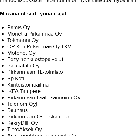
mahdollisuuksista. Tapahtuma on hyvä tilaisuus myös alanva
Mukana olevat työnantajat
Pamis Oy
Monetra Pirkanmaa Oy
Tokmanni Oy
OP Koti Pirkanmaa Oy LKV
Motonet Oy
Eezy henkilöstöpalvelut
Palkkatalo Oy
Pirkanmaan TE-toimisto
Sp-Koti
Kiinteistömaailma
IKEA Tampere
Pirkanmaan Laatuisännöinti Oy
Talenom Oyj
Bauhaus
Pirkanmaan Osuuskauppa
RekryDiili Oy
TietoAkseli Oy
Asuntopehtoori Isännöinti Oy