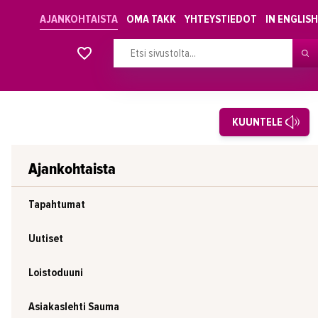
AJANKOHTAISTA
OMA TAKK
YHTEYSTIEDOT
IN ENGLISH
Alkavat koulutukset osiosta
KUUNTELE
Ajankohtaista
Tapahtumat
Uutiset
Loistoduuni
Asiakaslehti Sauma