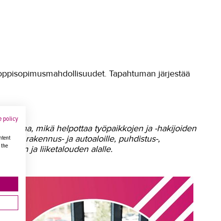
ja oppisopimusmahdollisuudet. Tapahtuman järjestää
 policy
htaisena, mikä helpottaa työpaikkojen ja -hakijoiden
lli-, rakennus- ja autoaloille, puhdistus-,
ntent
 the
ä kaupan ja liiketalouden alalle.