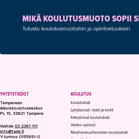
MIKÄ KOULUTUSMUOTO SOPII S
Tutustu koulutusmuotoihin ja opintoetuuksiin.
YHTEYSTIEDOT
KOULUTUS
Koulutukset
Tampereen
Aikuiskoulutuskeskus
Lyhytkurssit, testit ja kortit
PL 15, 33821 Tampere
Rekrytoivat koulutukset
Verkko-opinnot
Vaihde
03 2361 111
info@takk.fi
Maahanmuuttaneiden koulutukset
Y-tunnus 0155651-0