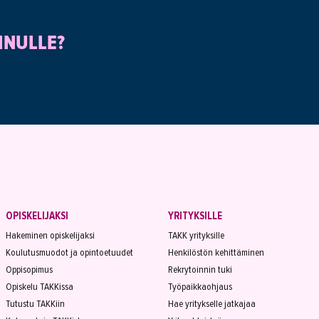
INULLE?
OPISKELIJAKSI
YRITYKSILLE
Hakeminen opiskelijaksi
TAKK yrityksille
Koulutusmuodot ja opintoetuudet
Henkilöstön kehittäminen
Oppisopimus
Rekrytoinnin tuki
Opiskelu TAKKissa
Työpaikkaohjaus
Tutustu TAKKiin
Hae yritykselle jatkajaa