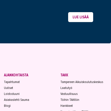
LUE LISÄÄ
AJANKOHTAISTA
TAKK
Tapahtumat
Tampereen Aikuiskoulutuskeskus
Uutiset
Laatutyö
Loistoduuni
Vastuullisuus
Asiakaslehti Sauma
Töihin TAKKiin
Blogi
Hankkeet